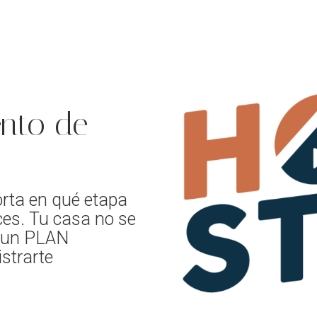
nto de
orta en qué etapa
ces. Tu casa no se
n un PLAN
istrarte