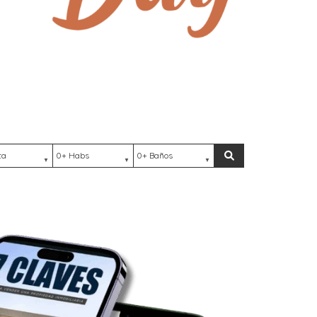
ación
Habs
Baños
Buscar