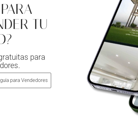
 PARA
NDER TU
D?
gratuitas para
dores.
 guía para Vendedores