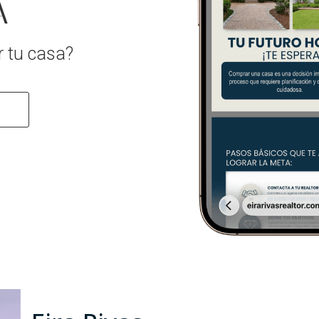
A
r tu casa?