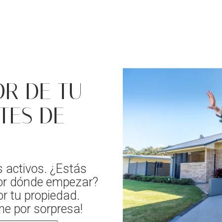
R DE TU
TES DE
 activos. ¿Estás
or dónde empezar?
or tu propiedad.
me por sorpresa!