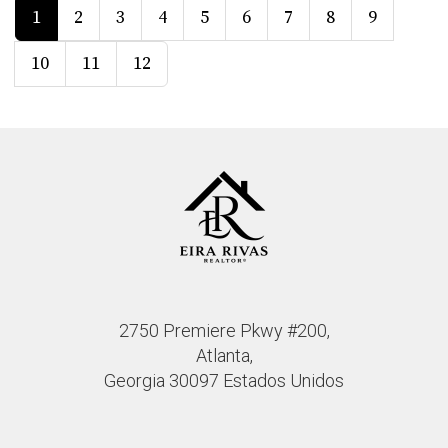
1
2
3
4
5
6
7
8
9
10
11
12
2750 Premiere Pkwy #200,
Atlanta,
Georgia 30097 Estados Unidos