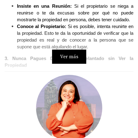
Insiste en una Reunión: 
Si el propietario se niega a 
reunirse o te da excusas sobre por qué no puede 
mostrarte la propiedad en persona, debes tener cuidado. 
Conoce al Propietario: 
Si es posible, intenta reunirte en 
la propiedad. Esto te da la oportunidad de verificar que la 
propiedad es real y de conocer a la persona que se 
supone que está alquilando el lugar.
Ver más
3. Nunca Pagues Dinero por Adelantado sin Ver la 
Propiedad
Otra señal de advertencia es cuando se te pide que pagues 
dinero por adelantado, especialmente si se trata de una suma 
considerable.
Depósitos de Seguridad: 
Es normal pagar un depósito 
de seguridad, pero esto solo debería hacerse después de 
haber visitado la propiedad y haber firmado un contrato de 
alquiler legítimo.
Transferencias Electrónicas y Efectivo: 
Evita enviar 
dinero a través de transferencias electrónicas o en 