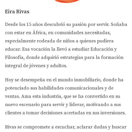
efectivo. Los métodos de pago seguros incluyen cheques 
Eira Rivas
certificados y transferencias bancarias directas, siempre 
después de firmar el contrato.
Desde los 15 años descubrió su pasión por servir. Soñaba
4. Verifica la Legitimidad del Anuncio
con estar en África, en comunidades necesitadas,
Con la popularidad de las plataformas en línea para alquileres, 
especialmente rodeada de niños a quienes pudiera
es crucial que verifiques que los anuncios sean legítimos.
educar. Esa vocación la llevó a estudiar
Educación y
Filosofía
, donde adquirió estrategias para la formación
Plataformas de Confianza: 
Utiliza plataformas de 
alquiler reconocidas que tengan políticas de verificación 
integral de jóvenes y adultos.
de anuncios.
Busca Señales de Advertencia: 
Anuncios con fotos 
Hoy se desempeña en el
mundo inmobiliario
, donde ha
genéricas, descripciones vagas o errores gramaticales 
potenciado sus habilidades comunicacionales y de
pueden ser indicativos de una estafa.
ventas.
Ama esta industria
, que se ha convertido en su
5. Lee y Entiende el Contrato de Alquiler
nuevo escenario para servir y liderar, motivando a sus
clientes a tomar decisiones acertadas en sus inversiones.
El contrato de alquiler es un documento legal que detalla los 
términos de tu arrendamiento. Leerlo cuidadosamente puede 
evitarte muchos problemas.
Rivas se compromete a
escuchar, aclarar dudas y buscar