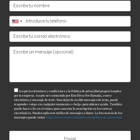
Acepto los términos y condiciones y la Política de privacidad proporcionados
por la empresa. Acepto ser contactado por Eira Rivas Por llamada, correo
electrónico y mensaje de texto. Para dejar de recibir mensajes de texto, puede
responder «stop» en cualquier momento o «help» para obtener ayuda. También
puede hacer clic en el enlace para cancelar la suscripción en los correos
electrónicos. Pueden aplicarse tarifas de mensajes y datos. La frecuencia de los
mensajes puede variar.
https://www.eirarivasrealtor.com/politica-de-privacidad
Enviar