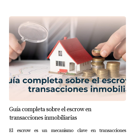
personalizada, no dudes en contactarnos. ¡Estamos aquí para 
ayudarte a navegar de manera segura en el mundo de los 
alquileres!
Guía completa sobre el escrow en
transacciones inmobiliarias
El escrow es un mecanismo clave en transacciones