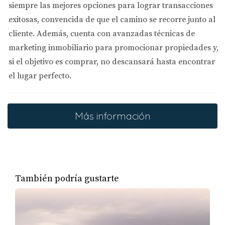
siempre las mejores opciones
para lograr transacciones
exitosas, convencida de que el camino se recorre junto al
Condiciones Claras: 
Asegúrate de que el contrato tenga 
cliente. Además, cuenta con
avanzadas técnicas de
términos claros sobre el alquiler, duración del contrato, 
marketing inmobiliario
para promocionar propiedades y,
depósito de seguridad y responsabilidades de 
si el objetivo es comprar, no descansará hasta encontrar
mantenimiento.
el lugar perfecto.
Consultas Legales: 
Si tienes dudas sobre el contrato, 
consulta con un abogado especializado en bienes raíces.
6. Consulta Opiniones y Referencias
Más información
Consultar opiniones y referencias puede ser una excelente 
manera de verificar la legitimidad del propietario y la propiedad.
Reseñas en Línea: 
Busca opiniones en línea sobre la 
propiedad y el propietario.
También podría gustarte
Referencias Personales: 
Si es posible, habla con 
inquilinos actuales o anteriores para obtener su opinión 
sobre el propietario y la experiencia de vivir en esa 
propiedad.