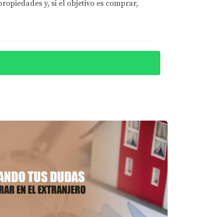
opiedades y, si el objetivo es comprar,
un presupuesto ajustado y muchas ideas
ricados para crear un espacio multifuncional
udieron maximizar cada metro cuadrado