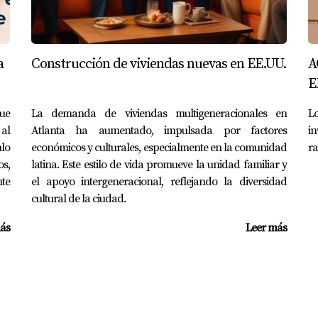
S
entrega en forma de paquetes con todos los materiales neces
a
Construcción de viviendas nuevas en EE.UU.
A
liar su hogar.
E
prefabricada modular?
que
La demanda de viviendas multigeneracionales en
Lo
 al
Atlanta ha aumentado, impulsada por factores
in
o y diseño elegido, pero generalmente es más asequible que 
ulo
económicos y culturales, especialmente en la comunidad
ra
os,
latina. Este estilo de vida promueve la unidad familiar y
te
el apoyo intergeneracional, reflejando la diversidad
a construir una ampliación?
cultural de la ciudad.
ades locales sobre los permisos necesarios antes de comenzar 
ás
Leer más
asa flexible?
e casa elegida, pero las casas prefabricadas suelen ser más r