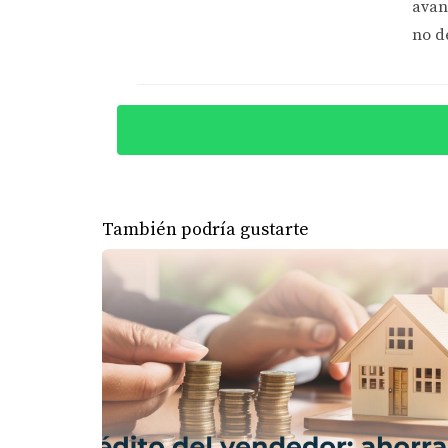
avan
Ventajas de las Casas Prefabricada
no d
Menor impacto ambiental durante la co
Personalización según el estilo familiar.
Rápida instalación y menor tiempo de e
CASO ESTUDIO 3: LA FAM
Finalmente, la familia López decidió que era 
creativas, optaron por combinar varias soluc
También podría gustarte
que sirviera como oficina y área recreativa p
disponible sin comprometer su presupuesto.
Combinando Soluciones Flexibles
Aprovechar al máximo el espacio existe
Combinar diferentes tipos de construcc
Planificar cuidadosamente el presupuest