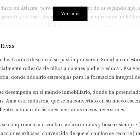
ndario en Atlanta, pero con el nacimiento de su segundo hijo,
Ver más
grande y costosa, decidieron explorar la opción de un kit hom
ción del costo que hubieran pagado por una nueva propiedad.
r que se integró perfectamente con su hogar existente.
 Rivas
una nueva compra.
e los 15 años descubrió su pasión por servir. Soñaba con esta
cialmente rodeada de niños a quienes pudiera educar. Esa voc
sidades familiares.
ofía
, donde adquirió estrategias para la formación integral de
MILIA GÓMEZ
se desempeña en el
mundo inmobiliario
, donde ha potenciad
as.
Ama esta industria
, que se ha convertido en su nuevo escen
ando su hija adolescente necesitaba más privacidad. Optaro
lientes a tomar decisiones acertadas en sus inversiones.
s ofreció el espacio adicional que necesitaban, sino que tambi
ar con Eira Rivas, encontraron el terreno perfecto para instal
s se compromete a
escuchar, aclarar dudas y buscar siempre 
upciones.
sacciones exitosas, convencida de que el camino se recorre jun