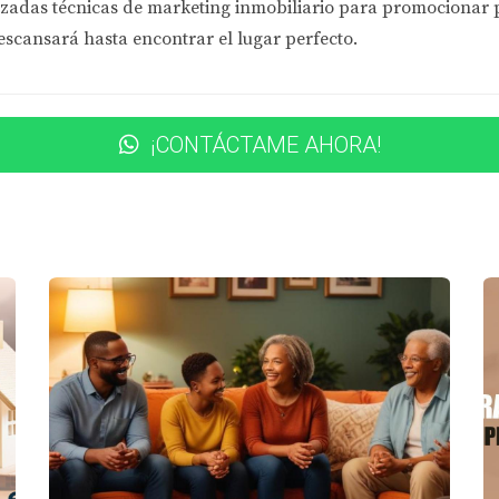
zadas técnicas de marketing inmobiliario
para promocionar pr
s Modulares
escansará hasta encontrar el lugar perfecto.
nstrucción.
spera.
¡CONTÁCTAME AHORA!
ILIA LÓPEZ
hora de expandir su hogar tras recibir a su tercer hijo. Con 
iones flexibles. Integraron un kit home con elementos prefab
ara los niños. Gracias a la asesoría experta de Eira Rivas, p
nte.
iones para mayor funcionalidad.
o para evitar sorpresas financieras.