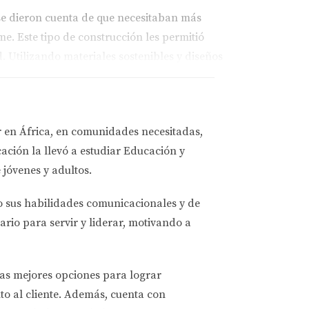
 se dieron cuenta de que necesitaban más
e. Este tipo de construcción les permitió
 Utilizando materiales sostenibles y diseños
r en África, en comunidades necesitadas,
ación la llevó a estudiar
Educación y
 jóvenes y adultos.
o sus habilidades comunicacionales y de
ario para servir y liderar, motivando a
n por una casa prefabricada modular como
én fue una opción ecológica gracias a sus
ar su nueva unidad modular, lo que les
las mejores opciones
para lograr
to al cliente. Además, cuenta con