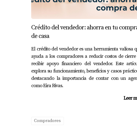
PREGUNTAS FRECUENTE
¿Qué es un kit home?
Un kit home es una casa pre-diseñada que se 
Crédito del vendedor: ahorra en tu compr
económica y rápida para quienes buscan amp
de casa
¿Cuánto cuesta construir una casa 
El crédito del vendedor es una herramienta valiosa 
ayuda a los compradores a reducir costos de cierre
El costo puede variar dependiendo del tamañ
recibir apoyo financiero del vendedor. Este artíc
propiedad nueva.
explora su funcionamiento, beneficios y casos práctic
destacando la importancia de contar con un agen
¿Es necesario obtener permisos par
como Eira Rivas.
Sí, es fundamental consultar con las autorid
Leer m
¿Cuánto tiempo toma construir una c
La construcción puede variar según el tipo d
Compradores
semanas a unos meses.