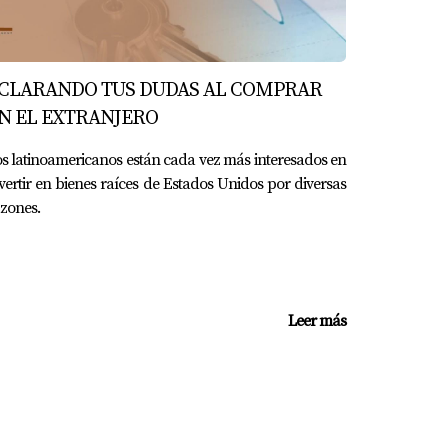
arios para su construcción. Es una opción
CLARANDO TUS DUDAS AL COMPRAR
N EL EXTRANJERO
s latinoamericanos están cada vez más interesados ​​en
vertir en bienes raíces de Estados Unidos por diversas
construir desde cero o comprar una
zones.
cualquier proyecto de construcción.
Leer más
ápidas de instalar, tomando entre unas pocas