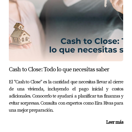
necesaria y establecer un cronograma para completarlas.
Comprar una casa en 2025 puede ser emocionante y 
gratificante si te preparas bien. Revisa tus finanzas, investiga el 
mercado, ahorra dinero y trabaja con profesionales. Con buena 
preparación, estarás listo para encontrar y comprar la casa de 
tus sueños.
Si tienes alguna pregunta adicional o necesitas asesoría 
personalizada, no dudes en contactarnos. ¡Estamos aquí para 
ayudarte en cada paso del camino hacia tu nueva casa!
Cash to Close: Todo lo que necesitas saber
El "Cash to Close" es la cantidad que necesitas llevar al cierre
de una vivienda, incluyendo el pago inicial y costos
adicionales. Conocerlo te ayudará a planificar tus finanzas y
evitar sorpresas. Consulta con expertos como Eira Rivas para
una mejor preparación.
Leer más