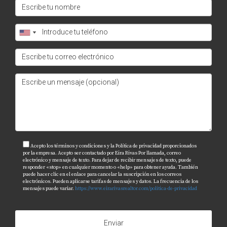
Acepto los términos y condiciones y la Política de privacidad proporcionados
por la empresa. Acepto ser contactado por Eira Rivas Por llamada, correo
electrónico y mensaje de texto. Para dejar de recibir mensajes de texto, puede
responder «stop» en cualquier momento o «help» para obtener ayuda. También
puede hacer clic en el enlace para cancelar la suscripción en los correos
electrónicos. Pueden aplicarse tarifas de mensajes y datos. La frecuencia de los
mensajes puede variar.
https://www.eirarivasrealtor.com/politica-de-privacidad
Enviar