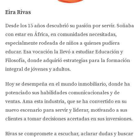
experiencia en la zona donde quieres comprar.
Eira Rivas
6. Haz una Lista de Necesidades y Deseos
Desde los 15 años descubrió su pasión por servir. Soñaba
Escribe lo que necesitas y lo que te gustaría tener en tu nueva 
casa. Esto te ayudará a enfocar tu búsqueda. Considera 
con estar en África, en comunidades necesitadas,
factores como el número de habitaciones, la proximidad a 
especialmente rodeada de niños a quienes pudiera
escuelas y lugares de trabajo, y características especiales 
educar. Esa vocación la llevó a estudiar
Educación y
como un jardín o una cocina moderna.
Filosofía
, donde adquirió estrategias para la formación
7. Haz una Oferta Inteligente
integral de jóvenes y adultos.
Cuando encuentres la casa ideal, haz una oferta. Tu agente te 
Hoy se desempeña en el
mundo inmobiliario
, donde ha
ayudará a decidir un precio justo y a negociar con el vendedor. 
Considera las condiciones del mercado y compáralas con las 
potenciado sus habilidades comunicacionales y de
propiedades similares en el área para hacer una oferta 
ventas.
Ama esta industria
, que se ha convertido en su
competitiva pero razonable.
nuevo escenario para servir y liderar, motivando a sus
8. Visita Propiedades y Haz Inspecciones
clientes a tomar decisiones acertadas en sus inversiones.
Visita muchas casas para tener una buena idea de lo que hay 
Rivas se compromete a
escuchar, aclarar dudas y buscar
disponible. Cuando encuentres una que te guste, haz una 