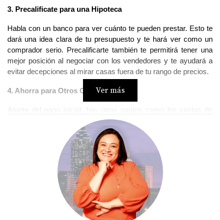
3. Precalificate para una Hipoteca
Habla con un banco para ver cuánto te pueden prestar. Esto te 
dará una idea clara de tu presupuesto y te hará ver como un 
comprador serio. Precalificarte también te permitirá tener una 
mejor posición al negociar con los vendedores y te ayudará a 
evitar decepciones al mirar casas fuera de tu rango de precios.
Ver más
4. Ahorra para Otros Gastos
Aparte del pago inicial, hay otros gastos como los costos de 
cierre y los gastos de mudanza. Asegúrate de tener suficiente 
dinero ahorrado para cubrirlos. También considera crear un 
fondo de emergencia para cubrir reparaciones inesperadas o 
mejoras necesarias en la propiedad.
5. Trabaja con un Agente Inmobiliario
Un buen agente puede ayudarte mucho. Ellos conocen el 
mercado y pueden ayudarte a encontrar la casa perfecta y 
negociar por ti. Busca un agente con buenas referencias y 