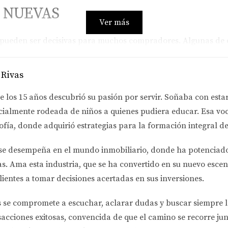
S NUEVAS
Ver más
e pueden ser decisivas para muchos compradores. Algunas de e
están construidas con tecnología moderna que permite un mej
 Rivas
eneralmente requieren menos reparaciones y mantenimiento e
egir acabados y diseños según tus gustos personales.
e los 15 años descubrió su pasión por servir. Soñaba con esta
r con garantías del constructor que cubren problemas estructu
cialmente rodeada de niños a quienes pudiera educar. Esa voc
ofía
, donde adquirió estrategias para la formación integral de
n algunos desafíos. Por ejemplo, el precio puede ser signifi
ntran en desarrollos nuevos que pueden no tener la misma i
se desempeña en el
mundo inmobiliario
, donde ha potenciad
as.
Ama esta industria
, que se ha convertido en su nuevo escen
S USADAS
lientes a tomar decisiones acertadas en sus inversiones.
s se compromete a
escuchar, aclarar dudas y buscar siempre 
ropias ventajas que pueden hacerlas más atractivas para ciert
sacciones exitosas, convencida de que el camino se recorre jun