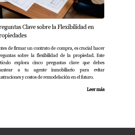
ación era ideal y el precio les permitió
en una inversión valiosa.
reguntas Clave sobre la Flexibilidad en
ropiedades
a Rivas, quien les mostró varias opciones.
tes de firmar un contrato de compra, es crucial hacer
iar un buen precio e incluso les recomendó
eguntas sobre la flexibilidad de la propiedad. Este
complicaciones.
rtículo explora cinco preguntas clave que debes
lantear a tu agente inmobiliario para evitar
ustraciones y costos de remodelación en el futuro.
Leer más
onales y financieras. Mientras que las casas
ón privilegiada. Es esencial sopesar todas
erda que contar con el apoyo adecuado puede
cado georgiano te permitirá tomar decisiones