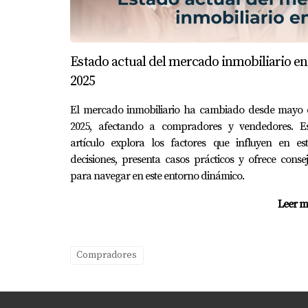
una casa usada en un vecindario bien estable
invertir en mejoras estéticas. Con el tiempo,
CASO DE ESTUDIO: LA P
Estado actual del mercado inmobiliario en
2025
La pareja Gómez estaba indecisa entre compra
El mercado inmobiliario ha cambiado desde mayo 
Finalmente, optaron por una casa usada con 
2025, afectando a compradores y vendedores. Es
contratistas para algunas remodelaciones. Gr
artículo explora los factores que influyen en est
decisiones, presenta casos prácticos y ofrece conse
CONCLUSIÓN
para navegar en este entorno dinámico.
Leer m
Elegir entre una casa unifamiliar nueva o us
nuevas ofrecen modernidad y menor mantenimi
tus opciones cuidadosamente y considerar có
Compradores
facilitar este proceso. Eira Rivas es tu aliad
informadas y acertadas.