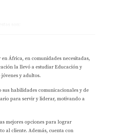
stas son:
or aislamiento y sistemas energéticos más
n los primeros años.
r en África, en comunidades necesitadas,
rales o defectos.
ación la llevó a estudiar
Educación y
 jóvenes y adultos.
cativamente más alto en comparación con las
nfraestructura comunitaria que áreas más
o sus habilidades comunicacionales y de
ario para servir y liderar, motivando a
las mejores opciones
para lograr
os compradores:
to al cliente. Además, cuenta con