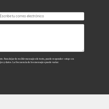
.
xto. Para dejar de recibir mensajes de texto, puede responder «stop» en
es y datos. La frecuencia de los mensajes puede variar.
e.
ar tu hogar ideal