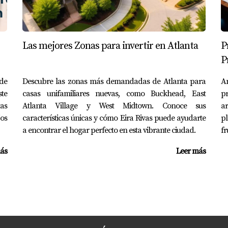
cido. Aunque necesitaba algunas renovaciones menores, la ubic
 su hogar se convirtió no solo en un lugar cómodo sino también 
AREJA GÓMEZ
Las mejores Zonas para invertir en Atlanta
P
P
r una casa nueva o usada. Decidieron buscar asesoría con Eir
de
Descubre las zonas más demandadas de Atlanta para
An
mucho carácter en un barrio vibrante. Eira les ayudó a negoc
te
casas unifamiliares nuevas, como Buckhead, East
pr
acias a su experiencia, lograron hacer realidad su sueño sin 
as
Atlanta Village y West Midtown. Conoce sus
a
jos
características únicas y cómo Eira Rivas puede ayudarte
p
a encontrar el hogar perfecto en esta vibrante ciudad.
fr
ás
Leer más
ada en Atlanta depende en gran medida de tus prioridades pers
ento inicial, las usadas pueden proporcionar valor y ubicaci
mo cada tipo se alinea con tus objetivos a largo plazo. Recu
a ideal en esta aventura inmobiliaria; su conocimiento del mer