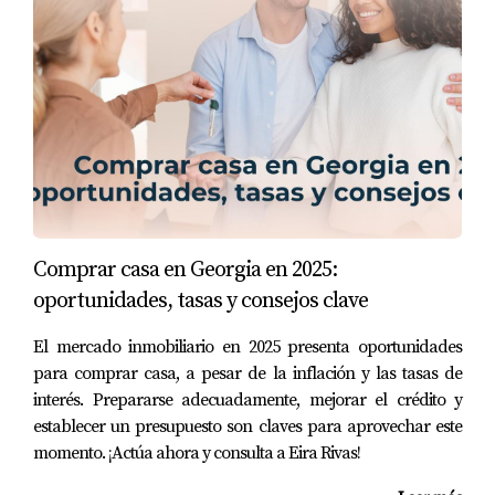
UBICACIÓN
Imagina a Laura, quien decidió comprar su primera casa
unifamiliar en Atlanta sin investigar adecuadamente la
ubicación. Se enamoró de una hermosa casa en un
vecindario que parecía perfecto, pero pronto descubrió
que estaba lejos del trabajo y no había buenas escuelas
cercanas para sus hijos. Esto no solo afectó su calidad de
Comprar casa en Georgia en 2025:
vida, sino que también impactó el valor de reventa
oportunidades, tasas y consejos clave
cuando decidió mudarse unos años después. Este caso
resalta la importancia de investigar bien la ubicación
El mercado inmobiliario en 2025 presenta oportunidades
antes de tomar una decisión final.
para comprar casa, a pesar de la inflación y las tasas de
interés. Prepararse adecuadamente, mejorar el crédito y
CASO ESTUDIO 2:
establecer un presupuesto son claves para aprovechar este
momento. ¡Actúa ahora y consulta a Eira Rivas!
PRESUPUESTO Y COSTOS