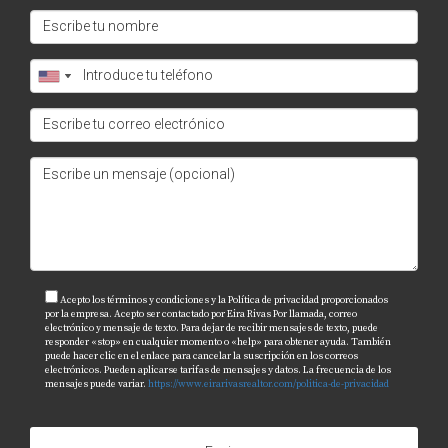
¿Qué áreas son recomendables para comprar
casas unifamiliares en Atlanta?
Áreas como Buckhead, Decatur y East Atlanta son
populares por sus buenas escuelas y comodidades.
¿Cuánto tiempo toma normalmente cerrar
una venta?
El proceso puede tomar entre 30 a 45 días desde la
aceptación del contrato hasta el cierre final.
¿Es necesario hacer una inspección antes de
Acepto los términos y condiciones y la Política de privacidad proporcionados
por la empresa. Acepto ser contactado por Eira Rivas Por llamada, correo
comprar?
electrónico y mensaje de texto. Para dejar de recibir mensajes de texto, puede
responder «stop» en cualquier momento o «help» para obtener ayuda. También
puede hacer clic en el enlace para cancelar la suscripción en los correos
Sí, siempre se recomienda realizar una inspección
electrónicos. Pueden aplicarse tarifas de mensajes y datos. La frecuencia de los
mensajes puede variar.
https://www.eirarivasrealtor.com/politica-de-privacidad
profesional para identificar posibles problemas antes
del cierre.