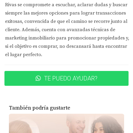
recomendable hacer un presupuesto detallado para
Rivas se compromete a
escuchar, aclarar dudas y buscar
evitar sorpresas desagradables después de cerrar el
siempre las mejores opciones
para lograr transacciones
trato.
exitosas, convencida de que el camino se recorre junto al
cliente. Además, cuenta con
avanzadas técnicas de
El Valor de un Agente Inmobiliario
marketing inmobiliario
para promocionar propiedades y,
Contar con un agente inmobiliario como Eira Rivas no
si el objetivo es comprar, no descansará hasta encontrar
solo facilita el proceso, sino que también aporta un valor
el lugar perfecto.
significativo a tu experiencia. Eira tiene un profundo
conocimiento del mercado inmobiliario en Georgia y
puede ayudarte a encontrar propiedades que se ajusten a
TE PUEDO AYUDAR?
tus necesidades y presupuesto. Su experiencia te
permitirá evitar errores comunes que muchos
compradores cometen.
También podría gustarte
CASO ESTUDIO 1: LA
IMPORTANCIA DE LA