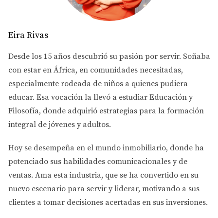
Ubicación y Comunidad
Eira Rivas
La ubicación es, sin duda, uno de los aspectos más
críticos al adquirir una propiedad. No solo afecta el valor
Desde los 15 años descubrió su pasión por servir. Soñaba
de reventa, sino también tu calidad de vida diaria.
con estar en África, en comunidades necesitadas,
Investigar sobre las comunidades cercanas, las escuelas,
especialmente rodeada de niños a quienes pudiera
y las comodidades disponibles puede ayudarte a tomar
educar. Esa vocación la llevó a estudiar
Educación y
una decisión informada. Considera si prefieres vivir
Filosofía
, donde adquirió estrategias para la formación
cerca del centro urbano con acceso a restaurantes y
integral de jóvenes y adultos.
entretenimiento o en un área suburbana más tranquila.
Hoy se desempeña en el
mundo inmobiliario
, donde ha
Presupuesto y Costos Ocultos
potenciado sus habilidades comunicacionales y de
Es fácil enamorarse de una propiedad sin considerar
ventas.
Ama esta industria
, que se ha convertido en su
todos los costos asociados. Más allá del precio de
nuevo escenario para servir y liderar, motivando a sus
compra, hay impuestos sobre la propiedad, seguros y
clientes a tomar decisiones acertadas en sus inversiones.
costos de mantenimiento que deben tenerse en cuenta. Es