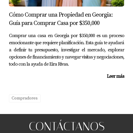
experimentado como Eira Rivas, puedes tomar decisiones
más informadas que beneficiarán tu futuro como
Cómo Comprar una Propiedad en Georgia:
propietario. Recuerda que cada paso cuenta y tener el
Guía para Comprar Casa por $350,000
apoyo adecuado puede marcar la diferencia entre una
experiencia positiva o negativa. Si estás listo para dar el
Comprar una casa en Georgia por $350,000 es un proceso
emocionante que requiere planificación. Esta guía te ayudará
siguiente paso hacia tu nueva casa en Atlanta o
a definir tu presupuesto, investigar el mercado, explorar
simplemente tienes preguntas sobre el proceso, ¡no
opciones de financiamiento y navegar visitas y negociaciones,
dudes en contactarme! Estoy aquí para ayudarte a
todo con la ayuda de Eira Rivas.
encontrar el hogar perfecto para ti.
Leer más
PREGUNTAS FRECUENTES
¿Cuál es el primer paso para comprar una
Compradores
casa en Atlanta?
El primer paso es determinar tu presupuesto y obtener
CONTÁCTANOS
una pre-aprobación hipotecaria para saber cuánto
puedes gastar.