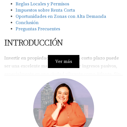
Reglas Locales y Permisos
Impuestos sobre Renta Corta
Oportunidades en Zonas con Alta Demanda
Conclusión
Preguntas Frecuentes
INTRODUCCIÓN
Invertir en propiedades de alquiler a corto plazo puede
Ver más
ser una excelente manera de generar ingresos pasivos,
especialmente en una ciudad vibrante como Atlanta. Sin
embargo, como extranjero, es crucial entender las reglas
y regulaciones que rigen este tipo de inversión. Desde
permisos hasta impuestos, cada detalle cuenta para
asegurar que tu experiencia sea exitosa y sin
contratiempos. Además, contar con un agente
inmobiliario en Georgia como Eira Rivas puede hacer