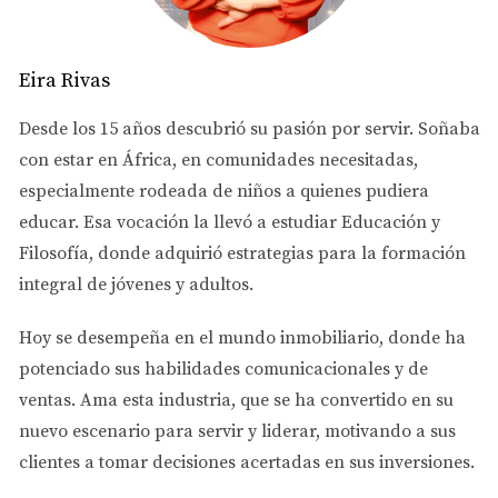
toda la diferencia; ella no solo te guiará a través del
proceso, sino que también te ayudará a identificar
oportunidades clave que quizás no conocías.
Eira Rivas
Desde los 15 años descubrió su pasión por servir. Soñaba
¡Contáctame por WhatsApp!
con estar en África, en comunidades necesitadas,
especialmente rodeada de niños a quienes pudiera
REGLAS LOCALES Y PERMISOS
educar. Esa vocación la llevó a estudiar
Educación y
Filosofía
, donde adquirió estrategias para la formación
Antes de lanzarte al mundo de Airbnb, es fundamental
integral de jóvenes y adultos.
familiarizarte con las reglas locales que rigen el alquiler
a corto plazo en Atlanta. La ciudad tiene regulaciones
Hoy se desempeña en el
mundo inmobiliario
, donde ha
específicas que debes cumplir para operar legalmente.
potenciado sus habilidades comunicacionales y de
Aquí hay algunos puntos clave:
ventas.
Ama esta industria
, que se ha convertido en su
nuevo escenario para servir y liderar, motivando a sus
**Registro:** Todos los anfitriones deben registrarse
clientes a tomar decisiones acertadas en sus inversiones.
con la ciudad y obtener un permiso de alquiler a
corto plazo.