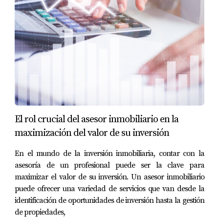
considerable. Sin embargo, al trabajar con Eira Rivas,
pudo regularizar su situación rápidamente y aprender
sobre las mejores prácticas para evitar problemas
futuros.
IMPUESTOS SOBRE RENTA
CORTA
Los impuestos son otro aspecto crítico a considerar
El rol crucial del asesor inmobiliario en la
cuando inviertes en Airbnb. En Atlanta, los ingresos
maximización del valor de su inversión
generados por alquileres a corto plazo están sujetos a
En el mundo de la inversión inmobiliaria, contar con la
impuestos estatales y locales. Aquí hay algunos puntos
asesoría de un profesional puede ser la clave para
importantes:
maximizar el valor de su inversión. Un asesor inmobiliario
puede ofrecer una variedad de servicios que van desde la
**Impuesto sobre el alquiler:** Atlanta aplica un
identificación de oportunidades de inversión hasta la gestión
impuesto del 8% sobre los ingresos generados por
de propiedades,
alquileres a corto plazo.