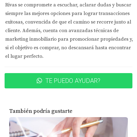
**Limitaciones:** Existen restricciones sobre cuántos
Rivas se compromete a
escuchar, aclarar dudas y buscar
días puedes alquilar tu propiedad si no vives allí
siempre las mejores opciones
para lograr transacciones
permanentemente.
exitosas, convencida de que el camino se recorre junto al
**Normas de seguridad:** Las propiedades deben
cliente. Además, cuenta con
avanzadas técnicas de
cumplir con ciertos estándares de seguridad,
incluyendo detectores de humo y salidas de
marketing inmobiliario
para promocionar propiedades y,
emergencia adecuadas.
si el objetivo es comprar, no descansará hasta encontrar
Es importante destacar que ignorar estas regulaciones
el lugar perfecto.
puede resultar en multas significativas o incluso la
revocación de tu permiso. Por lo tanto, asegúrate de estar
TE PUEDO AYUDAR?
bien informado antes de proceder.
Caso Estudio 1: La Experiencia de Juan
Juan, un inversionista español, decidió comprar un
También podría gustarte
apartamento en Atlanta para alquilarlo a través de
Airbnb. Al principio, subestimó la importancia del
registro local y terminó enfrentándose a una multa