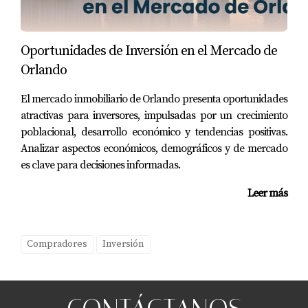
Al seleccionar una zona estratégica, puedes maximizar
tus reservas y aumentar tus ingresos significativamente.
Oportunidades de Inversión en el Mercado de
Orlando
Caso Estudio 3: La Apuesta Exitosa de Carlos
Carlos llegó desde Argentina buscando oportunidades
El mercado inmobiliario de Orlando presenta oportunidades
atractivas para inversores, impulsadas por un crecimiento
inmobiliarias en Atlanta. Gracias al asesoramiento
poblacional, desarrollo económico y tendencias positivas.
experto de Eira Rivas, pudo identificar un apartamento
Analizar aspectos económicos, demográficos y de mercado
en Midtown que se convirtió rápidamente en uno de los
es clave para decisiones informadas.
más solicitados en Airbnb. Su éxito se debió no solo a la
ubicación sino también al enfoque estratégico que Eira le
Leer más
proporcionó sobre cómo presentar su propiedad.
CONCLUSIÓN
Compradores
Inversión
Invertir en Airbnb en Atlanta siendo extranjero puede
ser una experiencia gratificante si se hace correctamente.