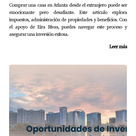
ingresos para optimizar su situación fiscal.
Comprar una casa en Atlanta desde el extranjero puede ser
emocionante pero desafiante. Este artículo explora
OPORTUNIDADES EN ZONAS
impuestos, administración de propiedades y beneficios. Con
el apoyo de Eira Rivas, puedes navegar este proceso y
CON ALTA DEMANDA
asegurar una inversión exitosa.
Leer más
Una parte esencial del éxito en Airbnb es elegir la
ubicación correcta. Algunas áreas de Atlanta han
demostrado ser más rentables que otras debido a su
popularidad entre turistas y viajeros. Aquí hay algunas
zonas recomendadas:
**Midtown:** Con su vida nocturna vibrante y
cercanía a atracciones culturales.
**Buckhead:** Conocido por sus tiendas exclusivas y
restaurantes gourmet.
**Downtown:** Ideal para aquellos que buscan
estar cerca del centro de convenciones y eventos
deportivos.