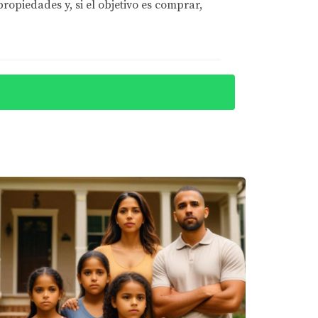
opiedades y, si el objetivo es comprar,
éstamos FHA son populares entre los
miten a los compradores acceder a
ias inspiradoras.
cia la propiedad. Gracias al programa Georgia
cierre al comprar su primera casa en Savannah.
ue le permitió comprar una casa en su
 nuevo hogar.
e ser propietario.