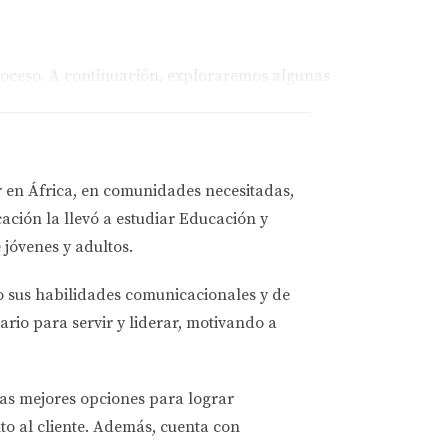
proceso. A continuación, exploraremos algunas
nda. Uno de los más conocidos es el
r en África, en comunidades necesitadas,
s elegibles, lo que les permite cubrir
ación la llevó a estudiar
Educación y
mpetitivas y financiamiento flexible.
 jóvenes y adultos.
o sus habilidades comunicacionales y de
ue no necesitan ser reembolsadas si se
ario para servir y liderar, motivando a
specialmente útil para aquellos que están
las mejores opciones
para lograr
to al cliente. Además, cuenta con