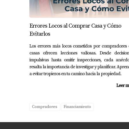
La compra de una casa es un viaje emocionan
experto que puedo ofrecerte como Eira Rivas,
detengan; hay recursos diseñados específicame
Errores Locos al Comprar Casa y Cómo
más información sobre las opciones disponib
Evitarlos
Los errores más locos cometidos por compradores 
casas ofrecen lecciones valiosas. Desde decision
impulsivas hasta omitir inspecciones, cada anécdo
resalta la importancia de investigar y planificar. Apre
PREGUNTAS FRECUENTE
a evitar tropiezos en tu camino hacia la propiedad.
Leer m
¿Cuáles son los requisitos para acc
Los requisitos incluyen ser residente del esta
Compradores
Financiamiento
¿Puedo combinar diferentes tipos d
Sí, muchos compradores optan por combinar s