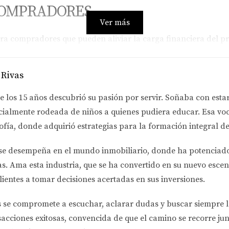
COMPRADORES
Ver más
ara compradores que pueden aliviar la carga financiera del 
 Rivas
specíficos diseñados para ayudar a los compradores de vivie
e los 15 años descubrió su pasión por servir. Soñaba con esta
m. Este programa ofrece asistencia financiera a compradore
cialmente rodeada de niños a quienes pudiera educar. Esa voc
 Además, los participantes pueden acceder a tasas de interés co
ofía
, donde adquirió estrategias para la formación integral de
se desempeña en el
mundo inmobiliario
, donde ha potenciad
da. Por ejemplo, algunos condados en Georgia ofrecen becas q
as.
Ama esta industria
, que se ha convertido en su nuevo escen
a propiedad durante un período determinado. Esto puede ser e
lientes a tomar decisiones acertadas en sus inversiones.
pujón financiero inicial.
s se compromete a
escuchar, aclarar dudas y buscar siempre 
sacciones exitosas, convencida de que el camino se recorre jun