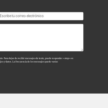
inanciera actual.
tu situación y guiarte a través del proceso.
o mejorar tu situación actual. Recuerda que
arme!
xto. Para dejar de recibir mensajes de texto, puede responder «stop» en
es y datos. La frecuencia de los mensajes puede variar.