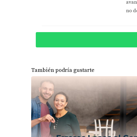
avan
Además de los programas estatales y subsidi
no d
compradores primerizos debido a sus requisit
financiamiento con un puntaje crediticio más
CASOS REALES DE ÉXITO
Para ilustrar cómo estas ayudas pueden marca
Caso 1: La familia Martínez
- Después de
También podría gustarte
Dream, pudieron recibir asistencia para 
Caso 2: Juan y Ana
- Esta joven pareja u
Con esta ayuda, lograron mudarse sin la
Caso 3: Carla Rodríguez
- Carla siempre
vecindario deseado sin preocuparse dema
Estas historias muestran cómo las ayudas dis
CONCLUSIÓN