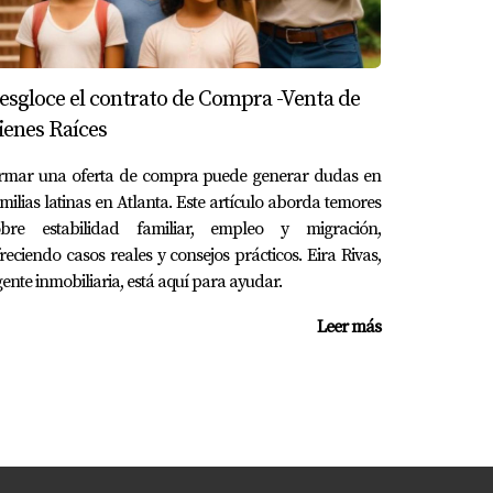
disponibles en Georgia y el acompañamiento
 permitas que las barreras financieras te
tu nuevo hogar o simplemente deseas obtener
esgloce el contrato de Compra -Venta de
ienes Raíces
irmar una oferta de compra puede generar dudas en
milias latinas en Atlanta. Este artículo aborda temores
obre estabilidad familiar, empleo y migración,
reciendo casos reales y consejos prácticos. Eira Rivas,
ente inmobiliaria, está aquí para ayudar.
Leer más
rediticio mínimo.
a maximizar su asistencia.