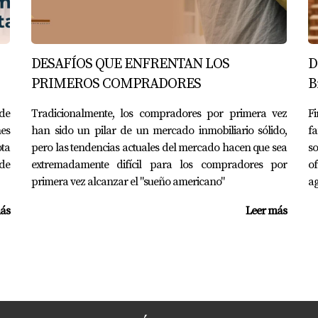
te pero desafiante. Sin embargo, con las ayudas adecuadas 
 puedes navegar este proceso con confianza y tranquilidad. No
nte para ti. Si estás listo para dar el siguiente paso hacia 
DESAFÍOS QUE ENFRENTAN LOS
D
les, ¡no dudes en contactarme!
PRIMEROS COMPRADORES
B
de
Tradicionalmente, los compradores por primera vez
F
es
han sido un pilar de un mercado inmobiliario sólido,
fa
¡Contáctame por WhatsApp!
ta
pero las tendencias actuales del mercado hacen que sea
s
nde
extremadamente difícil para los compradores por
of
S
primera vez alcanzar el "sueño americano"
ag
ás
Leer más
eder al programa Georgia Dream?
do, cumplir con ciertos límites de ingresos y tener un puntaje c
e ayudas?
ubsidios estatales con préstamos FHA u otros programas par