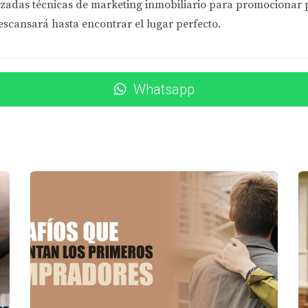
zadas técnicas de marketing inmobiliario
para promocionar pr
os, hay opciones de préstamos asequibles disponibles. Los pr
escansará hasta encontrar el lugar perfecto.
os más flexibles y bajos pagos iniciales. Estos préstamos per
 bajo, lo que hace que la compra sea más accesible.
Whatsapp
r una diferencia significativa, compartiremos algunas histor
 años alquilando, la familia Martínez decidió dar el salto ha
su pago inicial. Hoy disfrutan de su hogar propio en Atlanta.
tilizó un subsidio local que les permitió cubrir los costos de 
 carga financiera adicional.
 soñó con tener su propio espacio. Utilizó un préstamo FHA q
siado por el puntaje crediticio. Ahora vive felizmente en su
ponibles pueden transformar vidas y hacer realidad el sueño d