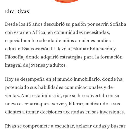
Fontanería: Asegúrate de que no haya fugas y que
Eira Rivas
todos los grifos funcionen correctamente.
Electricidad: Comprueba el estado del cableado y
Desde los 15 años descubrió su pasión por servir. Soñaba
los interruptores.
Fundación: Busca grietas o cualquier señal de
con estar en África, en comunidades necesitadas,
inestabilidad.
especialmente rodeada de niños a quienes pudiera
Recuerda que una inspección profesional puede
educar. Esa vocación la llevó a estudiar
Educación y
ahorrarte miles de dólares a largo plazo. Además, tener
Filosofía
, donde adquirió estrategias para la formación
un informe detallado te dará poder en las negociaciones.
integral de jóvenes y adultos.
Vecindario y Comunidad
Hoy se desempeña en el
mundo inmobiliario
, donde ha
El vecindario es tan importante como la casa misma.
potenciado sus habilidades comunicacionales y de
Investigar sobre la comunidad donde planeas vivir
ventas.
Ama esta industria
, que se ha convertido en su
puede marcar la diferencia en tu calidad de vida.
nuevo escenario para servir y liderar, motivando a sus
Considera los siguientes aspectos:
clientes a tomar decisiones acertadas en sus inversiones.
Escuelas: Investiga las calificaciones y reputación
Rivas se compromete a
escuchar, aclarar dudas y buscar