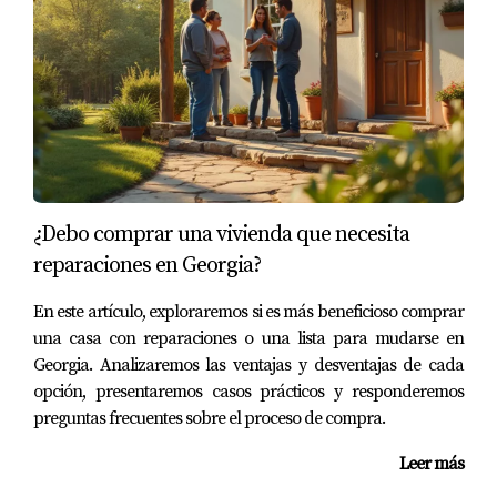
Preaprobación: Obtén una preaprobación
hipotecaria para saber cuánto puedes gastar.
Tasas de interés: Compara diferentes prestamistas
para encontrar la mejor tasa posible.
Subvenciones y programas: Investiga si eres
elegible para subvenciones o programas especiales
para compradores primerizos en Georgia.
Tener claridad sobre tus finanzas te permitirá hacer
¿Debo comprar una vivienda que necesita
ofertas más competitivas y evitar problemas en el cierre.
reparaciones en Georgia?
ESTUDIOS DE CASO
En este artículo, exploraremos si es más beneficioso comprar
una casa con reparaciones o una lista para mudarse en
Caso 1: La familia Pérez
Georgia. Analizaremos las ventajas y desventajas de cada
opción, presentaremos casos prácticos y responderemos
La familia Pérez decidió mudarse a Atlanta por razones
preguntas frecuentes sobre el proceso de compra.
laborales. Al principio, estaban emocionados por
comprar su primera casa, pero no sabían qué buscar.
Leer más
Gracias a Eira Rivas, realizaron una inspección detallada