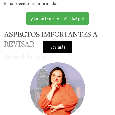
tomar decisiones informadas.
¡Contáctame por WhatsApp!
ASPECTOS IMPORTANTES A
REVISAR
Ver más
Estado de la Casa
Cuando consideras comprar una casa unifamiliar en
Atlanta, uno de los aspectos más críticos es el estado
general de la propiedad. Es esencial realizar una
inspección exhaustiva para identificar problemas ocultos
que podrían generar gastos inesperados en el futuro.
Algunos elementos clave a revisar incluyen:
Techo: Verifica si hay filtraciones o daños visibles.