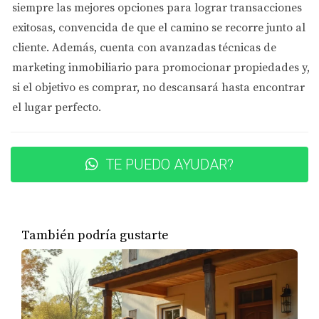
de las escuelas locales si tienes hijos o planeas
siempre las mejores opciones
para lograr transacciones
tenerlos.
exitosas, convencida de que el camino se recorre junto al
Servicios: Asegúrate de que haya supermercados,
cliente. Además, cuenta con
hospitales y otras comodidades cercanas.
avanzadas técnicas de
Seguridad: Consulta las estadísticas de
marketing inmobiliario
para promocionar propiedades y,
criminalidad en el área para asegurarte de que sea
si el objetivo es comprar, no descansará hasta encontrar
un lugar seguro para vivir.
el lugar perfecto.
Cultura y Recreación: Infórmate sobre actividades
culturales, parques y opciones recreativas
disponibles.
TE PUEDO AYUDAR?
Un buen vecindario puede aumentar significativamente
el valor de reventa de tu casa, así que no subestimes su
importancia.
También podría gustarte
Opciones de Financiamiento
Entender tus opciones de financiamiento es crucial para
evitar sorpresas desagradables durante el proceso de
compra. Aquí hay algunas cosas a considerar: