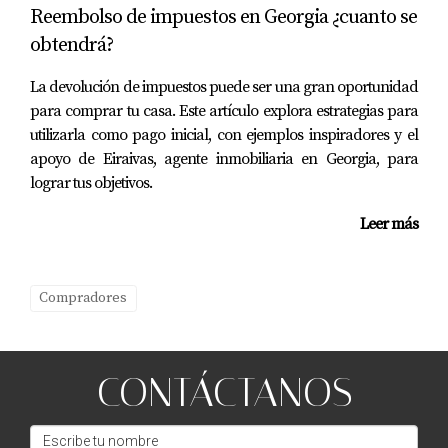
hoy mismo!
Reembolso de impuestos en Georgia ¿cuanto se
obtendrá?
PREGUNTAS FRECUENTES
La devolución de impuestos puede ser una gran oportunidad
¿Qué debo buscar durante una inspección?
para comprar tu casa. Este artículo explora estrategias para
utilizarla como pago inicial, con ejemplos inspiradores y el
Es importante revisar el techo, fontanería, electricidad y
apoyo de Eiraivas, agente inmobiliaria en Georgia, para
fundación. Considera contratar un inspector profesional
lograr tus objetivos.
para un análisis más detallado.
Leer más
¿Cómo puedo saber si un vecindario es
seguro?
Compradores
Consulta estadísticas locales sobre criminalidad y habla
con residentes actuales para obtener su perspectiva
sobre la seguridad del área.
CONTÁCTANOS
¿Qué opciones tengo para financiar mi
compra?