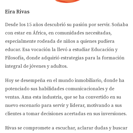
CÓMO FUNCIONA EL EARNEST
Eira Rivas
MONEY EN GEORGIA
Desde los 15 años descubrió su pasión por servir. Soñaba
con estar en África, en comunidades necesitadas,
Depósito y custodia
especialmente rodeada de niños a quienes pudiera
El dinero puede ser retenido por un agente inmobiliario,
educar. Esa vocación la llevó a estudiar
Educación y
abogado o empresa fiduciaria mientras se completa la
Filosofía
, donde adquirió estrategias para la formación
compra. Esto asegura que ambas partes cumplan con lo
integral de jóvenes y adultos.
acordado.
Hoy se desempeña en el
mundo inmobiliario
, donde ha
Aplicación al cierre
potenciado sus habilidades comunicacionales y de
Si la compra se concreta, el depósito se aplica al pago
ventas.
Ama esta industria
, que se ha convertido en su
final de la vivienda, reduciendo el monto que debes
nuevo escenario para servir y liderar, motivando a sus
pagar al cerrar.
clientes a tomar decisiones acertadas en sus inversiones.
Cancelación y devolución
Rivas se compromete a
escuchar, aclarar dudas y buscar