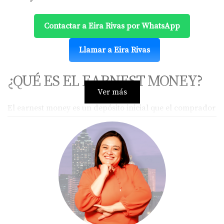
Contactar a Eira Rivas por WhatsApp
Llamar a Eira Rivas
¿QUÉ ES EL EARNEST MONEY?
Ver más
El earnest money es un depósito inicial que el comprador
entrega al hacer una oferta para comprar una
propiedad. Su función principal es demostrar la seriedad
del comprador y brindar seguridad al vendedor de que
la transacción avanzará.
Este depósito suele oscilar entre el 1% y 3% del precio de
compra y se mantiene en custodia hasta que se completa
o cancela la operación.