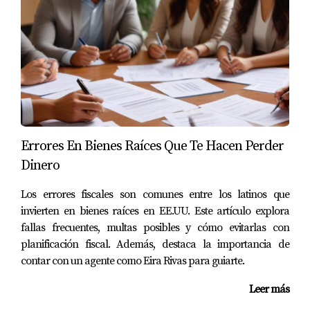
contractuales recuperó íntegro su deposito.
Caso 2: Pérdida del depósito por cancelación
fuera de plazo
Luis decidió cancelar sin respetar los tiempos
establecidos y perdió su depósito como penalización.
Caso 3: Uso correcto del depósito para
negociar reparaciones
Errores En Bienes Raíces Que Te Hacen Perder
María usó el earnest money como garantía para
Dinero
negociar reparaciones con el vendedor antes del cierre,
Los errores fiscales son comunes entre los latinos que
asegurando un buen acuerdo.
invierten en bienes raíces en EE.UU. Este artículo explora
fallas frecuentes, multas posibles y cómo evitarlas con
"Conocer cómo funciona el earnest money te da
planificación fiscal. Además, destaca la importancia de
tranquilidad y control." – Eira Rivas
contar con un agente como Eira Rivas para guiarte.
Leer más
"Estoy aquí para ayudarte a proteger tu inversión