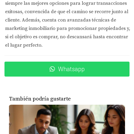
siempre las mejores opciones
para lograr transacciones
Si decides cancelar la compra bajo las contingencias
exitosas, convencida de que el camino se recorre junto al
permitidas (como inspección o financiamiento),
cliente. Además, cuenta con
avanzadas técnicas de
generalmente recuperas el depósito. Si cancelas fuera de
marketing inmobiliario
para promocionar propiedades y,
estos términos, puedes perderlo.
si el objetivo es comprar, no descansará hasta encontrar
Importancia de las cláusulas contractuales
el lugar perfecto.
El contrato debe especificar claramente las condiciones
para conservar o recuperar el earnest money, así como
Whatsapp
los plazos para ejercer esos derechos.
CASOS PRÁCTICOS Y CONSEJOS
También podría gustarte
Caso 1: Recuperación del depósito tras
inspección negativa
Ana canceló la compra después de una inspección que
reveló problemas graves. Gracias a las cláusulas