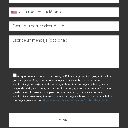
Acepto los términos y condiciones y la Política de privacidad proporcionados
por la empresa. Acepto ser contactado por Eira Rivas Por llamada, correo
electrónico y mensaje de texto. Para dejar de recibir mensajes de texto, puede
responder «stop» en cualquier momento o «help» para obtener ayuda. También
puede hacer clic en el enlace para cancelar la suscripción en los correos
electrónicos. Pueden aplicarse tarifas de mensajes y datos. La frecuencia de los
mensajes puede variar.
https://www.eirarivasrealtor.com/politica-de-privacidad
Enviar