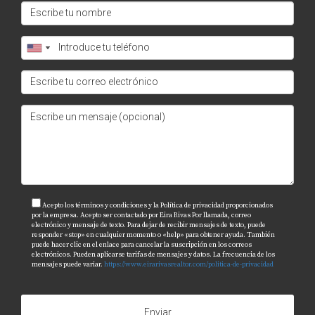
Acepto los términos y condiciones y la Política de privacidad proporcionados
por la empresa. Acepto ser contactado por Eira Rivas Por llamada, correo
electrónico y mensaje de texto. Para dejar de recibir mensajes de texto, puede
responder «stop» en cualquier momento o «help» para obtener ayuda. También
puede hacer clic en el enlace para cancelar la suscripción en los correos
electrónicos. Pueden aplicarse tarifas de mensajes y datos. La frecuencia de los
mensajes puede variar.
https://www.eirarivasrealtor.com/politica-de-privacidad
Enviar