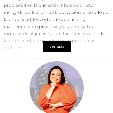
propiedad en la que estés interesado. Esto
incluye la evaluación de la ubicación, el estado de
la propiedad, los costos de operación y
mantenimiento previstos, y el potencial de
ingresos de alquiler. No omitas la inspección de
la propiedad, que puede revelar problemas
Ver más
costosos.
4. Construye un Equipo de Confianza:
Como novato en bienes raíces, necesitarás la
ayuda de profesionales. Un agente inmobiliario
con experiencia, un abogado especializado en
bienes raíces, un contador y un inspector de
propiedades son todos vitales para tu éxito. Estos
expertos pueden proporcionarte asesoramiento
invaluable y ayudarte a navegar por los aspectos