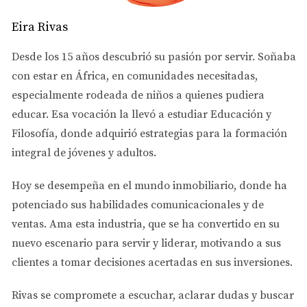
más complicados de la propiedad y la inversión
Eira Rivas
inmobiliaria.
Desde los 15 años descubrió su pasión por servir. Soñaba
5. Planifica tu Estrategia Financiera:
con estar en África, en comunidades necesitadas,
Entender tus opciones de financiamiento es
especialmente rodeada de niños a quienes pudiera
crucial. Habla con los bancos y otros prestamistas
educar. Esa vocación la llevó a estudiar
Educación y
sobre préstamos hipotecarios y otras formas de
Filosofía
, donde adquirió estrategias para la formación
financiamiento. Comprende las implicaciones
integral de jóvenes y adultos.
fiscales de tu inversión y cómo puedes maximizar
tus beneficios.
Hoy se desempeña en el
mundo inmobiliario
, donde ha
potenciado sus habilidades comunicacionales y de
6. Establece Objetivos Claros:
ventas.
Ama esta industria
, que se ha convertido en su
Decide qué quieres lograr con tus inversiones
nuevo escenario para servir y liderar, motivando a sus
inmobiliarias. ¿Estás buscando ingresos a corto
clientes a tomar decisiones acertadas en sus inversiones.
plazo a través de la revalorización rápida o
prefieres ingresos pasivos a largo plazo a través
Rivas se compromete a
escuchar, aclarar dudas y buscar
de alquileres? Tus objetivos influirán en el tipo de