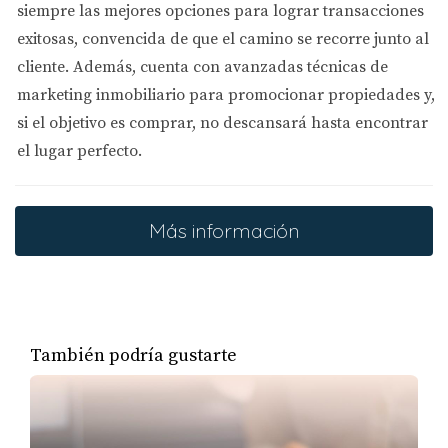
siempre las mejores opciones
para lograr transacciones
propiedades que debes comprar y cómo las
exitosas, convencida de que el camino se recorre junto al
gestionas.
cliente. Además, cuenta con
avanzadas técnicas de
marketing inmobiliario
para promocionar propiedades y,
Invertir en bienes raíces sin ser un experto es
si el objetivo es comprar, no descansará hasta encontrar
definitivamente posible. Al educarte, utilizar las
el lugar perfecto.
herramientas y recursos disponibles, y apoyarte
en el conocimiento de los profesionales, puedes
minimizar los riesgos y maximizar el potencial de
Más información
tus inversiones inmobiliarias. Recuerda, la clave
está en empezar pequeño, aprender
continuamente y escalar tus inversiones a
medida que ganas experiencia y confianza
También podría gustarte