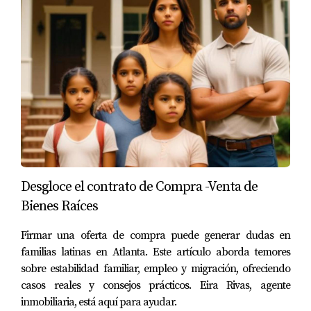
es el último paso para completar la transacción y
convertirte en el nuevo propietario.
9. Registro de la Transacción
Finalmente, es
importante registrar la transacción ante las autoridades
correspondientes. Esto asegura que la transferencia de
propiedad esté debidamente documentada y
reconocida legalmente, protegiéndote como nuevo
propietario.
En resumen, la mesa de cierre es un proceso detallado
Desgloce el contrato de Compra -Venta de
que requiere una planificación y coordinación
Bienes Raíces
meticulosas. Como comprador, prestar atención a la
Firmar una oferta de compra puede generar dudas en
revisión y verificación de documentos, coordinación con
familias latinas en Atlanta. Este artículo aborda temores
las partes involucradas, inspección final de la propiedad,
sobre estabilidad familiar, empleo y migración, ofreciendo
resolución de problemas, transferencia de fondos,
casos reales y consejos prácticos. Eira Rivas, agente
cumplimiento legal, firma de documentos, entrega de
inmobiliaria, está aquí para ayudar.