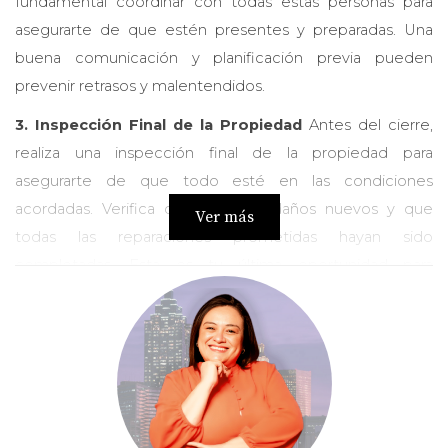
fundamental coordinar con todas estas personas para
asegurarte de que estén presentes y preparadas. Una
buena comunicación y planificación previa pueden
prevenir retrasos y malentendidos.
3. Inspección Final de la Propiedad
Antes del cierre,
realiza una inspección final de la propiedad para
asegurarte de que todo esté en las condiciones
acordadas. Verifica que no haya daños nuevos y que
Ver más
todas las reparaciones prometidas hayan sido
completadas. Esta es tu última oportunidad para
asegurarte de que todo esté en orden antes de finalizar
la compra.
4. Resolución de Problemas y Preguntas de Último
Minuto
Es común que surjan problemas o preguntas de
último minuto durante el cierre. Prepárate para abordar y
resolver estos problemas rápidamente. Estar listo para