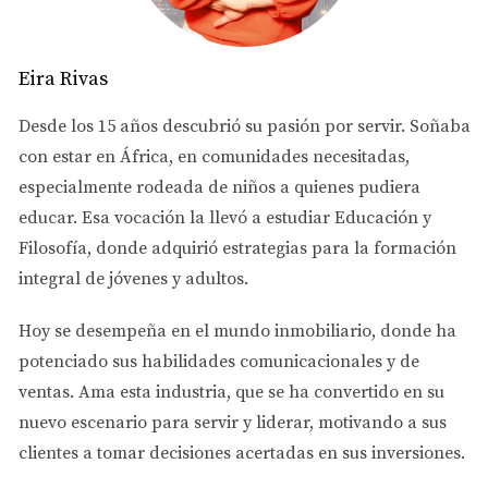
realizar ajustes de última hora puede evitar que el cierre
se retrase y garantizar la satisfacción de todas las partes
Eira Rivas
involucradas.
Desde los 15 años descubrió su pasión por servir. Soñaba
5. Transferencia de Fondos
La transferencia de fondos
con estar en África, en comunidades necesitadas,
es uno de los pasos más críticos en una mesa de cierre.
especialmente rodeada de niños a quienes pudiera
Asegúrate de que todos los fondos necesarios estén
educar. Esa vocación la llevó a estudiar
Educación y
disponibles y que los procedimientos para transferirlos
Filosofía
, donde adquirió estrategias para la formación
sean claros. Esto incluye cualquier pago inicial,
integral de jóvenes y adultos.
comisiones y otros costos asociados. Verifica que las
transacciones se realicen correctamente para evitar
Hoy se desempeña en el
mundo inmobiliario
, donde ha
problemas legales o financieros.
potenciado sus habilidades comunicacionales y de
6. Confirmación de Cumplimiento Legal
Asegúrate de
ventas.
Ama esta industria
, que se ha convertido en su
que todos los aspectos legales de la transacción estén
nuevo escenario para servir y liderar, motivando a sus
en orden. Esto incluye la confirmación de que todos los
clientes a tomar decisiones acertadas en sus inversiones.
permisos y licencias necesarios estén en su lugar, así