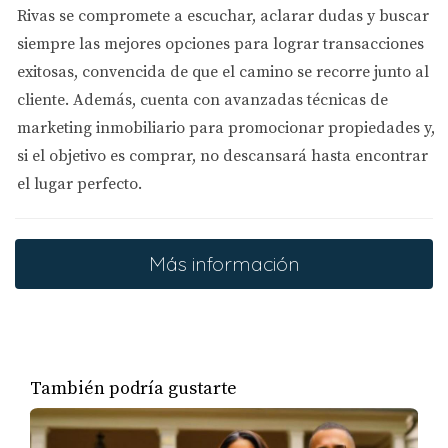
Rivas se compromete a
escuchar, aclarar dudas y buscar
como el cumplimiento de cualquier normativa local,
siempre las mejores opciones
para lograr transacciones
estatal o nacional. Este paso es crucial para proteger tus
exitosas, convencida de que el camino se recorre junto al
intereses como comprador y garantizar una transacción
cliente. Además, cuenta con
avanzadas técnicas de
sin problemas.
marketing inmobiliario
para promocionar propiedades y,
7. Firma de Documentos El cierre
implica la firma de
si el objetivo es comprar, no descansará hasta encontrar
numerosos documentos. Asegúrate de entender lo que
el lugar perfecto.
estás firmando y de que todas las firmas se obtengan en
el orden correcto. Esto es crucial para garantizar la validez
legal de la transacción. No dudes en hacer preguntas si
Más información
algo no está claro.
8. Entrega de Llaves y Títulos
Durante la mesa de
cierre, recibirás las llaves y los títulos de propiedad.
Asegúrate de que todo esté en orden para la
También podría gustarte
transferencia de propiedad y de que recibas todos los
documentos necesarios para oficializar tu compra. Este