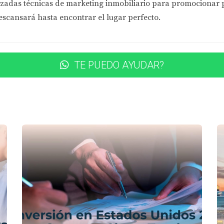
zadas técnicas de marketing inmobiliario
para promocionar pr
tivas capturan la atención de los compradores.
escansará hasta encontrar el lugar perfecto.
strar su máximo potencial.
s y plataformas online para llegar a más personas.
importante como un buen producto”. Asegúrate de resaltar la
TE PUEDO AYUDAR?
es casos prácticos que demuestran cómo aplicar estos secretos:
arrio emergente
ecidió comprar un apartamento en un barrio emergente. Invest
piedad a un precio razonable y, tras unos meses, el valor se 
ara maximizar ganancias
ncial pero necesitaba reformas. Se centró en modernizar la 