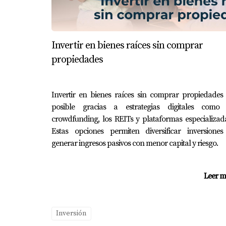
en materiales asequibles pero atractivos. Al 
Caso 3: Venta efectiva con marketing
Invertir en bienes raíces sin comprar
Carlos tenía una propiedad lista para vender 
propiedades
para promocionarla. En menos de dos semanas,
PREGUNTAS FRECUENTE
Invertir en bienes raíces sin comprar propiedades
posible gracias a estrategias digitales como 
¿Cuál es el mejor momento para co
crowdfunding, los REITs y plataformas especializad
Estas opciones permiten diversificar inversiones
El mejor momento suele ser cuando hay meno
generar ingresos pasivos con menor capital y riesgo.
¿Qué tipo de propiedades son mejore
Las propiedades multifamiliares o aquellas 
Leer m
¿Cómo puedo financiar mi primera i
Existen diversas opciones como hipotecas trad
Inversión