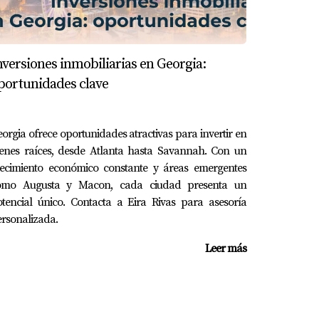
l precio original.
nversiones inmobiliarias en Georgia:
tografía profesional y utilizó redes sociales
portunidades clave
precio esperado.
orgia ofrece oportunidades atractivas para invertir en
ienes raíces, desde Atlanta hasta Savannah. Con un
recimiento económico constante y áreas emergentes
das bajas o cuando hay crisis económicas.
omo Augusta y Macon, cada ciudad presenta un
tencial único. Contacta a Eira Rivas para asesoría
rsonalizada.
ndimientos.
Leer más
as.