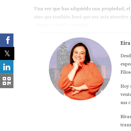
Una vez que has adquirido una propiedad, el 
sino que también hará que sea más atractiva
retorno sobre la inversión.
Áreas clave para remodelar
Eira
Cocina: Modernizarla puede incrementar 
Baños: Mejoras en los baños son altam
Desd
Pintura y acabados: Una nueva capa de
espe
Además, es crucial mantener un equilibrio ent
Filos
estéticas y funcionales puede ser más rentabl
Hoy 
VENTA EFECTIVA
vent
sus c
Finalmente, una venta efectiva es el último s
Riva
en el precio final y en el tiempo que tarda e
tran