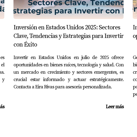
finalizar las remodelaciones, pudo venderla por un 30% más de
 digital
Inversión en Estados Unidos 2025: Sectores
I
pero no sabía cómo atraer compradores. Decidió invertir en fo
Clave, Tendencias y Estrategias para Invertir
o
 recibió múltiples ofertas y vendió su casa por encima del 
con Éxito
S
 es
Invertir en Estados Unidos en julio de 2025 ofrece
Ge
el
oportunidades en bienes raíces, tecnología y salud. Con
b
mprar propiedades?
as.
un mercado en crecimiento y sectores emergentes, es
c
 y
s competencia en el mercado, generalmente durante tempora
crucial estar informado y actuar estratégicamente.
c
Contacta a Eira Rivas para asesoría personalizada.
po
s para invertir?
pe
ubicadas en áreas con alta demanda suelen ofrecer mejores re
ás
Leer más
nversión inmobiliaria?
icionales, préstamos personales o incluso socios inversionist