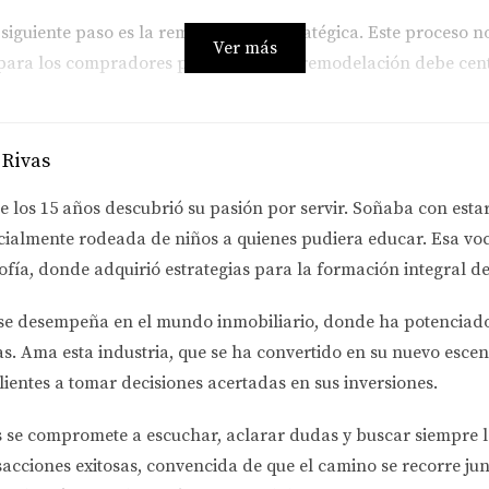
siguiente paso es la remodelación estratégica. Este proceso n
Ver más
 para los compradores potenciales. La remodelación debe cent
 Rivas
significativamente el valor de reventa.
ente valoradas por los compradores.
e los 15 años descubrió su pasión por servir. Soñaba con esta
 pintura puede transformar un espacio.
cialmente rodeada de niños a quienes pudiera educar. Esa voc
re costo y beneficio. No todas las remodelaciones ofrecen un r
ofía
, donde adquirió estrategias para la formación integral de
e que realizar cambios estructurales drásticos.
se desempeña en el
mundo inmobiliario
, donde ha potenciad
as.
Ama esta industria
, que se ha convertido en su nuevo escen
lientes a tomar decisiones acertadas en sus inversiones.
ecreto del inversionista exitoso. La forma en que presentas t
s se compromete a
escuchar, aclarar dudas y buscar siempre 
n venderse. Aquí es donde entran en juego técnicas de marketi
sacciones exitosas, convencida de que el camino se recorre jun