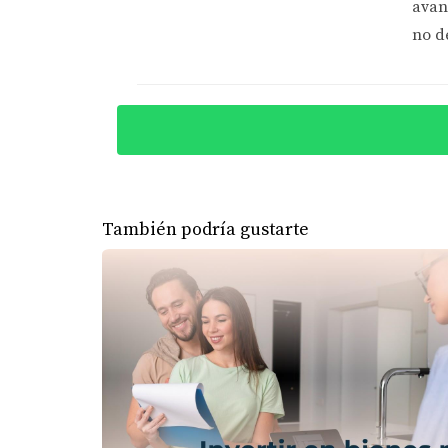
Estrategias para una venta exitosa
avan
Fotografía profesional: Imágenes atrac
no d
Home staging: Preparar la casa para mo
Marketing digital: Utiliza redes sociale
Recuerda que “una buena presentación es tan 
durante las visitas y en tus anuncios.
CASOS PRÁCTICOS
También podría gustarte
Para ilustrar estos conceptos, aquí tienes tr
Caso 1: Compra inteligente en un b
Imagina a Juan, un joven inversionista que d
para una nueva línea de metro. Compró la pro
Caso 2: Remodelación estratégica p
Ana adquirió una casa antigua con mucho pote