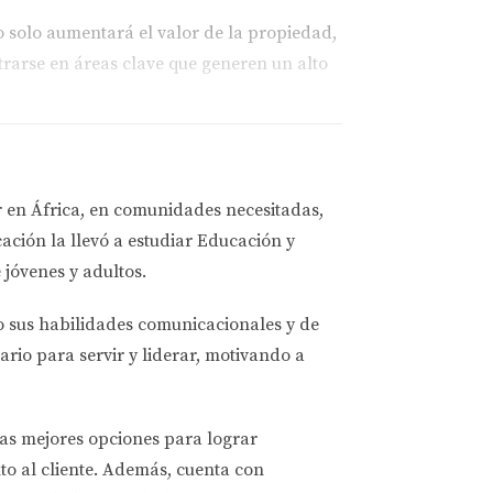
o solo aumentará el valor de la propiedad,
rarse en áreas clave que generen un alto
r en África, en comunidades necesitadas,
ación la llevó a estudiar
Educación y
etorno igual; por eso, invertir en mejoras
 jóvenes y adultos.
o sus habilidades comunicacionales y de
ario para servir y liderar, motivando a
u propiedad puede marcar una gran diferencia
las mejores opciones
para lograr
ng bien pensadas.
to al cliente. Además, cuenta con