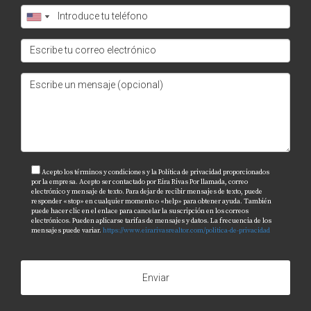
Acepto los términos y condiciones y la Política de privacidad proporcionados
por la empresa. Acepto ser contactado por Eira Rivas Por llamada, correo
electrónico y mensaje de texto. Para dejar de recibir mensajes de texto, puede
responder «stop» en cualquier momento o «help» para obtener ayuda. También
puede hacer clic en el enlace para cancelar la suscripción en los correos
electrónicos. Pueden aplicarse tarifas de mensajes y datos. La frecuencia de los
mensajes puede variar.
https://www.eirarivasrealtor.com/politica-de-privacidad
Enviar