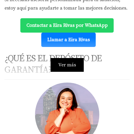
estoy aquí para ayudarte a tomar las mejores decisiones.
Contactar a Eira Rivas por WhatsApp
Llamar a Eira Rivas
¿QUÉ ES EL DEPÓSITO DE
Ver más
GARANTÍA?
El depósito de garantía es un monto que entrega el
comprador al vendedor o agente como muestra de
compromiso. Suele ser entre el 1% y 3% del precio total y
se utiliza para asegurar la seriedad en la negociación.
CUÁNDO TE DEVUELVEN EL