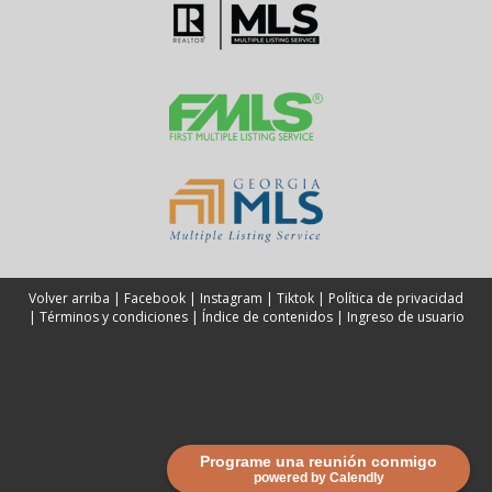
Volver arriba
|
Facebook
|
Instagram
|
Tiktok
|
Política de privacidad
|
Términos y condiciones
|
Índice de contenidos
|
Ingreso de usuario
Programe una reunión conmigo
powered by Calendly