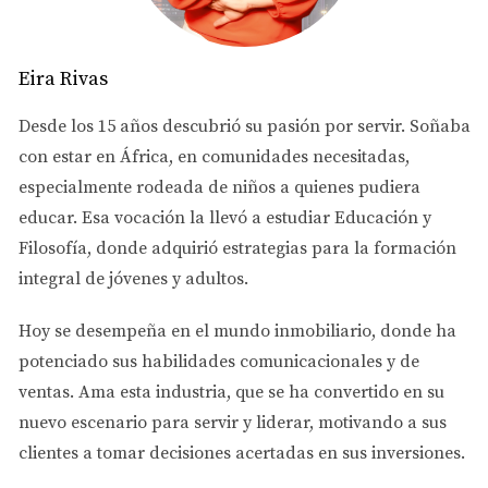
DEPÓSITO AL CANCELAR
Contingencias que permiten devolución
Eira Rivas
Inspección:
Si la inspección revela problemas
Desde los 15 años descubrió su pasión por servir. Soñaba
graves y no se acuerda solución, puedes cancelar y
recuperar el depósito.
con estar en África, en comunidades necesitadas,
Financiamiento:
Si no obtienes aprobación del
especialmente rodeada de niños a quienes pudiera
préstamo dentro del plazo, puedes cancelar sin
educar. Esa vocación la llevó a estudiar
Educación y
perder el dinero.
Filosofía
Venta de propiedad actual:
, donde adquirió estrategias para la formación
Algunos contratos
incluyen cláusulas que condicionan la compra a la
integral de jóvenes y adultos.
venta previa de tu casa.
Hoy se desempeña en el
mundo inmobiliario
, donde ha
Importancia de respetar los plazos
potenciado sus habilidades comunicacionales y de
Ejercer las contingencias dentro del plazo acordado es
ventas.
Ama esta industria
, que se ha convertido en su
vital para garantizar la devolución del depósito. Fuera
nuevo escenario para servir y liderar, motivando a sus
del plazo corres riesgo de perderlo.
clientes a tomar decisiones acertadas en sus inversiones.