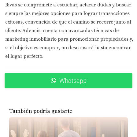
Negociación directa con vendedor
Rivas se compromete a
escuchar, aclarar dudas y buscar
A veces, aún sin contingencias válidas, se puede negociar
siempre las mejores opciones
para lograr transacciones
la devolución parcial o total del depósito con el
exitosas, convencida de que el camino se recorre junto al
vendedor antes de cancelar.
cliente. Además, cuenta con
avanzadas técnicas de
marketing inmobiliario
para promocionar propiedades y,
CASOS PRÁCTICOS REALES
si el objetivo es comprar, no descansará hasta encontrar
el lugar perfecto.
Caso 1: Devolución tras cancelación por
inspección negativa
Ana canceló después de una inspección que reveló daños
Whatsapp
importantes y recuperó su depósito gracias a una
cláusula clara en su contrato.
Caso 2: Luis cancela por financiamiento no
También podría gustarte
aprobado
Luis no logró obtener préstamo en tiempo y pudo
cancelar sin perder el depósito por cláusula financiera.