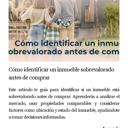
Caso 3: María negocia devolución tras cambio
personal
María canceló por razones personales y negoció con el
vendedor recuperar parte del depósito mediante
acuerdo amistoso.
"Proteger tu depósito es clave para comprar con
tranquilidad." – Eira Rivas
Cómo identificar un inmueble sobrevalorado
antes de comprar
"Confía en mi experiencia para cuidar tus
Este artículo te guía para identificar si un inmueble está
intereses." – Eira Rivas
sobrevalorado antes de comprar. Aprenderás a analizar el
mercado, usar propiedades comparables y considerar
PREGUNTAS FRECUENTES
factores como ubicación y estado del inmueble, ayudándote
a tomar decisiones informadas.
¿Puedo recuperar mi depósito si cancelo la