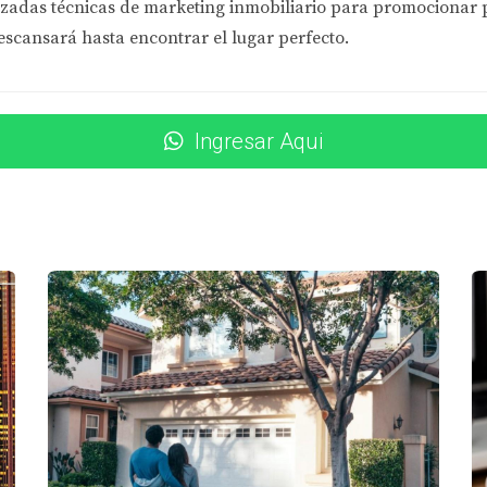
zadas técnicas de marketing inmobiliario
para promocionar pr
ctricos que no cumplen con los estándares modernos. Asegúrate
escansará hasta encontrar el lugar perfecto.
ualizaciones necesarias.
Ingresar Aqui
res casos prácticos que muestran cómo otros compradores han 
en 1965 sin realizar una inspección adecuada. Después del ci
 hubieran hecho pruebas previas a la compra, podrían haber n
a en 1970 y decidió realizar una inspección completa. Se enco
ar con el vendedor para cubrir parte del costo de eliminación