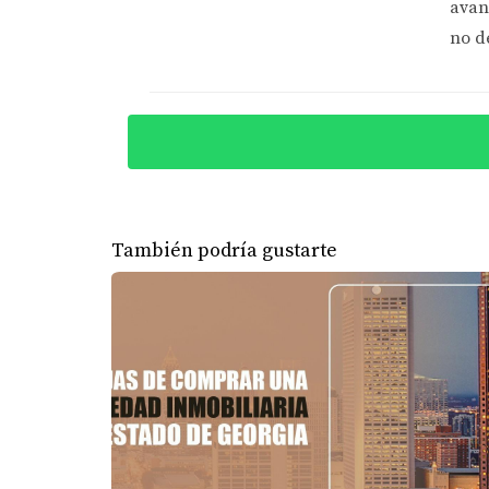
avan
Las casas antiguas pueden tener sistemas elé
no d
evaluar el sistema eléctrico y realizar las act
CASOS PRÁCTICOS
Para ilustrar mejor estos puntos, aquí hay t
Caso 1: La Familia Pérez
También podría gustarte
La familia Pérez compró una casa construida 
tuvieron que gastar miles en remediación. Si
compra por completo.
Caso 2: El Sr. Gómez y el Asbesto
El Sr. Gómez adquirió una propiedad construid
Gracias a esta evaluación previa, pudo negoci