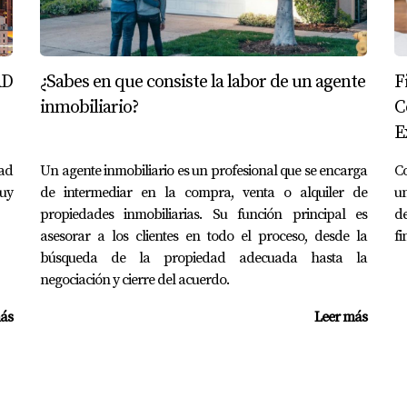
specciones Eléctricas
sin revisar el sistema eléctrico. Después de mudarse, tuviero
as malas la importancia de tener un electricista profesional 
AD
¿Sabes en que consiste la labor de un agente
F
inmobiliario?
C
E
uede ser un desafío, pero con la información adecuada y las 
ad
Un agente inmobiliario es un profesional que se encarga
Co
alizar las inspecciones pertinentes y estar atento a los riesg
uy
de intermediar en la compra, venta o alquiler de
u
on expertos como Eira Rivas para obtener asesoramiento pers
propiedades inmobiliarias. Su función principal es
d
ente paso hacia tu nueva casa o si tienes preguntas sobre prop
asesorar a los clientes en todo el proceso, desde la
fi
búsqueda de la propiedad adecuada hasta la
cto para ti.
negociación y cierre del acuerdo.
S
ás
Leer más
base de plomo en la casa?
a de plomo o realizar pruebas específicas si no tienes acceso