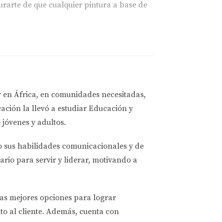
urarte de que cualquier pintura a base de
r en África, en comunidades necesitadas,
ación la llevó a estudiar
Educación y
 jóvenes y adultos.
derar al comprar una casa antigua. Esto
o sus habilidades comunicacionales y de
ario para servir y liderar, motivando a
ntra en mal estado, puede liberar fibras
las mejores opciones
para lograr
to al cliente. Además, cuenta con