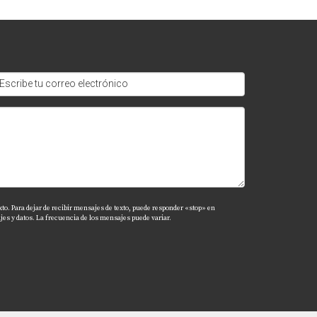
sto.
ntura contaminada; sin embargo, pueden
en representar un riesgo.
xto. Para dejar de recibir mensajes de texto, puede responder «stop» en
es y datos. La frecuencia de los mensajes puede variar.
s infestaciones de termitas. Recuerda siempre
. ¡Estoy aquí para ayudarte!