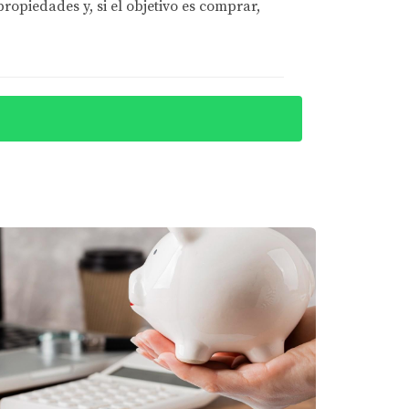
opiedades y, si el objetivo es comprar,
 de contratar un electricista calificado para
manejado situaciones similares:
erre, descubrieron pintura a base de plomo y
egociado un mejor precio o evitado la
ntró asbesto en el aislamiento del ático.
.