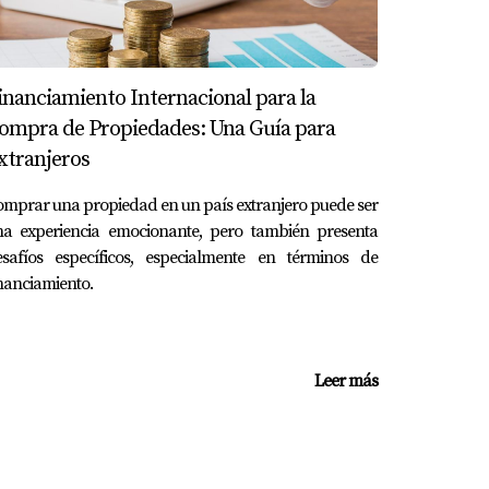
n problemas recurrentes con cortocircuitos
revisando la propiedad antes del cierre.
inanciamiento Internacional para la
ompra de Propiedades: Una Guía para
xtranjeros
precauciones necesarias, puedes protegerte a
mprar una propiedad en un país extranjero puede ser
os asociados con materiales peligrosos como el
na experiencia emocionante, pero también presenta
onalizado durante tu proceso de compra. ¡No
esafíos específicos, especialmente en términos de
iedades antiguas, ¡contáctame hoy mismo! Estoy
nanciamiento.
Leer más
 a dicha información.