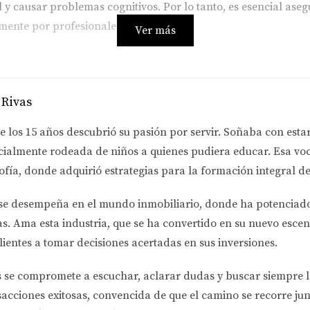
 y causar problemas cognitivos. Por lo tanto, es esencial aseg
ente por profesionales certificados.
Ver más
de plomo en la propiedad.
onibles.
 Rivas
 oferta.
e los 15 años descubrió su pasión por servir. Soñaba con esta
NDADAS
cialmente rodeada de niños a quienes pudiera educar. Esa voc
ofía
, donde adquirió estrategias para la formación integral de
 a base de plomo, hay otras inspecciones que deberías consi
temas eléctricos obsoletos y problemas estructurales.
se desempeña en el
mundo inmobiliario
, donde ha potenciad
as.
Ama esta industria
, que se ha convertido en su nuevo escen
lientes a tomar decisiones acertadas en sus inversiones.
ales de construcción hasta finales de los años 70. Si se encue
uebas para asegurar que no haya riesgos.
s se compromete a
escuchar, aclarar dudas y buscar siempre 
sacciones exitosas, convencida de que el camino se recorre jun