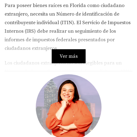
Para poseer bienes raíces en Florida como ciudadano
extranjero, necesita un Número de identificación de
contribuyente individual
(ITIN)
. El Servicio de Impuestos
Internos
(IRS)
debe realizar un seguimiento de los
informes de impuestos federales presentados por
ciudadanos extranjeros.
Ver más
Los ciudadanos extranjeros no son elegibles para un
Número de Seguro Social
(SSN)
y deben solicitar un
ITIN
del
IRS
. sistema fiscal estadounidense Sin el
asesoramiento jurídico adecuado, puede resultar muy
complicado de entender.
El incumplimiento de las normas pertinentes puede dar
lugar a responsabilidad legal y fiscal. Para evitar
situaciones innecesarias como esta, lo mejor es trabajar