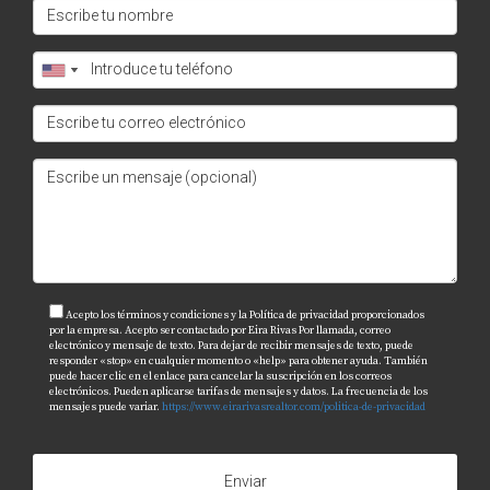
Acepto los términos y condiciones y la Política de privacidad proporcionados
por la empresa. Acepto ser contactado por Eira Rivas Por llamada, correo
electrónico y mensaje de texto. Para dejar de recibir mensajes de texto, puede
responder «stop» en cualquier momento o «help» para obtener ayuda. También
puede hacer clic en el enlace para cancelar la suscripción en los correos
electrónicos. Pueden aplicarse tarifas de mensajes y datos. La frecuencia de los
mensajes puede variar.
https://www.eirarivasrealtor.com/politica-de-privacidad
Enviar