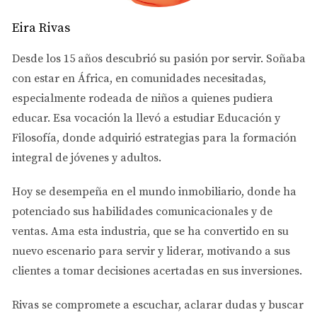
con un abogado para garantizar que todo el proceso se
desarrolle sin problemas.
Eira Rivas
Invertir en bienes raíces en Florida como extranjero:
Desde los 15 años descubrió su pasión por servir. Soñaba
con estar en África, en comunidades necesitadas,
¿Realmente necesito estar en los EE. UU.?
especialmente rodeada de niños a quienes pudiera
educar. Esa vocación la llevó a estudiar
Educación y
Otro factor importante al invertir en bienes raíces en el
Filosofía
, donde adquirió estrategias para la formación
extranjero es la posibilidad de que los inversionistas
integral de jóvenes y adultos.
viajen a Florida para manejar la transacción
directamente. o permanecer en el extranjero mientras
Hoy se desempeña en el
mundo inmobiliario
, donde ha
contrata a un abogado para que lo represente.
potenciado sus habilidades comunicacionales y de
ventas.
Ama esta industria
, que se ha convertido en su
Los inversores que no planean residir físicamente en los
nuevo escenario para servir y liderar, motivando a sus
Estados Unidos pueden utilizar un poder notarial
(POA)
clientes a tomar decisiones acertadas en sus inversiones.
para autorizar a un abogado de bienes raíces a actuar en
su nombre.
Rivas se compromete a
escuchar, aclarar dudas y buscar