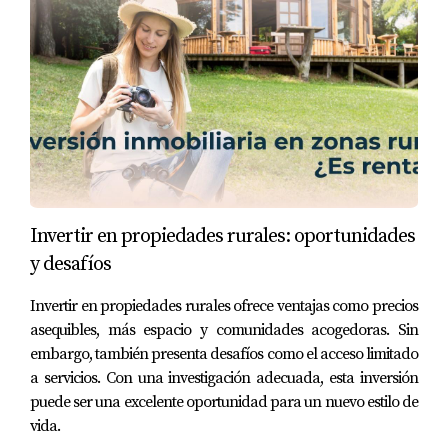
más.
Como puede ver fácilmente, la excusa de intentar
"ahorrar" en honorarios legales y llegar a fin de mes con
una inversión inmobiliaria en el extranjero en Florida
puede conducir a una experiencia desastrosa.
Inversiones inmobiliarias extranjeras en Florida:
Obtenga asesoramiento legal experto de inmediato.
Invertir en propiedades rurales: oportunidades
y desafíos
No pierdas el tiempo con la incertidumbre.
Invertir en propiedades rurales ofrece ventajas como precios
Contáctame Para encontrar la mejor estrategia de
asequibles, más espacio y comunidades acogedoras. Sin
inversión para ti,
embargo, también presenta desafíos como el acceso limitado
Eira rivas Realtor
a servicios. Con una investigación adecuada, esta inversión
puede ser una excelente oportunidad para un nuevo estilo de
vida.