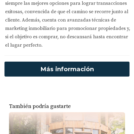
siempre las mejores opciones
para lograr transacciones
Se debe priorizar el proceso de negociación ya que
exitosas, convencida de que el camino se recorre junto al
define los términos del acuerdo. Una vez que se definen
cliente. Además, cuenta con
avanzadas técnicas de
los términos clave del contrato, las partes que deseen
marketing inmobiliario
para promocionar propiedades y,
comprar bienes raíces en Florida pueden realizar la
si el objetivo es comprar, no descansará hasta encontrar
debida diligencia.
el lugar perfecto.
Un vendedor de bienes inmuebles debe revelar cierta
información que puede afectar el valor de la propiedad.
Más información
Por otro lado, los compradores deben evaluar
cuidadosamente todos los aspectos de la propiedad para
determinar si la transacción es adecuada para ellos.
Completar una transacción requiere procesar múltiples
También podría gustarte
documentos con gran atención al detalle. La lista de
documentos de cierre incluye títulos de propiedad,
declaraciones de ambas partes, declaraciones juradas y