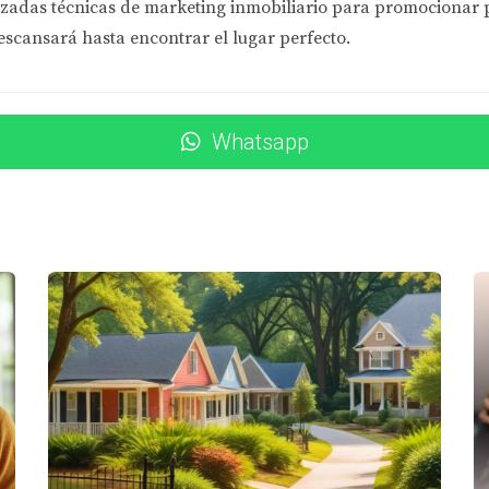
zadas técnicas de marketing inmobiliario
para promocionar pr
escansará hasta encontrar el lugar perfecto.
gar familiar
Whatsapp
lugar donde sus hijos pudieran crecer felices y seguros. Desp
s escuelas y parques cercanos. Gracias a Eira Rivas, encon
des mensuales para los niños. Esta conexión ha hecho que se s
o de vida activo
n un estilo de vida activo. Buscaban una comunidad con acces
s hasta que encontraron su hogar ideal cerca de un parque con
, sino también del estilo de vida saludable que siempre quisi
turaleza
a y necesitaba un entorno tranquilo para concentrarse. Al tra