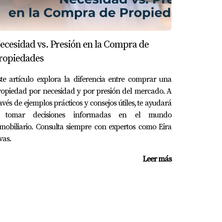
bano. Este equilibrio le ha permitido
ecesidad vs. Presión en la Compra de
ropiedades
e pero complejo. Desde considerar la
te artículo explora la diferencia entre comprar una
opiedad por necesidad y por presión del mercado. A
entas feliz y realizado. Con la ayuda experta
avés de ejemplos prácticos y consejos útiles, te ayudará
rsonalizada durante todo el proceso. No dudes
 tomar decisiones informadas en el mundo
mobiliario. Consulta siempre con expertos como Eira
vas.
Leer más
as.