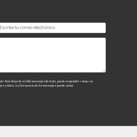
 un agente inmobiliario puede acelerar el
a viviendo allí.
informado sobre las tendencias actuales.
xto. Para dejar de recibir mensajes de texto, puede responder «stop» en
la mejor opción según tus necesidades
es y datos. La frecuencia de los mensajes puede variar.