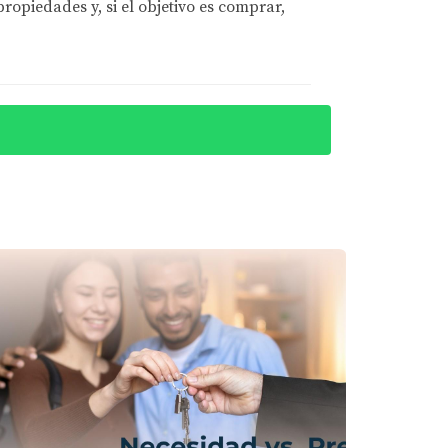
opiedades y, si el objetivo es comprar,
ués de investigar varias comunidades,
traron una hermosa casa en una comunidad
ientan parte integral del vecindario desde el
o a instalaciones deportivas y senderos para
 senderos para bicicletas y un gimnasio
eron.
bajar con Eira Rivas, encontró una