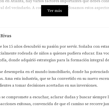
 en Atlanta, hay varios factores importantes que debes consi
l del vecindario. A continuación, desglosamos estos aspectos
Ver más
 entre tu hogar potencial y tu lugar de trabajo para evitar la
la disponibilidad de opciones de transporte público si prefier
 Rivas
planeas tenerlos, verifica la calidad de las escuelas cercanas.
e estén cerca de supermercados, hospitales y otros servicios e
e los 15 años descubrió su pasión por servir. Soñaba con esta
cialmente rodeada de niños a quienes pudiera educar. Esa voc
ofía
, donde adquirió estrategias para la formación integral de
es ofrecen instalaciones recreativas que pueden mejorar tu c
ural puede ser fundamental para el bienestar emocional.
nidades organizan eventos sociales que fomentan la interacci
se desempeña en el
mundo inmobiliario
, donde ha potenciad
as.
Ama esta industria
, que se ha convertido en su nuevo escen
lientes a tomar decisiones acertadas en sus inversiones.
gnificativamente en tu experiencia diaria. Pregúntate:
s se compromete a
escuchar, aclarar dudas y buscar siempre 
sacciones exitosas, convencida de que el camino se recorre jun
as, jóvenes profesionales, jubilados)