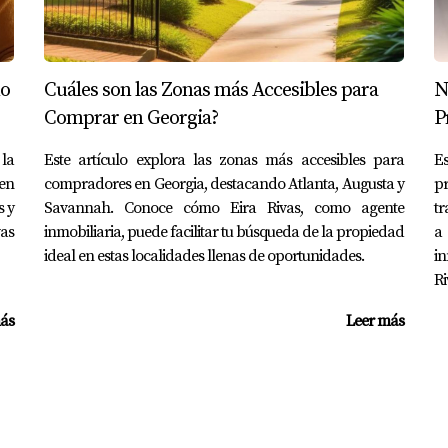
disfrutar del aire libre sin alejarse demasiado del centro ur
rsonal sin estrés.
no
Cuáles son las Zonas más Accesibles para
N
Comprar en Georgia?
P
la
ión en Atlanta según tu estilo de vida es un viaje emocionant
Este artículo explora las zonas más accesibles para
Es
 en
compradores en Georgia, destacando Atlanta, Augusta y
pr
onibles, cada decisión cuenta para crear un hogar donde te si
s y
Savannah. Conoce cómo Eira Rivas, como agente
tr
 Georgia, puedes estar seguro de que recibirás orientación pe
vas
inmobiliaria, puede facilitar tu búsqueda de la propiedad
a
 ¡contáctame hoy mismo!
ideal en estas localidades llenas de oportunidades.
in
Ri
S
ás
Leer más
 una comunidad en Atlanta?
rsonales como ubicación, tipo de vivienda y amenidades desead
asa adecuada?