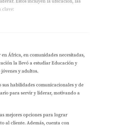
derar. Estos incluyen la ubicación, las
 clave:
rgos desplazamientos.
es no conducir.
senciales.
r en África, en comunidades necesitadas,
ación la llevó a estudiar
Educación y
 jóvenes y adultos.
alidad de vida.
ón entre vecinos.
o sus habilidades comunicacionales y de
ario para servir y liderar, motivando a
las mejores opciones
para lograr
to al cliente. Además, cuenta con