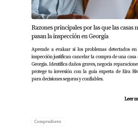
comunidad rodeada de naturaleza donde podía 
disfrutar tanto del trabajo como del tiempo pe
Razones principales por las que las casas 
CONCLUSIÓN
pasan la inspección en Georgia
Aprende a evaluar si los problemas detectados en 
Elegir la mejor comunidad de nueva construcc
inspección justifican cancelar la compra de una casa
ubicación hasta evaluar las comodidades disp
Georgia. Identifica daños graves, negocia reparacione
de Eira Rivas como tu agente inmobiliaria en
protege tu inversión con la guía experta de Eira Ri
en dar el primer paso hacia tu nuevo hogar;
para decisiones seguras y confiables.
PREGUNTAS FRECUENTE
Leer m
¿Cuál es el primer paso para elegir
El primer paso es definir tus prioridades pe
Compradores
¿Cuánto tiempo toma encontrar la c