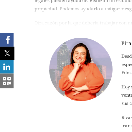
legales pueden ayudarle. Realizan un estudi
propiedad. Podemos ayudarlo a mitigar riesg
Otra razón por la que debería trabajar con u
agente también debería poder guiarlo hacia e
que desea. A continuación se presentan algu
Eira
Desd
espe
Esto es especialmente importante si compra en
Filos
consulta fiscal con un asesor fiscal inmobilia
Hoy 
Espero que siga el consejo número 5 y contrat
vent
evaluación honesta del estado de la plomería,
sus c
recomendamos que obtenga Esto es especialmen
Necesitas educarte. Concierte una consulta fi
Riva
tran