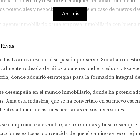
o de la propiedad y descubren cualquier reclamación o deuda 
os potenciales y negociar en su nombre en caso de nuevos des
Ver más
n agente inmobiliario o una empresa inmobiliaria con buena r
l mejor banco para usted y asesorarlo sobre el mejor curso d
nas consideraciones que debe considerar con la ayuda de su c
 Rivas
e los 15 años descubrió su pasión por servir. Soñaba con esta
cialmente rodeada de niños a quienes pudiera educar. Esa voc
 un país que tiene normas y estructuras fiscales diferentes a 
ofía
, donde adquirió estrategias para la formación integral de
rio de confianza.
se desempeña en el
mundo inmobiliario
, donde ha potenciad
e a un inspector o arquitecto certificado para evaluar la estru
as.
Ama esta industria
, que se ha convertido en su nuevo escen
 el cableado, los accesorios, etc. Afecta el costo y el cronog
lientes a tomar decisiones acertadas en sus inversiones.
te importante si compra en un país que tiene normas y estruc
scal con un asesor fiscal inmobiliario de confianza.
s se compromete a
escuchar, aclarar dudas y buscar siempre 
sacciones exitosas, convencida de que el camino se recorre jun