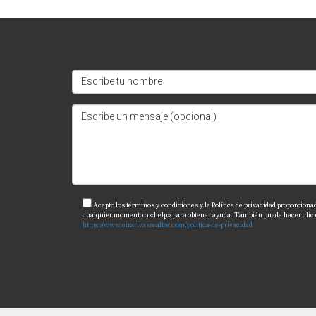
Acepto los términos y condiciones y la Política de privacidad proporciona
cualquier momento o «help» para obtener ayuda. También puede hacer clic en 
https://www.eirarivasrealtor.com/politica-de-privacidad