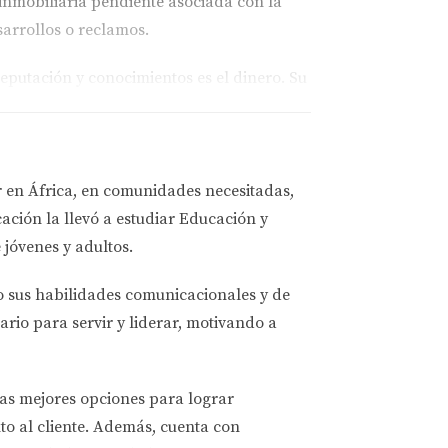
inmobiliaria pendiente asociada con la
arrollos o reclamos.
eputación y conocimientos es el dinero. Su
e acción a seguir al comprar la propiedad
orredor o banco.
r en África, en comunidades necesitadas,
ación la llevó a estudiar
Educación y
las suyas. Necesitas educarte. Concierte una
 jóvenes y adultos.
o sus habilidades comunicacionales y de
ctura potencial de su hogar, incluida una
ario para servir y liderar, motivando a
rama de renovaciones del hogar. Le
turas fiscales diferentes a las suyas.
las mejores opciones
para lograr
to al cliente. Además, cuenta con