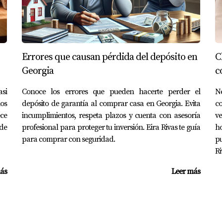
Errores que causan pérdida del depósito en
C
Georgia
c
asi
Conoce los errores que pueden hacerte perder el
N
ios
depósito de garantía al comprar casa en Georgia. Evita
co
ece
incumplimientos, respeta plazos y cuenta con asesoría
ve
 de
profesional para proteger tu inversión. Eira Rivas te guía
ho
para comprar con seguridad.
pu
Ri
ás
Leer más