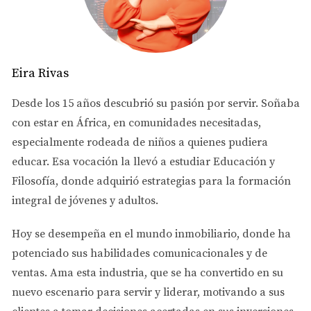
declaraciones de impuestos, el P&L puede ofrecer una
imagen completa de tu situación financiera.
¿Qué Otros Documentos Se Necesitan?
Eira Rivas
Para comprar una casa, los documentos más importantes
Desde los 15 años descubrió su pasión por servir. Soñaba
son:
con estar en África, en comunidades necesitadas,
- Declaraciones de Impuestos:
Muestran tu ingreso total
especialmente rodeada de niños a quienes pudiera
y pueden ayudar a los prestamistas a evaluar tu
educar. Esa vocación la llevó a estudiar
Educación y
capacidad para pagar una hipoteca.
Filosofía
, donde adquirió estrategias para la formación
- Historial Crediticio:
Indica tu historial de pagos y nivel
integral de jóvenes y adultos.
de endeudamiento.
Hoy se desempeña en el
mundo inmobiliario
, donde ha
- Prueba de Ingresos:
Incluye recibos de sueldo,
potenciado sus habilidades comunicacionales y de
estados de cuenta bancarios y, si eres empresario, tu
ventas.
Ama esta industria
, que se ha convertido en su
P&L.
nuevo escenario para servir y liderar, motivando a sus
Aunque el estado de pérdidas y ganancias no se usa