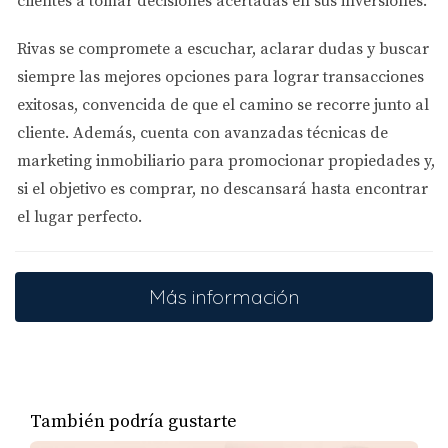
clientes a tomar decisiones acertadas en sus inversiones.
directamente para comprar una casa, es una herramienta
Rivas se compromete a
escuchar, aclarar dudas y buscar
útil si eres propietario de un negocio. Puede ayudar a
siempre las mejores opciones
para lograr transacciones
demostrar tu capacidad financiera a los prestamistas. Sin
exitosas, convencida de que el camino se recorre junto al
embargo, para la compra de una vivienda, también
cliente. Además, cuenta con
avanzadas técnicas de
necesitarás otros documentos que proporcionen una
marketing inmobiliario
para promocionar propiedades y,
visión completa de tu situación económica.
si el objetivo es comprar, no descansará hasta encontrar
el lugar perfecto.
Más información
También podría gustarte