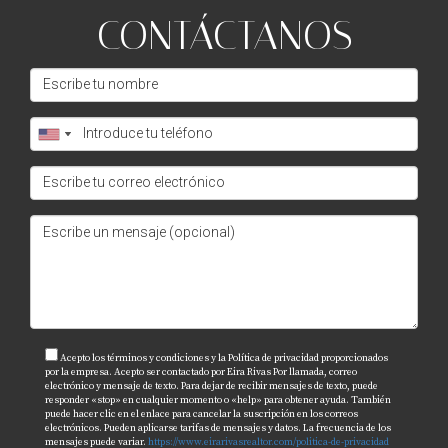
CONTÁCTANOS
Acepto los términos y condiciones y la Política de privacidad proporcionados
por la empresa. Acepto ser contactado por Eira Rivas Por llamada, correo
electrónico y mensaje de texto. Para dejar de recibir mensajes de texto, puede
responder «stop» en cualquier momento o «help» para obtener ayuda. También
puede hacer clic en el enlace para cancelar la suscripción en los correos
electrónicos. Pueden aplicarse tarifas de mensajes y datos. La frecuencia de los
mensajes puede variar.
https://www.eirarivasrealtor.com/politica-de-privacidad