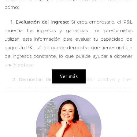
cómo:
1. Evaluación del Ingreso:
Si eres empresario, el P&L
muestra tus ingresos y ganancias. Los prestamistas
utilizan esta información para evaluar tu capacidad de
pago. Un P&L sólido puede demostrar que tienes un flujo
de ingresos constante, lo que puede ayudar a obtener
una hipoteca.
Ver más
2. Demostrar Rentabilidad:
Un P&L positivo y bien
estructurado puede demostrar a los prestamistas que tu
negocio es rentable y que puedes mantener tus pagos
hipotecarios.
3. Complementar la Información Financiera:
Junto con
otros documentos como tu historial crediticio y