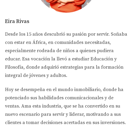
Atlanta, la capital del estado, es un imán para muchos
latinos debido a su diversidad cultural y oportunidades
Eira Rivas
económicas. La ciudad ofrece una mezcla vibrante de
historia, arte y gastronomía que atrae a familias jóvenes y
Desde los 15 años descubrió su pasión por servir. Soñaba
profesionales. Un caso notable es el de la familia López,
con estar en África, en comunidades necesitadas,
quienes se mudaron a Atlanta buscando mejores
especialmente rodeada de niños a quienes pudiera
oportunidades laborales y encontraron un hogar
educar. Esa vocación la llevó a estudiar
Educación y
perfecto en el barrio de East Atlanta Village. Aquí, no
Filosofía
, donde adquirió estrategias para la formación
solo pudieron disfrutar de una casa asequible, sino
integral de jóvenes y adultos.
también de una comunidad activa donde se celebran
Hoy se desempeña en el
mundo inmobiliario
, donde ha
festivales latinos y eventos culturales.
potenciado sus habilidades comunicacionales y de
2. Norcross
ventas.
Ama esta industria
, que se ha convertido en su
Norcross se ha convertido en un lugar muy atractivo
nuevo escenario para servir y liderar, motivando a sus
para las familias latinas que buscan un ambiente
clientes a tomar decisiones acertadas en sus inversiones.
tranquilo pero accesible a la ciudad. Este suburbio ofrece