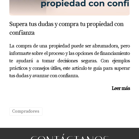
diversidad.
CONCLUSIÓN
Supera tus dudas y compra tu propiedad con
confianza
Georgia se está convirtiendo rápidamente en un hogar
para muchas familias latinas que buscan mejorar su
La compra de una propiedad puede ser abrumadora, pero
calidad de vida mientras mantienen sus tradiciones
informarte sobre el proceso y las opciones de financiamiento
culturales vivas. Los lugares mencionados ofrecen no
te ayudará a tomar decisiones seguras. Con ejemplos
prácticos y consejos útiles, este artículo te guía para superar
solo casas asequibles sino también comunidades
tus dudas y avanzar con confianza.
vibrantes donde cada familia puede encontrar su lugar
especial. Si estás considerando mudarte o invertir en
Leer más
propiedades dentro del estado, estos siete lugares son sin
duda opciones valiosas a tener en cuenta. Si deseas
Compradores
obtener más información sobre cómo comprar tu casa
ideal o si necesitas asesoramiento personalizado sobre el
mercado inmobiliario en Georgia, no dudes en contactar
a Eira Rivas hoy mismo. Ella está lista para ayudarte a