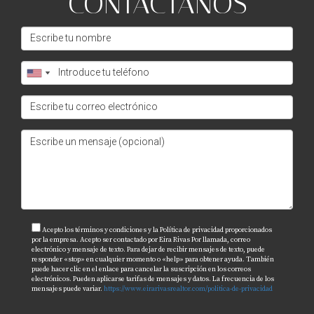
CONTÁCTANOS
encontrar ese hogar perfecto donde puedas construir
recuerdos inolvidables con tu familia.
PREGUNTAS FRECUENTES
¿Cuáles son los beneficios de comprar una
casa en Georgia para latinos?
Comprar una casa en Georgia ofrece acceso a
comunidades diversas, oportunidades laborales
significativas y una rica cultura que celebra las
tradiciones latinas.
Acepto los términos y condiciones y la Política de privacidad proporcionados
¿Qué áreas tienen las mejores escuelas para
por la empresa. Acepto ser contactado por Eira Rivas Por llamada, correo
electrónico y mensaje de texto. Para dejar de recibir mensajes de texto, puede
familias latinas?
responder «stop» en cualquier momento o «help» para obtener ayuda. También
puede hacer clic en el enlace para cancelar la suscripción en los correos
Áreas como Norcross y Suwanee son conocidas por sus
electrónicos. Pueden aplicarse tarifas de mensajes y datos. La frecuencia de los
mensajes puede variar.
https://www.eirarivasrealtor.com/politica-de-privacidad
excelentes escuelas públicas y programas educativos que