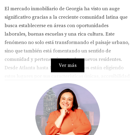
El mercado inmobiliario de Georgia ha visto un auge
significativo gracias a la creciente comunidad latina que
busca establecerse en áreas con oportunidades
laborales, buenas escuelas y una rica cultura. Este
fenómeno no solo está transformando el paisaje urbano,
sino que también está fomentando un sentido de
comunidad y pertenencia entre los nuevos residentes.
Ver más
Desde Atlanta hasta Duluth, los latinos están eligiendo
estos lugares por sus características únicas, accesibilidad
y calidad de vida. Vamos a sumergirnos en los siete
lugares más populares donde los latinos están
comprando casas en Georgia en 2025.
TOP 7 LUGARES EN GEORGIA
1. Atlanta