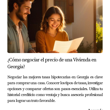
La experiencia positiva que han tenido les ha permitido
conectarse con otros latinos y formar amistades
duraderas.
4. Suwanee
Suwanee es conocida por sus hermosos parques y su
enfoque en la vida familiar, lo que la convierte en un
destino popular para las familias latinas que buscan
estabilidad y seguridad. La familia Ramírez eligió
¿Cómo negociar el precio de una Vivienda en
Suwanee por su ambiente tranquilo y las excelentes
Georgia?
opciones educativas disponibles para sus hijos. Ellos han
Negociar las mejores tasas hipotecarias en Georgia es clave
disfrutado de participar en eventos comunitarios que
para comprar una casa. Conocer los tipos de tasas, investigar
celebran la diversidad cultural, lo que les ha permitido
opciones y comparar ofertas son pasos esenciales. Utiliza tu
integrarse rápidamente.
historial crediticio como ventaja y busca asesoría profesional
para lograr un trato favorable.
5. Duluth