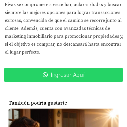
Rivas se compromete a
escuchar, aclarar dudas y buscar
excelentes escuelas y parques familiares, lo que lo
siempre las mejores opciones
para lograr transacciones
convierte en un lugar ideal para criar hijos. La familia
exitosas, convencida de que el camino se recorre junto al
Martínez decidió mudarse a Norcross después de
cliente. Además, cuenta con
avanzadas técnicas de
investigar sobre sus escuelas altamente calificadas y la
marketing inmobiliario
para promocionar propiedades y,
cercanía a Atlanta. Ellos destacan cómo la comunidad
si el objetivo es comprar, no descansará hasta encontrar
latina ha crecido en esta área, creando un entorno
el lugar perfecto.
acogedor donde se sienten como en casa.
3. Lawrenceville
Ingresar Aquí
Lawrenceville es otra joya del condado de Gwinnett que
ha visto un aumento significativo en la compra de
viviendas por parte de latinos. Con su mezcla de cultura
y naturaleza, esta ciudad ofrece una calidad de vida
También podría gustarte
excepcional. La familia García encontró su hogar ideal
aquí gracias a las numerosas actividades al aire libre y la
comunidad amigable que promueve la inclusión cultural.