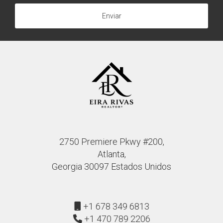
benefician a los estudiantes.
Enviar
¿Es fácil encontrar servicios bilingües en
Georgia?
Sí, muchas comunidades tienen servicios bilingües
disponibles, incluyendo escuelas, clínicas médicas y
organizaciones comunitarias que apoyan a los residentes
latinos.
¿Cómo puedo financiar mi primera casa en
Georgia?
2750 Premiere Pkwy #200,
Existen diversas opciones de financiamiento disponibles
Atlanta,
para compradores primerizos, incluyendo programas
Georgia 30097 Estados Unidos
específicos para familias latinas; es recomendable
consultar con un agente inmobiliario especializado como
Eira Rivas.
+1 678 349 6813
+1 470 789 2206