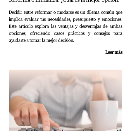
Reforma o mudanza: ¿Cuál es la mejor opción?
una propiedad por $400,000 e incurrió en
$5,000 en gastos de cierre. Al trabajar con un
Decidir entre reformar o mudarse es un dilema común que
contador experimentado, pudieron identificar
implica evaluar tus necesidades, presupuesto y emociones.
qué gastos eran deducibles y optimizaron su
Este artículo explora las ventajas y desventajas de ambas
declaración fiscal para maximizar sus
opciones, ofreciendo casos prácticos y consejos para
beneficios.
ayudarte a tomar la mejor decisión.
Estos ejemplos muestran cómo las deducciones
fiscales pueden transformar la experiencia
Leer más
financiera al adquirir una vivienda.
CONCLUSIÓN
Comprar tu primera casa es un paso monumental
que viene acompañado de muchas decisiones
financieras importantes. Conocer las deducciones
fiscales disponibles no solo te ayuda a planificar
mejor tu presupuesto sino que también puede