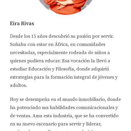
inmobiliario como Eira Rivas puede facilitarte este
proceso y asegurarte de que aproveches al máximo
cada oportunidad
Eira Rivas
DEDUCCIONES FISCALES
Desde los 15 años descubrió su pasión por servir.
PARA COMPRADORES DE
Soñaba con estar en África, en comunidades
necesitadas, especialmente rodeada de niños a
VIVIENDA
quienes pudiera educar. Esa vocación la llevó a
estudiar
Educación y Filosofía
, donde adquirió
Intereses Hipotecarios
estrategias para la formación integral de jóvenes y
Una de las deducciones fiscales más significativas
adultos.
para los compradores de vivienda son los intereses
hipotecarios. Si financias tu casa mediante una
Hoy se desempeña en el
mundo inmobiliario
, donde
hipoteca, puedes deducir los intereses pagados en tu
ha potenciado sus habilidades comunicacionales y
declaración de impuestos. Esto es especialmente
de ventas.
Ama esta industria
, que se ha convertido
beneficioso durante los primeros años del préstamo,
en su nuevo escenario para servir y liderar,