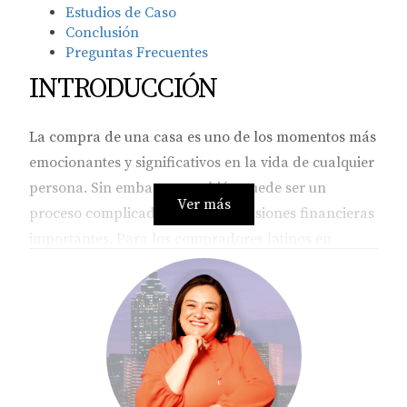
Estudios de Caso
Conclusión
Preguntas Frecuentes
INTRODUCCIÓN
La compra de una casa es uno de los momentos más
emocionantes y significativos en la vida de cualquier
persona. Sin embargo, también puede ser un
Ver más
proceso complicado, lleno de decisiones financieras
importantes. Para los compradores latinos en
Georgia, entender las deducciones fiscales
disponibles puede ser la clave para hacer que este
sueño se convierta en realidad sin comprometer tus
finanzas. En este artículo, desglosaremos las
deducciones fiscales más relevantes y cómo pueden
beneficiarte. Recuerda que contar con un agente