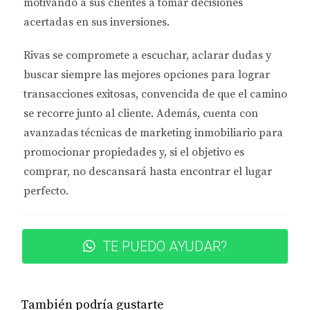
cuando la mayor parte del pago mensual se destina
motivando a sus clientes a tomar decisiones
a intereses. Por ejemplo, si compras una casa por
acertadas en sus inversiones.
$300,000 con una tasa de interés del 4%, podrías
Rivas se compromete a
escuchar, aclarar dudas y
pagar alrededor de $12,000 en intereses durante el
buscar siempre las mejores opciones
para lograr
primer año. Esta cantidad puede ser deducida, lo
transacciones exitosas, convencida de que el camino
que reduce tu ingreso imponible y te ahorra dinero
se recorre junto al cliente. Además, cuenta con
en impuestos.
avanzadas técnicas de marketing inmobiliario
para
Impuestos a la Propiedad
promocionar propiedades y, si el objetivo es
comprar, no descansará hasta encontrar el lugar
Los impuestos a la propiedad son otra deducción
perfecto.
importante. En Georgia, los propietarios deben
pagar impuestos anuales sobre su propiedad, y estos
impuestos también son deducibles. Por lo general, el
TE PUEDO AYUDAR?
monto varía según el condado y el valor tasado de
la propiedad. Imagina que tienes una propiedad
valorada en $250,000 y pagas $3,000 anuales en
También podría gustarte
impuestos a la propiedad; esta cantidad puede ser