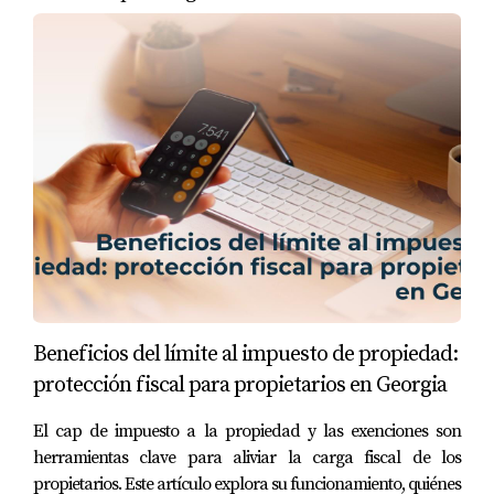
restada de tus ingresos imponibles, lo cual es un
alivio significativo.
Gastos de Cierre
Los gastos de cierre son otros costos asociados con
la compra de una vivienda que pueden ser
deducibles. Estos gastos incluyen tarifas legales,
costos de inspección y otros cargos necesarios para
completar la transacción. Aunque no todos los
gastos son deducibles, algunos sí lo son, así que es
importante revisar cada uno con un profesional
Beneficios del límite al impuesto de propiedad:
fiscal. Esto puede ayudarte a reducir el costo total de
protección fiscal para propietarios en Georgia
adquisición.
El cap de impuesto a la propiedad y las exenciones son
ESTUDIOS DE CASO
herramientas clave para aliviar la carga fiscal de los
propietarios. Este artículo explora su funcionamiento, quiénes