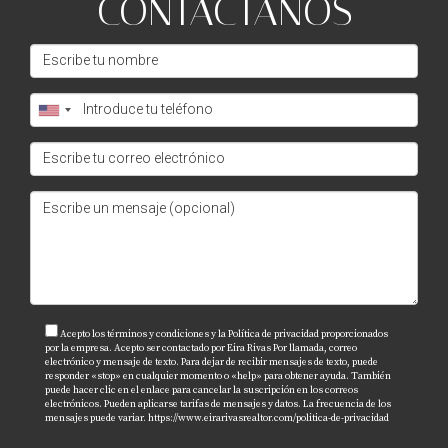
CONTÁCTANOS
¿Puedo deducir todos mis gastos
relacionados con la compra?
No todos los gastos son deducibles; es importante
consultar con un profesional fiscal para identificar
cuáles aplican.
¿Cómo puedo maximizar mis beneficios
fiscales al comprar una casa?
Trabajar con un contador o asesor fiscal puede
ayudarte a identificar todas las oportunidades
disponibles para maximizar tus deducciones.
Acepto los términos y condiciones y la Política de privacidad proporcionados
por la empresa. Acepto ser contactado por Eira Rivas Por llamada, correo
¿Qué documentos necesito para reclamar
electrónico y mensaje de texto. Para dejar de recibir mensajes de texto, puede
mis deducciones?
responder «stop» en cualquier momento o «help» para obtener ayuda. También
puede hacer clic en el enlace para cancelar la suscripción en los correos
electrónicos. Pueden aplicarse tarifas de mensajes y datos. La frecuencia de los
Necesitarás documentos como formularios W-2,
mensajes puede variar.
https://www.eirarivasrealtor.com/politica-de-privacidad
recibos de pagos hipotecarios e información sobre