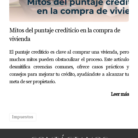
facilitarte el camino hacia la propiedad soñada.
Recuerda que contar con un agente inmobiliario en
Georgia como Eira Rivas no solo te proporciona
apoyo durante el proceso de compra sino también
Mitos del puntaje crediticio en la compra de
asesoramiento experto sobre cómo maximizar tus
vivienda
beneficios fiscales. No dudes en darme un mensaje
El puntaje crediticio es clave al comprar una vivienda, pero
si tienes preguntas o necesitas orientación
muchos mitos pueden obstaculizar el proceso. Este artículo
personalizada sobre cómo navegar este
desmitifica creencias comunes, ofrece casos prácticos y
emocionante viaje hacia la compra de tu hogar.
consejos para mejorar tu crédito, ayudándote a alcanzar tu
meta de ser propietario.
PREGUNTAS FRECUENTES
Leer más
¿Cuáles son las principales deducciones
fiscales para compradores primerizos?
Impuestos
Las principales deducciones incluyen los intereses
hipotecarios, impuestos a la propiedad y ciertos
gastos relacionados con el cierre.