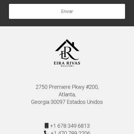
impuestos a la propiedad.
Enviar
¿Eira Rivas puede ayudarme con mi
compra?
Sí, Eira Rivas está aquí para guiarte a través del
proceso y asegurarse de que aproveches todas las
oportunidades disponibles. Recuerda que estoy aquí
para ayudarte en cada paso del camino hacia tu
nueva casa. ¡No dudes en contactarme!
2750 Premiere Pkwy #200,
Atlanta,
Georgia 30097 Estados Unidos
+1 678 349 6813
+1 470 789 2206