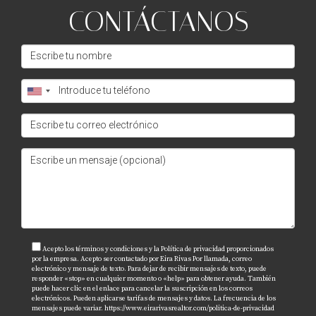
CONTÁCTANOS
consultar con expertos locales como Eira Rivas para
guiarte durante todo el proceso de compra; ellos
pueden ofrecerte información valiosa que te
ayudará a tomar decisiones informadas y acertadas.
¿Listo para dar el siguiente paso?
¡No esperes más! Contacta hoy mismo a Eira Rivas
para comenzar tu viaje hacia la compra de tu nueva
casa.
PREGUNTAS FRECUENTES
¿Es complicado comprar una casa siendo
Acepto los términos y condiciones y la Política de privacidad proporcionados
extranjero?
por la empresa. Acepto ser contactado por Eira Rivas Por llamada, correo
electrónico y mensaje de texto. Para dejar de recibir mensajes de texto, puede
responder «stop» en cualquier momento o «help» para obtener ayuda. También
Comprar una casa como extranjero puede parecer
puede hacer clic en el enlace para cancelar la suscripción en los correos
electrónicos. Pueden aplicarse tarifas de mensajes y datos. La frecuencia de los
complicado debido a las regulaciones locales e
mensajes puede variar.
https://www.eirarivasrealtor.com/politica-de-privacidad