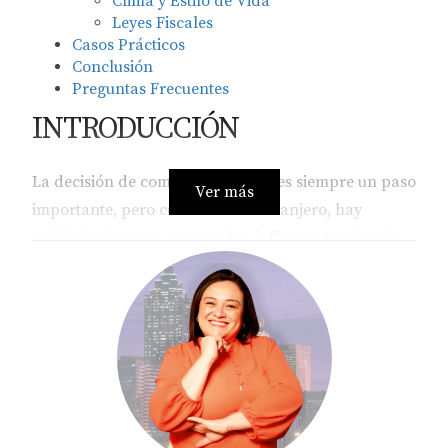
Clima y Estilo de Vida
Leyes Fiscales
Casos Prácticos
Conclusión
Preguntas Frecuentes
INTRODUCCIÓN
La decisión de comprar una casa es siempre un paso
Ver más
importante, pero cuando eres extranjero, hay
múltiples factores que pueden influir en tu elección
del lugar ideal. Georgia y Florida son dos estados
que han atraído a numerosos compradores
internacionales debido a su clima cálido, su cultura
vibrante y sus diversas oportunidades de inversión.
Sin embargo, cada uno tiene características únicas
que pueden hacer que uno sea más atractivo que el
otro según tus necesidades específicas. En este