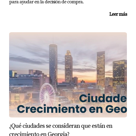
para ayudar en la decisión de compra.
relativamente bajos en comparación con otros
estados. Además, hay incentivos fiscales para
Leer más
nuevos residentes y propietarios de vivienda. En
Florida, no hay impuesto estatal sobre la renta, lo
cual es un gran atractivo para muchos
compradores. Sin embargo, los impuestos sobre la
propiedad pueden ser más altos dependiendo del
condado donde decidas comprar. Es importante
consultar con un asesor fiscal o un agente
inmobiliario local como Eira Rivas para entender
mejor cómo estas leyes pueden afectar tu inversión.
CASOS PRÁCTICOS
Para ayudarte a visualizar mejor las diferencias
¿Qué ciudades se consideran que están en
entre Georgia y Florida al momento de comprar una
crecimiento en Georgia?