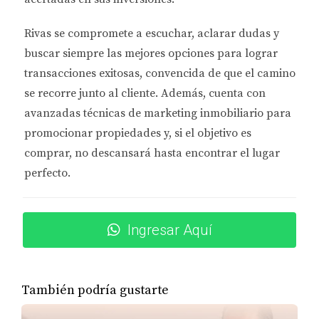
Atlanta puedes encontrar casas con tres dormitorios
Rivas se compromete a
escuchar, aclarar dudas y
por menos de $300,000. Por otro lado, Florida tiene
buscar siempre las mejores opciones
para lograr
un costo de vida más elevado, especialmente en
transacciones exitosas, convencida de que el camino
ciudades costeras como Miami o Tampa. Aunque
se recorre junto al cliente. Además, cuenta con
hay opciones más económicas en áreas interiores o
avanzadas técnicas de marketing inmobiliario
para
menos turísticas, la demanda por propiedades
promocionar propiedades y, si el objetivo es
frente al mar hace que los precios sean más altos.
comprar, no descansará hasta encontrar el lugar
Sin embargo, muchos compradores están dispuestos
perfecto.
a pagar este precio por el estilo de vida playero y las
actividades recreativas que ofrece Florida.
Clima y Estilo de Vida
Ingresar Aquí
El clima es otro factor crucial a considerar. Georgia
tiene un clima subtropical húmedo con veranos
También podría gustarte
calurosos e inviernos suaves. Esto significa que
disfrutarás de una amplia variedad de actividades al