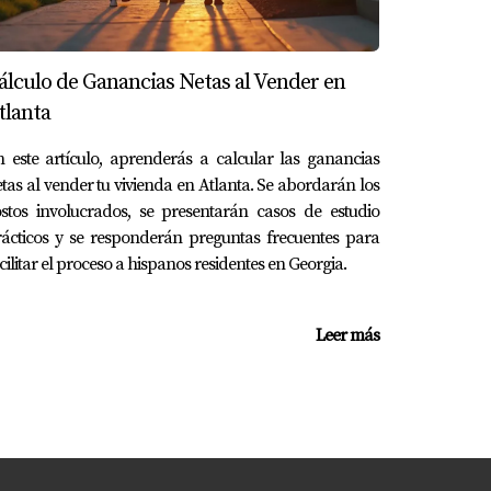
caritativas.
álculo de Ganancias Netas al Vender en
tlanta
 este artículo, aprenderás a calcular las ganancias
tas al vender tu vivienda en Atlanta. Se abordarán los
on todas las normativas locales.
stos involucrados, se presentarán casos de estudio
ácticos y se responderán preguntas frecuentes para
cilitar el proceso a hispanos residentes en Georgia.
cibles.
Leer más
a obtener información específica y
ximo tus derechos como extranjero. ¡No dudes