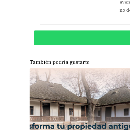
Ana se trasladó a España desde Colombia y rá
avan
Después de investigar y hablar con un asesor 
no d
permitió no solo mejorar sus habilidades labor
destaca cómo informarse adecuadamente pued
CONCLUSIONES
Entender las deducciones fiscales y los bene
También podría gustarte
efectiva. Cada caso es único; lo que funciona 
eso es crucial buscar asesoramiento profesion
explorar todas las opciones disponibles para 
financieras. Para obtener más información so
contacta a Eira Rivas hoy mismo.
PREGUNTAS FRECUENTE
¿Qué tipo de deducciones fiscales 