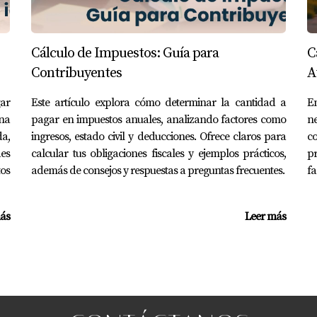
eneralmente incluyen gastos médicos, educativos y donaciones 
éditos fiscales?
Cálculo de Impuestos: Guía para
C
Contribuyentes
A
pecíficos para extranjeros que cumplen ciertos requisitos.
ar
Este artículo explora cómo determinar la cantidad a
En
con mis obligaciones fiscales?
na
pagar en impuestos anuales, analizando factores como
ne
al especializado en expatriados para asegurarte de cumplir c
da,
ingresos, estado civil y deducciones. Ofrece claros para
co
es
calcular tus obligaciones fiscales y ejemplos prácticos,
pr
os con mi mudanza?
os
además de consejos y respuestas a preguntas frecuentes.
fa
 algunos gastos relacionados con la mudanza pueden ser dedu
ción sobre deducciones fiscales?
ás
Leer más
onsultar con expertos en asesoría fiscal como Eira Rivas par
única y estar bien informado es clave para aprovechar al má
 financiera!