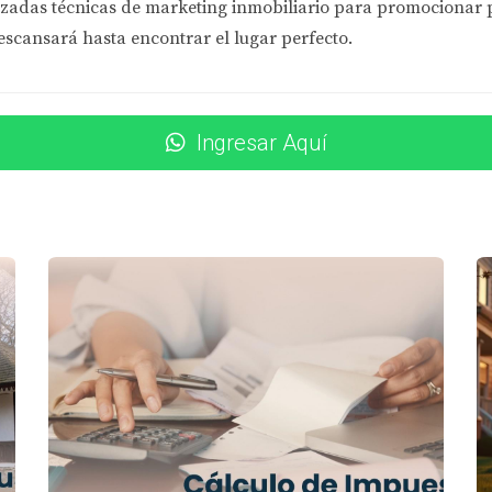
pidamente se dio cuenta de que había oportunidades para ben
zadas técnicas de marketing inmobiliario
para promocionar pr
fiscal, Ana pudo acceder a un crédito fiscal por su inversión 
escansará hasta encontrar el lugar perfecto.
ales sino también recibir una devolución significativa al fina
e abrir puertas a beneficios inesperados.
Ingresar Aquí
ficios disponibles como extranjero es fundamental para gesti
para una persona puede no aplicarse a otra debido a diferencia
al adaptado a tu situación particular. Si eres un expatriado 
ti. La planificación adecuada puede llevarte a descubrir ahor
bre cómo maximizar tus deducciones fiscales y aprovechar lo
S
puedo reclamar como extranjero?