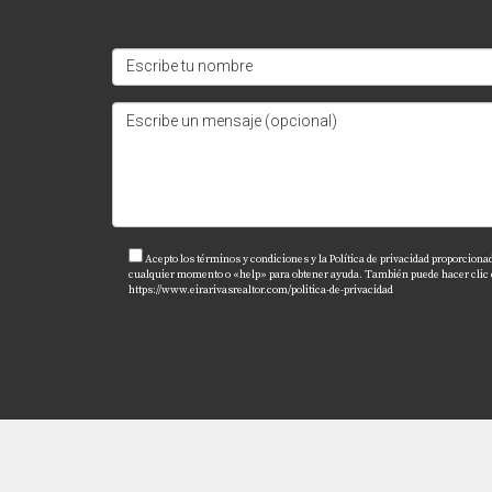
Acepto los términos y condiciones y la Política de privacidad proporciona
cualquier momento o «help» para obtener ayuda. También puede hacer clic en 
https://www.eirarivasrealtor.com/politica-de-privacidad