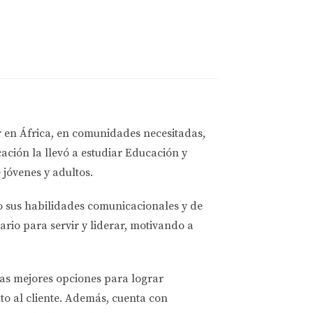
l sistema fiscal estadounidense. Sin embargo,
astos médicos y una parte proporcional de su
r en África, en comunidades necesitadas,
ultó en un reembolso significativo al
ación la llevó a estudiar
Educación y
 jóvenes y adultos.
o sus habilidades comunicacionales y de
ario para servir y liderar, motivando a
ación financiera como extranjero. Estos
las mejores opciones
para lograr
to al cliente. Además, cuenta con