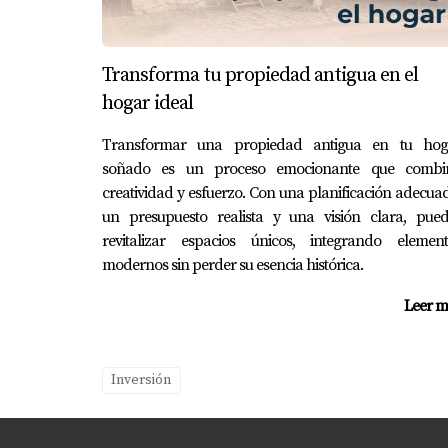
Las deducciones varían según el país, pero g
¿Los extranjeros tienen derecho a cr
Transforma tu propiedad antigua en el
hogar ideal
Sí, muchos países ofrecen créditos fiscales es
Transformar una propiedad antigua en tu hog
¿Cómo puedo asegurarme de cumplir 
soñado es un proceso emocionante que combi
Es recomendable consultar con un asesor fisc
creatividad y esfuerzo. Con una planificación adecua
un presupuesto realista y una visión clara, pued
¿Puedo reclamar gastos relacionad
revitalizar espacios únicos, integrando element
Dependiendo del país y la situación laboral,
modernos sin perder su esencia histórica.
¿Dónde puedo encontrar más informa
Leer m
Puedes visitar sitios web gubernamentales o c
actualizada. Recuerda que cada situación es 
Inversión
en dar el primer paso hacia una mejor gestión