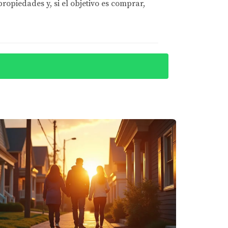
eficiarse del sistema fiscal español.
opiedades y, si el objetivo es comprar,
en educación y formación profesional. Esto le
l del año fiscal. La experiencia de Ana
onar tus finanzas personales de manera
s en la legislación fiscal entre países. Por
o planeas mudarte al extranjero, no dudes en
ros significativos y oportunidades
s beneficios disponibles como extranjero,