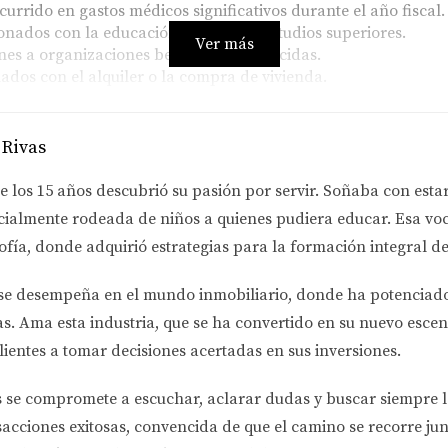
urrido en gastos médicos significativos durante el año fiscal.
onados con la educación continua o estudios superiores.
Ver más
es a organizaciones benéficas reconocidas.
ados con el alquiler o la compra de vivienda.
os
 Rivas
or motivos laborales. Al principio, se sintió abrumado por e
 podía reclamar varias deducciones. Entre ellas estaban sus g
e los 15 años descubrió su pasión por servir. Soñaba con esta
udo reducir su ingreso imponible considerablemente, lo que res
cialmente rodeada de niños a quienes pudiera educar. Esa voc
ofía
, donde adquirió estrategias para la formación integral de
ARA EXTRANJEROS
se desempeña en el
mundo inmobiliario
, donde ha potenciad
as.
Ama esta industria
, que se ha convertido en su nuevo escen
eneficios específicos que pueden ayudarte a optimizar tu situ
lientes a tomar decisiones acertadas en sus inversiones.
exenciones.
s se compromete a
escuchar, aclarar dudas y buscar siempre 
sacciones exitosas, convencida de que el camino se recorre jun