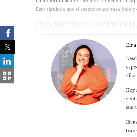
La importancia del rate lock radica en su ca
Esto significa que si aseguras una tasa baja y
CONSECUENCIAS DE QUE 
Si tu préstamo no se cierra antes de que expir
Eira
acordada y tener que aceptar una nueva tasa 
Desd
largo del tiempo.
espe
Costos adicionales
Filos
Además del aumento en la tasa de interés, alg
Hoy 
Estos costos pueden acumularse rápidamente 
vent
Impacto en la compra de la vivienda
sus c
La expiración del rate lock también puede re
Riva
préstamo, podrías perder la oportunidad de 
tran