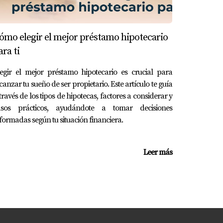
e tus ingresos. La falta de documentación
ómo elegir el mejor préstamo hipotecario
rcionar la información necesaria y evitar
ara ti
egir el mejor préstamo hipotecario es crucial para
canzar tu sueño de ser propietario. Este artículo te guía
rásticamente. Si tienes la opción del "float
través de los tipos de hipotecas, factores a considerar y
asos prácticos, ayudándote a tomar decisiones
formadas según tu situación financiera.
re. En este caso, mantén una comunicación
Leer más
der tu tasa.