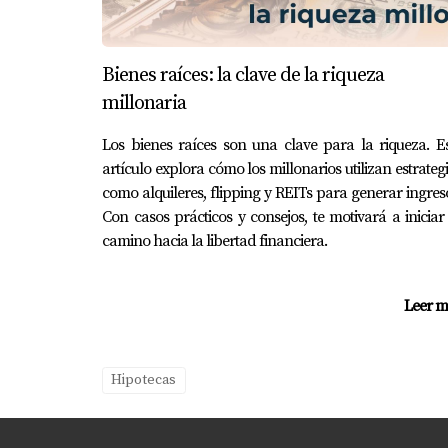
Caso 1: Retraso por documentación
Imagina que has asegurado un rate lock a una
Bienes raíces: la clave de la riqueza
adecuada retrasa el cierre. En este caso, lo 
millonaria
perder la tasa.
Los bienes raíces son una clave para la riqueza. E
Caso 2: Cambios en las condiciones
artículo explora cómo los millonarios utilizan estrateg
Supongamos que has cerrado con éxito tu rate l
como alquileres, flipping y REITs para generar ingres
down", asegúrate de utilizarla para obtener la
Con casos prácticos y consejos, te motivará a iniciar
camino hacia la libertad financiera.
Caso 3: Problemas con la tasación
En otro escenario, podría haber problemas co
Leer m
constante con todas las partes involucradas y 
PREGUNTAS FRECUENTE
Hipotecas
¿Cuánto tiempo dura típicamente un