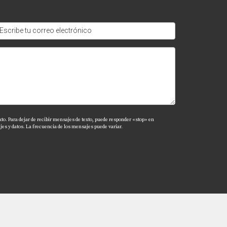
dad.
xto. Para dejar de recibir mensajes de texto, puede responder «stop» en
.
es y datos. La frecuencia de los mensajes puede variar.
 el principio.
ferencia en tu experiencia al adquirir una