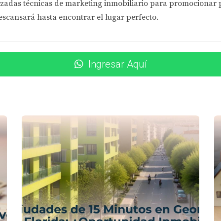
RASOS?
zadas técnicas de marketing inmobiliario
para promocionar pr
escansará hasta encontrar el lugar perfecto.
 del préstamo, hay varias acciones que puedes tomar para mit
. Ellos pueden ofrecerte soluciones como extender el rate lock
Ingresar Aquí
estamista es clave. Pregunta sobre cualquier documentación
tés, mejor podrás manejar la situación.
ada "float down", que te permite cambiar a una tasa más baja 
 crees que las tasas podrían disminuir antes del cierre.
elacionadas con el rate lock, aquí tienes tres casos prácticos