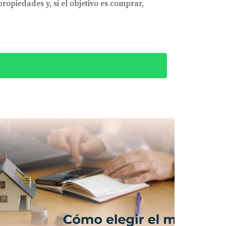
opiedades y, si el objetivo es comprar,
igar las consecuencias. Primero, comunícate
 o ajustar los términos del préstamo.
 pendiente o problemas que puedan estar
si las tasas bajan durante el período de
: