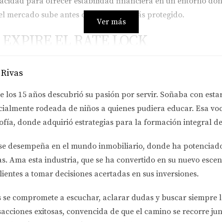
pacidad para ofrecer estabilidad financiera en un entorno don
 el mercado sube antes del cierre, estarás protegido.
Ver más
EXPIRE EL RATE LOCK
e el rate lock, puedes enfrentarte a varias consecuencias nega
 Rivas
más alta. Esto puede impactar significativamente tus pagos me
e los 15 años descubrió su pasión por servir. Soñaba con esta
cialmente rodeada de niños a quienes pudiera educar. Esa voc
ofía
, donde adquirió estrategias para la formación integral de
unos prestamistas pueden cobrar tarifas adicionales por exten
se desempeña en el
mundo inmobiliario
, donde ha potenciad
y afectar tu presupuesto.
as.
Ama esta industria
, que se ha convertido en su nuevo escen
lientes a tomar decisiones acertadas en sus inversiones.
trasar la compra de la vivienda. Si no puedes cerrar a tiempo
s se compromete a
escuchar, aclarar dudas y buscar siempre 
adquirir la propiedad deseada.
sacciones exitosas, convencida de que el camino se recorre jun