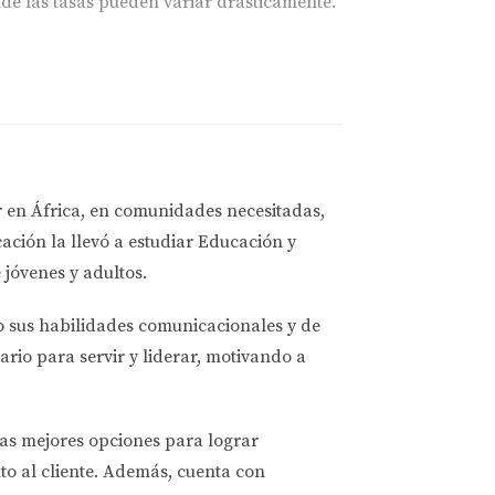
de las tasas pueden variar drásticamente.
tivas. En primer lugar, podrías perder la tasa
nsuales y el costo total del préstamo a lo
r en África, en comunidades necesitadas,
ación la llevó a estudiar
Educación y
 jóvenes y adultos.
der el rate lock o por reactivar el proceso.
o sus habilidades comunicacionales y de
ario para servir y liderar, motivando a
 debido a cambios en las condiciones del
las mejores opciones
para lograr
to al cliente. Además, cuenta con