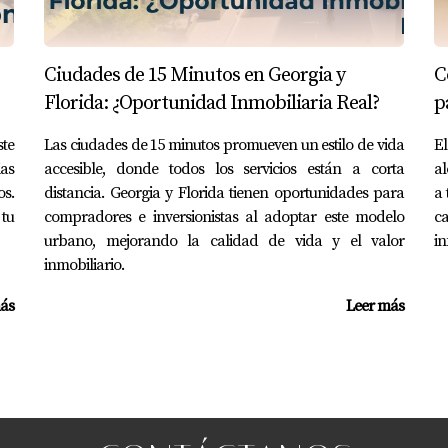
 incompleta
 tasa atractiva, pero surge un problema con la verificación d
Ciudades de 15 Minutos en Georgia y
C
mejor es contactar a tu prestamista inmediatamente para propo
Florida: ¿Oportunidad Inmobiliaria Real?
p
ste
Las ciudades de 15 minutos promueven un estilo de vida
El
 del mercado
ias
accesible, donde todos los servicios están a corta
al
ock pero justo antes del cierre, las tasas comienzan a bajar d
os.
distancia. Georgia y Florida tienen oportunidades para
a 
 mejor oferta posible.
 tu
compradores e inversionistas al adoptar este modelo
c
urbano, mejorando la calidad de vida y el valor
in
inmobiliario.
n la tasación de la propiedad que causen retrasos en el cier
ás
Leer más
considera solicitar una extensión del rate lock para evitar per
S
 rate lock?