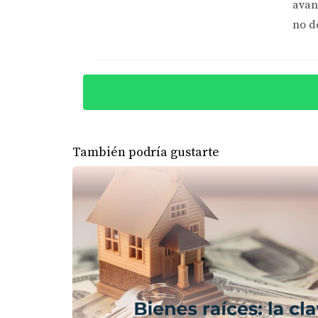
¿QUÉ HACER SI HAY RET
avan
no d
Si te encuentras ante un retraso en el cierre
con tu prestamista para discutir tus opciones
Comunicación proactiva
Mantener una comunicación abierta con tu pr
causando el retraso. Cuanto más informado es
También podría gustarte
Considerar un "float down"
Algunos prestamistas ofrecen una opción llam
espera. Esta puede ser una excelente opción si
CASOS PRÁCTICOS
Para ilustrar mejor cómo manejar situaciones r