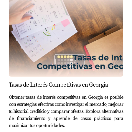
claridad y tomar decisiones más informadas.
DECISIONES CLAVE EN EL
PROCESO
Hay varias decisiones que deben tomarse a lo largo
de la compra de una vivienda, cada una con su
propio peso emocional y financiero. A continuación,
se presentan algunos de los aspectos más
importantes a considerar:
Tasas de Interés Competitivas en Georgia
Presupuesto:
determinar cuánto se puede
gastar es esencial. Esto implica evaluar las
Obtener tasas de interés competitivas en Georgia es posible
finanzas personales, lo que puede ser una
con estrategias efectivas como investigar el mercado, mejorar
tarea desafiante pero necesaria.
tu historial crediticio y comparar ofertas. Explora alternativas
Ubicación:
la elección del vecindario afecta no
de financiamiento y aprende de casos prácticos para
solo el precio de la vivienda, sino también la
maximizar tus oportunidades.
calidad de vida. Considerar la cercanía a la