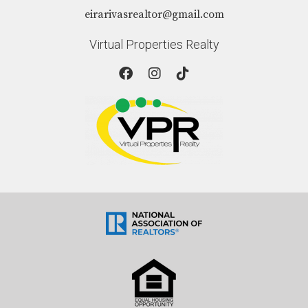
eirarivasrealtor@gmail.com
de compra para cubrir el pago inicial y otros gastos
asociados. Sin embargo, hay opciones de
Virtual Properties Realty
financiamiento con pagos iniciales más bajos, pero
es importante considerar cómo afectarán a tus
finanzas a largo plazo.
¿Cómo elijo el vecindario adecuado?
Investiga sobre las características del vecindario,
como escuelas, transporte público, seguridad y las
comodidades locales. Visitar el área durante
diferentes momentos del día puede ofrecer una
perspectiva más completa sobre la vida cotidiana en
ese lugar.
¿Debo comprar una casa nueva o una casa
usada?