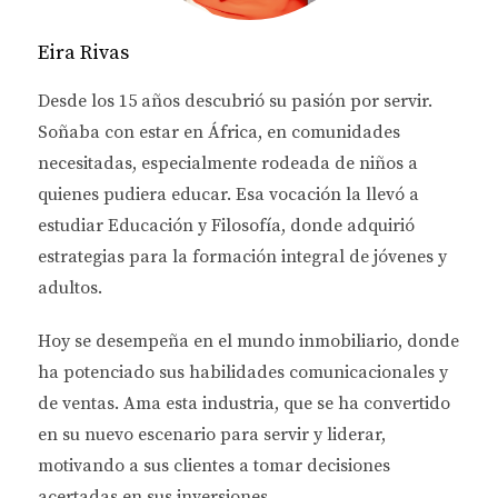
este viaje puede hacer la diferencia entre una
experiencia estresante y una gratificante.
Eira Rivas
EL PAISAJE EMOCIONAL DE
Desde los 15 años descubrió su pasión por servir.
Soñaba con estar en África, en comunidades
LA COMPRA DE UNA
necesitadas, especialmente rodeada de niños a
VIVIENDA
quienes pudiera educar. Esa vocación la llevó a
estudiar
Educación y Filosofía
, donde adquirió
El proceso de comprar una casa puede provocar
estrategias para la formación integral de jóvenes y
una serie de emociones complejas. Desde la emoción
adultos.
de recorrer propiedades hasta la ansiedad de
Hoy se desempeña en el
mundo inmobiliario
, donde
establecer una oferta, cada fase puede estar
ha potenciado sus habilidades comunicacionales y
acompañada de diferentes sentimientos. Las
de ventas.
Ama esta industria
, que se ha convertido
emociones más comunes que surgen incluyen:
en su nuevo escenario para servir y liderar,
Emoción:
visitar diversas propiedades y
motivando a sus clientes a tomar decisiones
visualizarlas como el hogar soñado genera un
acertadas en sus inversiones.