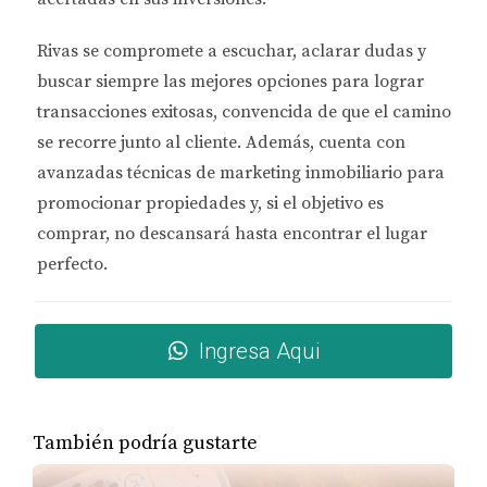
sentido de aventura.
Ansiedad:
el miedo a tomar una decisión
Rivas se compromete a
escuchar, aclarar dudas y
errónea puede invadir a los compradores
buscar siempre las mejores opciones
primerizos. Las preguntas sobre si se está
para lograr
eligiendo la propiedad correcta son comunes.
transacciones exitosas, convencida de que el camino
Estrés:
la carga financiera y los plazos pueden
se recorre junto al cliente. Además, cuenta con
ser abrumadores. Las negociaciones y la
avanzadas técnicas de marketing inmobiliario
para
espera de aprobaciones hipotecarias añaden
presión al proceso.
promocionar propiedades y, si el objetivo es
Felicidad:
finalmente, cuando se firma la
comprar, no descansará hasta encontrar el lugar
escritura y se recibe la llave, se siente una
perfecto.
satisfacción indescriptible.
Entender y gestionar estas emociones puede ser
crucial. A medida que los compradores se preparan
Ingresa Aqui
para este viaje, es útil contemplar cómo cada etapa
puede afectar su bienestar emocional. Llevar un
registro de los sentimientos a lo largo del proceso
También podría gustarte
puede ayudar a los compradores a encontrar