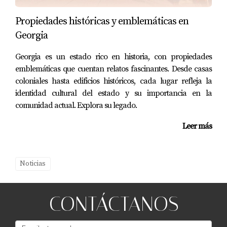
de buscar la perfección. Al final, encontraron una
Propiedades históricas y emblemáticas en
casa encantadora que superó sus expectativas
Georgia
iniciales. Su experiencia les enseñó que, a veces, lo
"ideal" no es lo mismo que lo "perfecto".
Georgia es un estado rico en historia, con propiedades
emblemáticas que cuentan relatos fascinantes. Desde casas
Estudio de caso 2: Juan
coloniales hasta edificios históricos, cada lugar refleja la
Juan, un soltero de 30 años, siempre soñó con ser
identidad cultural del estado y su importancia en la
comunidad actual. Explora su legado.
propietario de una vivienda en una zona urbana. Sin
embargo, su camino fue empinado. Después de
Leer más
muchas búsquedas y desilusiones, finalmente
encontró un apartamento que cumplía con sus
expectativas. La emoción inicial fue desbordante,
Noticias
pero durante el proceso de compra, enfrentó
obstáculos como problemas de financiación y
CONTÁCTANOS
tiempos de espera prolongados. Gracias a la
perseverancia y la guía de un asesor hipotecario,