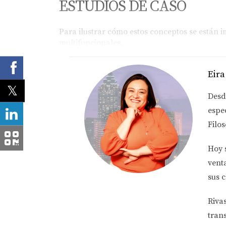
ESTUDIOS DE CASO
Para ilustrar cómo estos conceptos se están i
multifuncionales.
Estudio de caso 1: La casa en la ciu
Eira
Una familia de cuatro decidió reestructurar 
abierto que se adapta a la cocina, el comedor 
Desd
interacciones familiares durante las comidas y
espe
Estudio de caso 2: El pequeño apar
Filos
En un apartamento de una sola habitación, los
Hoy 
funciona como oficina, mientras que por la n
comprometer la funcionalidad.
vent
sus c
Estudio de caso 3: La vida suburban
Una pareja en los suburbios creó un estudio e
Riva
climatización y mobiliario versátil, se ha con
tran
espacios más tradicionales pueden reinventar