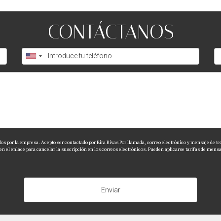
ultifuncional sin que se vea desordenado?
CONTÁCTANOS
 de almacenamiento, como estantes abiertos y cajas decorativa
a.
ional?
puede variar según las elecciones de diseño y mobiliario. Sin
es existentes y la compra de piezas versátiles en lugar de ad
dos por la empresa. Acepto ser contactado por Eira Rivas Por llamada, correo electrónico y mensaje de te
el enlace para cancelar la suscripción en los correos electrónicos. Pueden aplicarse tarifas de mensaj
Enviar