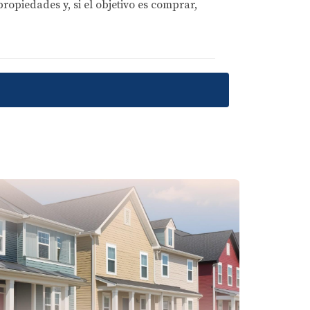
opiedades y, si el objetivo es comprar,
 diseño moderno." – Experto en diseño
rácticos, es posible lograr un equilibrio
o, ayudando a crear ambientes distintos
les y los sofás modulares son excelentes
 el uso de cortinas livianas que permitan el
la vista, facilitando la transición entre
as, para hacer que cada área se sienta