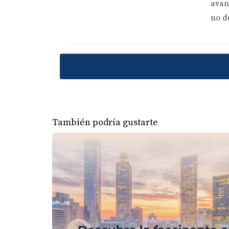
avan
"El hogar debe ser un refugio y un es
no d
de interiores
CONSEJOS PARA CREAR 
La creación de un espacio multifuncional en e
perfecto entre funcionalidad y estilo.
Define las áreas:
Usa alfombras o mueble
para el trabajo y el ocio.
También podría gustarte
Elige muebles adecuados:
Opta por mueb
opciones.
Aprovecha la luz natural:
Maximiza la lu
paso de la luz.
Organización visual:
Utiliza estantes ab
actividades.
Personaliza el espacio:
Añade elementos 
acogedora y única.
REFLEXIÓN FINAL