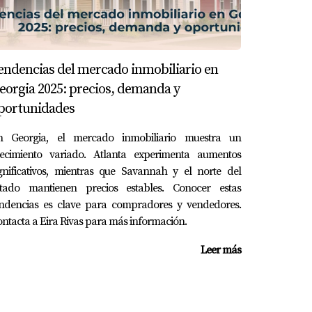
a respuesta a la manera en que interactuamos
laboral, sino que también creamos un refugio
ciencia de nuestras necesidades cambiantes. Al
endencias del mercado inmobiliario en
eorgia 2025: precios, demanda y
portunidades
n Georgia, el mercado inmobiliario muestra un
recimiento variado. Atlanta experimenta aumentos
jemplo, un salón que también se utiliza como
gnificativos, mientras que Savannah y el norte del
stado mantienen precios estables. Conocer estas
endencias es clave para compradores y vendedores.
ntacta a Eira Rivas para más información.
 posibilidad de adaptarse a diferentes
Leer más
camas, mesas plegables y estanterías que