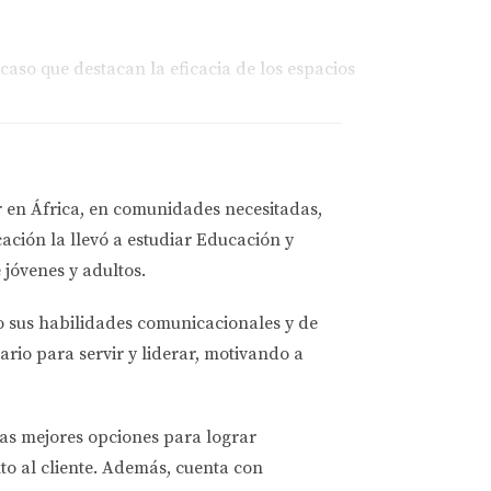
caso que destacan la eficacia de los espacios
áreas comunes, lograron crear un espacio
 amplitud, sino que también facilitó las
r en África, en comunidades necesitadas,
ación la llevó a estudiar
Educación y
 jóvenes y adultos.
torio plegable. Durante el día, el espacio
o sus habilidades comunicacionales y de
aximiza el uso del espacio limitado sin
ario para servir y liderar, motivando a
tenimiento. Equipado con sistemas de
las mejores opciones
para lograr
ento social, lo que demuestra que incluso los
to al cliente. Además, cuenta con