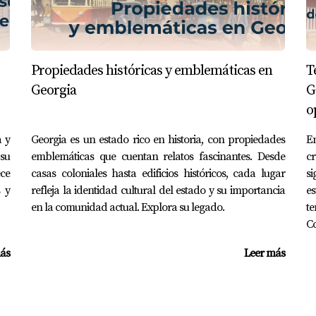
pacios multifuncionales es más que solo una tendencia; es un
rsátil y adaptable, no solo mejoramos nuestra productividad 
uos. La clave está en la flexibilidad, la creatividad y la con
Propiedades históricas y emblemáticas en
T
un reflejo de nuestro estilo de vida y nuestros sueños.
Georgia
G
S
o
a y
Georgia es un estado rico en historia, con propiedades
E
 su
emblemáticas que cuentan relatos fascinantes. Desde
c
de un hogar diseñada para servir a más de una función. Por e
n un espacio para el entretenimiento.
ce
casas coloniales hasta edificios históricos, cada lugar
si
s y
refleja la identidad cultural del estado y su importancia
e
un espacio multifuncional en casa?
en la comunidad actual. Explora su legado.
t
Co
pacio limitado, una mayor flexibilidad en el uso de áreas y la
 complejas.
ás
Leer más
ara un espacio multifuncional?
ven a múltiples propósitos, como sofás que se convierten en 
ientes.