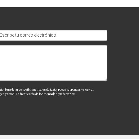
s. Mantener la decoración simple y ordenada
 embargo, es posible hacerlo de manera
quirir nuevos muebles específicos para cada
xto. Para dejar de recibir mensajes de texto, puede responder «stop» en
es y datos. La frecuencia de los mensajes puede variar.