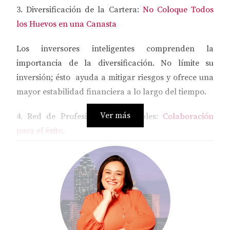
3. Diversificación de la Cartera:
No Coloque Todos
los Huevos en una Canasta
Los inversores inteligentes comprenden la
importancia de la diversificación. No límite su
inversión; ésto ayuda a mitigar riesgos y ofrece una
mayor estabilidad financiera a lo largo del tiempo.
Ver más
4. Red de Profesionales Confiables:
Colaboración
para el éxito.
Construir una red sólida de profesionales
inmobiliarios es esencial.
5. Monitoreo de Tendencias del Mercado:
Adaptabilidad es Clave