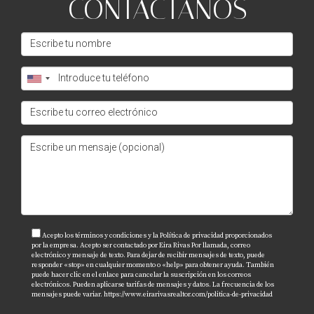
CONTÁCTANOS
Acepto los términos y condiciones y la Política de privacidad proporcionados
por la empresa. Acepto ser contactado por Eira Rivas Por llamada, correo
electrónico y mensaje de texto. Para dejar de recibir mensajes de texto, puede
responder «stop» en cualquier momento o «help» para obtener ayuda. También
puede hacer clic en el enlace para cancelar la suscripción en los correos
electrónicos. Pueden aplicarse tarifas de mensajes y datos. La frecuencia de los
mensajes puede variar.
https://www.eirarivasrealtor.com/politica-de-privacidad