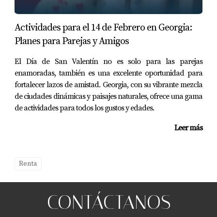
¿Es necesario llevar herramientas para la
inspección?
Actividades para el 14 de Febrero en Georgia:
Planes para Parejas y Amigos
No es imprescindible, pero llevar una linterna puede
ayudarte a ver mejor áreas oscuras o difíciles de
­El Día de San Valentín no es solo para las parejas
alcanzar.
enamoradas, también es una excelente oportunidad para
fortalecer lazos de amistad. Georgia, con su vibrante mezcla
¿Puedo pedirle al propietario que repare
de ciudades dinámicas y paisajes naturales, ofrece una gama
algo antes de mudarme?
de actividades para todos los gustos y edades.
Sí, si encuentras problemas durante la inspección
Leer más
inicial, es razonable solicitar reparaciones antes de
firmar el contrato.
Renta
¿Cuánto tiempo debería dedicar a la
inspección?
CONTÁCTANOS
Dedica al menos una hora para revisar todos los
aspectos importantes sin prisa.