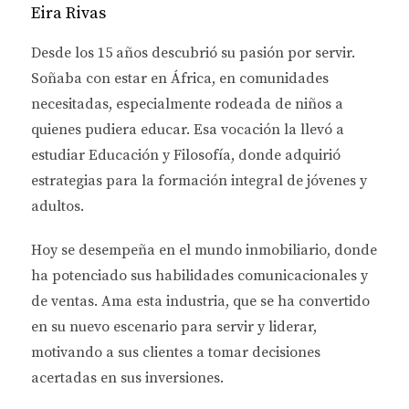
CONSIDERAR
Eira Rivas
Desde los 15 años descubrió su pasión por servir.
Realizar una inspección adecuada implica prestar
Soñaba con estar en África, en comunidades
atención a varios aspectos críticos. Aquí te dejamos
necesitadas, especialmente rodeada de niños a
una lista con los elementos más importantes a
quienes pudiera educar. Esa vocación la llevó a
considerar:
estudiar
Educación y Filosofía
, donde adquirió
Condiciones Estructurales:
Revisa las paredes,
estrategias para la formación integral de jóvenes y
techos y pisos en busca de grietas o daños.
adultos.
Instalaciones Eléctricas:
Verifica que todas las
luces y enchufes funcionen correctamente.
Hoy se desempeña en el
mundo inmobiliario
, donde
Fontanería:
Asegúrate de que no haya fugas en
ha potenciado sus habilidades comunicacionales y
grifos y tuberías.
Electrodomésticos:
Comprueba el estado de los
de ventas.
Ama esta industria
, que se ha convertido
electrodomésticos incluidos en el alquiler.
en su nuevo escenario para servir y liderar,
Sistemas de Calefacción y Aire Acondicionado:
motivando a sus clientes a tomar decisiones
Verifica su funcionamiento adecuado.
acertadas en sus inversiones.
Seguridad:
Asegúrate de que todas las
cerraduras funcionen y que haya detectores de