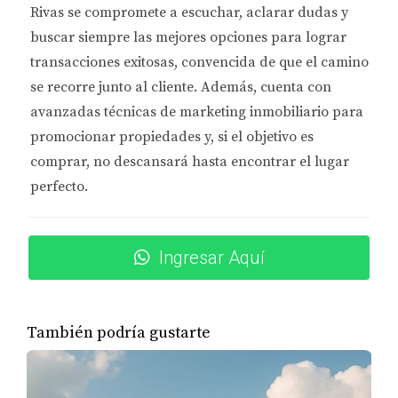
humo instalados.
Rivas se compromete a
escuchar, aclarar dudas y
buscar siempre las mejores opciones
para lograr
Al revisar estos elementos, podrás tener una visión
transacciones exitosas, convencida de que el camino
clara del estado general de la propiedad y tomar
se recorre junto al cliente. Además, cuenta con
decisiones más acertadas.
avanzadas técnicas de marketing inmobiliario
para
CASOS PRÁCTICOS
promocionar propiedades y, si el objetivo es
comprar, no descansará hasta encontrar el lugar
Para ilustrar mejor la importancia de la inspección
perfecto.
inicial, aquí te presentamos tres casos prácticos que
demuestran cómo este proceso puede influir
Ingresar Aquí
significativamente en la experiencia del inquilino.
Caso 1: La Fuga Oculta
También podría gustarte
Imagina a Laura, quien decidió alquilar un
apartamento sin realizar una inspección adecuada.
Un par de semanas después de mudarse, comenzó a