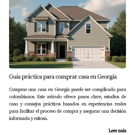
notar manchas en el techo. Tras llamar a un
fontanero, descubrió que había una fuga oculta en
las tuberías del baño. Esto no solo le generó
molestias, sino también gastos inesperados para
reparaciones. Si Laura hubiera realizado una
inspección inicial exhaustiva, habría podido
identificar el problema antes de mudarse.
Caso 2: Electrodomésticos Defectuosos
Guía práctica para comprar casa en Georgia
Por otro lado, tenemos a Miguel, quien fue
meticuloso al inspeccionar su nueva casa. Durante
Comprar una casa en Georgia puede ser complicado para
su visita inicial, se dio cuenta de que el refrigerador
colombianos. Este artículo ofrece pasos clave, estudios de
no enfriaba adecuadamente. Gracias a esta
caso y consejos prácticos basados en experiencias reales
para facilitar el proceso de compra y asegurar una decisión
observación, pudo negociar con el propietario para
informada y exitosa.
obtener un nuevo electrodoméstico antes de firmar
el contrato. Esto le ahorró tiempo y dinero a largo
Leer más