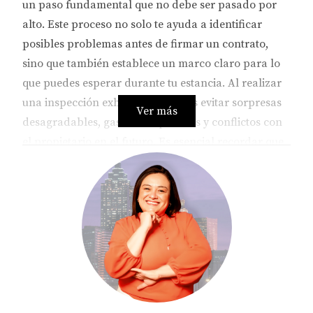
un paso fundamental que no debe ser pasado por
alto. Este proceso no solo te ayuda a identificar
posibles problemas antes de firmar un contrato,
sino que también establece un marco claro para lo
que puedes esperar durante tu estancia. Al realizar
una inspección exhaustiva, puedes evitar sorpresas
Ver más
desagradables, gastos inesperados y conflictos con
el propietario en el futuro. Es esencial recordar que
cada detalle cuenta. Desde los electrodomésticos
hasta las condiciones estructurales, todo debe ser
revisado minuciosamente. Una buena inspección te
permitirá tomar decisiones informadas y asegurarte
de que estás invirtiendo tu dinero en un lugar que
realmente vale la pena.
ASPECTOS CLAVE A