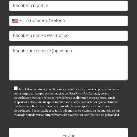
¿Qué hacer si encuentro problemas
graves?
Si encuentras problemas significativos durante la
inspección inicial, considera negociar con el
propietario o buscar otra propiedad si no se pueden
resolver adecuadamente. Recuerda siempre que
estar bien informado y preparado es clave para
asegurar tu tranquilidad al alquilar una propiedad.
¡Buena suerte!
Acepto los términos y condiciones y la Política de privacidad proporcionados
por la empresa. Acepto ser contactado por Eira Rivas Por llamada, correo
electrónico y mensaje de texto. Para dejar de recibir mensajes de texto, puede
responder «stop» en cualquier momento o «help» para obtener ayuda. También
puede hacer clic en el enlace para cancelar la suscripción en los correos
electrónicos. Pueden aplicarse tarifas de mensajes y datos. La frecuencia de los
mensajes puede variar.
https://www.eirarivasrealtor.com/politica-de-privacidad
Enviar