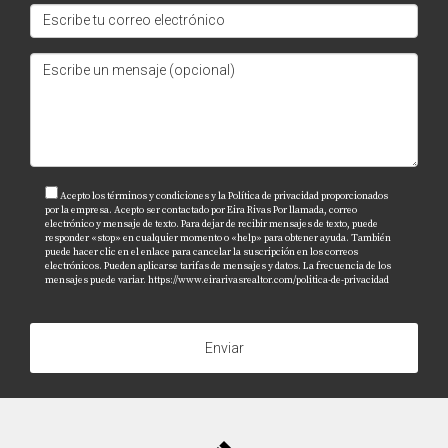
Acepto los términos y condiciones y la Política de privacidad proporcionados
por la empresa. Acepto ser contactado por Eira Rivas Por llamada, correo
electrónico y mensaje de texto. Para dejar de recibir mensajes de texto, puede
responder «stop» en cualquier momento o «help» para obtener ayuda. También
puede hacer clic en el enlace para cancelar la suscripción en los correos
electrónicos. Pueden aplicarse tarifas de mensajes y datos. La frecuencia de los
mensajes puede variar.
https://www.eirarivasrealtor.com/politica-de-privacidad
Enviar