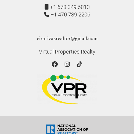
+1 678 349 6813
+1 470 789 2206
eirarivasrealtor@gmail.com
Virtual Properties Realty