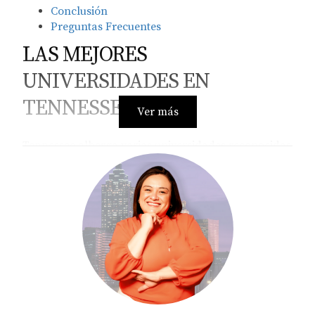
Conclusión
Preguntas Frecuentes
LAS MEJORES
UNIVERSIDADES EN
TENNESSEE
Ver más
Tennessee alberga varias universidades reconocidas
a nivel nacional e internacional. A continuación, te
presentamos un listado de las más destacadas:
Universidad de Vanderbilt:
Ubicada en
Nashville, Vanderbilt es conocida por su
excelencia académica y su enfoque en la
investigación. Ofrece programas destacados en
derecho, medicina y negocios.
Universidad de Tennessee:
Con campus en
Knoxville y Chattanooga, esta universidad