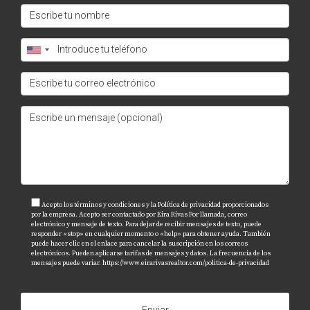
admisión debido a su prestigio académico; sin
embargo, los esfuerzos valen la pena.
¿Qué tipo de ayuda financiera ofrecen
estas universidades?
Casi todas las universidades mencionadas ofrecen
becas basadas en méritos o necesidades
económicas; es recomendable consultar
directamente con cada institución.
¿Cómo puedo encontrar alojamiento
cerca de mi universidad?
Acepto los términos y condiciones y la Política de privacidad proporcionados
por la empresa. Acepto ser contactado por Eira Rivas Por llamada, correo
electrónico y mensaje de texto. Para dejar de recibir mensajes de texto, puede
Eira Rivas puede ayudarte a encontrar opciones
responder «stop» en cualquier momento o «help» para obtener ayuda. También
puede hacer clic en el enlace para cancelar la suscripción en los correos
adecuadas según tu presupuesto y preferencias
electrónicos. Pueden aplicarse tarifas de mensajes y datos. La frecuencia de los
mensajes puede variar.
https://www.eirarivasrealtor.com/politica-de-privacidad
personales.
No dudes en explorar tus opciones educativas en