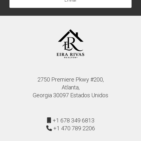
Enviar
Tennessee y recuerda que estoy aquí para ayudarte
a hacer realidad tus sueños académicos y
personales. ¡Contáctame hoy mismo!
2750 Premiere Pkwy #200,
Atlanta,
Georgia 30097 Estados Unidos
+1 678 349 6813
+1 470 789 2206