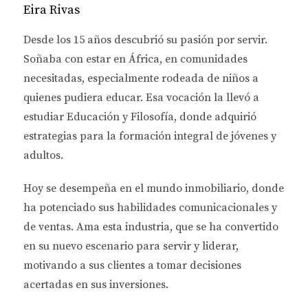
Eira Rivas
ofrece una amplia gama de programas
académicos y es famosa por su fuerte enfoque
Desde los 15 años descubrió su pasión por servir.
en la ingeniería y la agricultura.
Universidad Estatal de Middle Tennessee:
Esta
Soñaba con estar en África, en comunidades
institución se destaca por sus programas en
necesitadas, especialmente rodeada de niños a
educación y música, ofreciendo una
quienes pudiera educar. Esa vocación la llevó a
experiencia única a sus estudiantes.
Universidad de Memphis:
Reconocida por sus
estudiar
Educación y Filosofía
, donde adquirió
programas en negocios y salud pública,
estrategias para la formación integral de jóvenes y
Memphis también ofrece oportunidades para
adultos.
la investigación y el desarrollo profesional.
Universidad de Lipscomb:
Esta universidad
Hoy se desempeña en el
mundo inmobiliario
, donde
privada combina educación cristiana con un
enfoque académico riguroso, destacándose
ha potenciado sus habilidades comunicacionales y
especialmente en ciencias de la salud.
de ventas.
Ama esta industria
, que se ha convertido
en su nuevo escenario para servir y liderar,
Contáctame por WhatsApp
motivando a sus clientes a tomar decisiones
acertadas en sus inversiones.
COMPARATIVAS Y