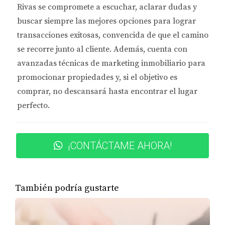
Rivas se compromete a
escuchar, aclarar dudas y
RANKINGS
buscar siempre las mejores opciones
para lograr
transacciones exitosas, convencida de que el camino
Al evaluar las universidades, es importante
se recorre junto al cliente. Además, cuenta con
considerar varios factores como la calidad
avanzadas técnicas de marketing inmobiliario
para
académica, la tasa de graduación y la satisfacción
promocionar propiedades y, si el objetivo es
estudiantil. Según el ranking 2025 de U.S. News &
comprar, no descansará hasta encontrar el lugar
World Report, Vanderbilt ocupa el primer lugar no
perfecto.
solo en Tennessee, sino también entre las mejores
universidades del país. La Universidad de Tennessee
sigue como una opción sólida, posicionándose entre
¡CONTÁCTAME AHORA!
las 100 mejores universidades públicas. Por otro
lado, la Universidad Estatal de Middle Tennessee ha
sido reconocida por su accesibilidad y diversidad de
También podría gustarte
programas.
"La elección de una universidad no solo