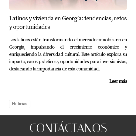
a tus necesidades.
Preguntas Frecuentes
Latinos y vivienda en Georgia: tendencias, retos
y oportunidades
¿Cuál es la mejor universidad para
estudiar negocios en Tennessee?
Los latinos están transformando el mercado inmobiliario en
La Universidad de Vanderbilt es altamente
Georgia, impulsando el crecimiento económico y
reconocida por su programa en negocios, seguida
enriqueciendo la diversidad cultural. Este artículo explora su
impacto, casos prácticos y oportunidades para inversionistas,
por la Universidad Estatal de Middle Tennessee.
destacando la importancia de esta comunidad.
¿Qué universidad tiene los mejores
programas en ingeniería?
Leer más
La Universidad de Tennessee se destaca por su
fuerte enfoque en ingeniería, ofreciendo diversas
Noticias
especializaciones dentro del campo.
¿Es difícil ser admitido en Vanderbilt?
CONTÁCTANOS
Sí, Vanderbilt tiene un proceso competitivo de