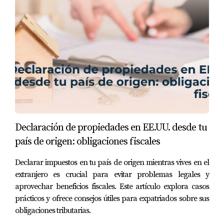
se basa en el prestigio; también es crucial
encontrar un lugar donde te sientas
cómodo y apoyado." - Estudiante actual de
Vanderbilt
TESTIMONIOS DE
ESTUDIANTES
No hay mejor manera de entender la experiencia
Declaración de propiedades en EE.UU. desde tu
universitaria que a través de las voces de quienes
país de origen: obligaciones fiscales
han vivido esa realidad. Aquí compartimos algunos
Declarar impuestos en tu país de origen mientras vives en el
testimonios que reflejan lo que significa estudiar en
extranjero es crucial para evitar problemas legales y
estas instituciones:
aprovechar beneficios fiscales. Este artículo explora casos
prácticos y ofrece consejos útiles para expatriados sobre sus
Estudiante de Vanderbilt
obligaciones tributarias.
"Elegí Vanderbilt porque quería un ambiente