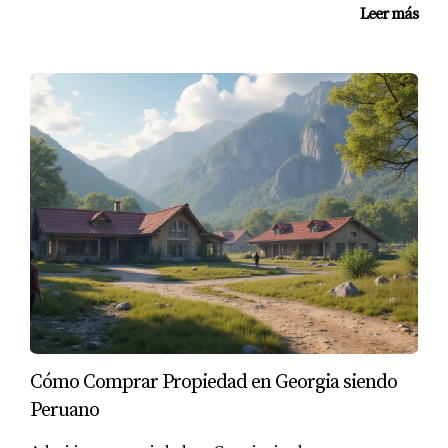
Leer más
desafiante pero acogedor. Las oportunidades para
involucrarse en investigaciones desde el primer año
son increíbles. Además, Nashville tiene una cultura
vibrante que complementa perfectamente mi vida
académica."
Estudiante de la Universidad Estatal de
Middle Tennessee
"Lo que más me gusta de mi universidad es la
comunidad. Siempre hay eventos y actividades que
fomentan la interacción entre los estudiantes. Me
siento parte de algo grande aquí."
Estudiante de la Universidad de Memphis
Cómo Comprar Propiedad en Georgia siendo
"La Universidad de Memphis me ofreció una beca
Peruano
que hizo posible mi educación. Estoy muy