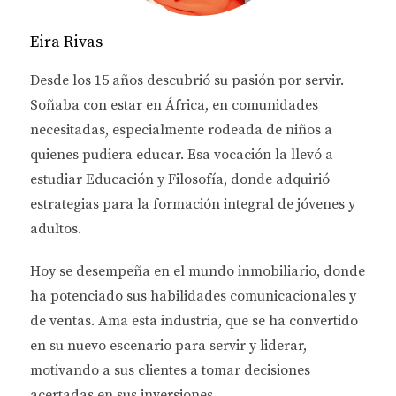
COMPARATIVA ENTRE
BANCOS TRADICIONALES Y
Eira Rivas
FINTECHS
Desde los 15 años descubrió su pasión por servir.
Soñaba con estar en África, en comunidades
Cuando se trata de obtener un préstamo, es crucial
necesitadas, especialmente rodeada de niños a
entender las diferencias entre los bancos
quienes pudiera educar. Esa vocación la llevó a
tradicionales y las fintechs. Los bancos suelen tener
estudiar
Educación y Filosofía
, donde adquirió
procesos más rígidos y requisitos estrictos que
estrategias para la formación integral de jóvenes y
pueden dejar fuera a muchos freelancers. Por otro
adultos.
lado, las fintechs ofrecen una experiencia más ágil y
flexible.
Hoy se desempeña en el
mundo inmobiliario
, donde
ha potenciado sus habilidades comunicacionales y
Ventajas de las Fintechs
de ventas.
Ama esta industria
, que se ha convertido
Proceso de solicitud más rápido.
en su nuevo escenario para servir y liderar,
Menos requisitos documentales.
motivando a sus clientes a tomar decisiones
Tasas de interés competitivas.
Opciones personalizadas según tu perfil
acertadas en sus inversiones.