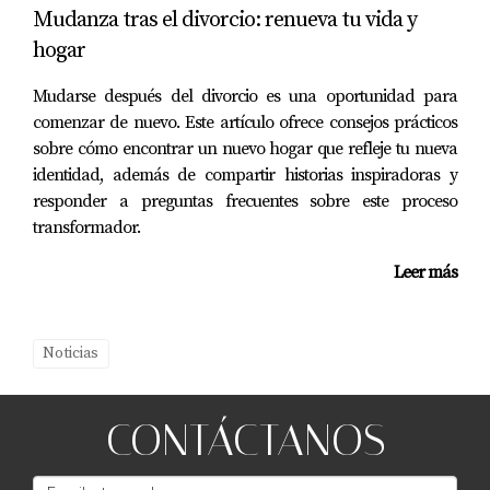
Mudanza tras el divorcio: renueva tu vida y
Tasas potencialmente más bajas.
hogar
Mayor flexibilidad en términos de pago.
No requiere un historial crediticio extenso.
Mudarse después del divorcio es una oportunidad para
comenzar de nuevo. Este artículo ofrece consejos prácticos
Riesgos Asociados
sobre cómo encontrar un nuevo hogar que refleje tu nueva
Pueden existir tarifas ocultas.
identidad, además de compartir historias inspiradoras y
No siempre están regulados como los bancos
responder a preguntas frecuentes sobre este proceso
tradicionales.
transformador.
Pueden haber variaciones significativas en las
tasas ofrecidas.
Leer más
Es fundamental investigar bien antes de
comprometerse con un préstamo P2P, ya que aunque
Noticias
ofrecen ventajas significativas, también presentan
ciertos riesgos.
CONTÁCTANOS
PREGUNTAS FRECUENTES