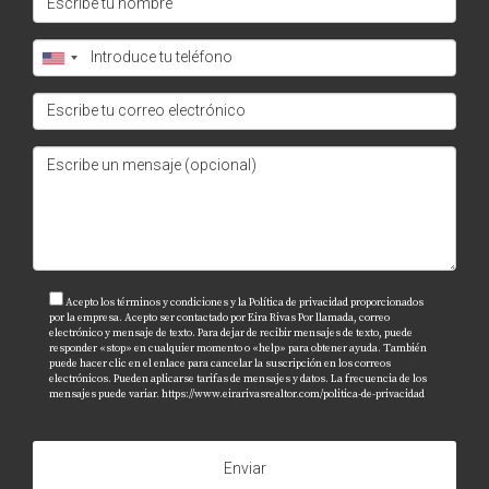
¿Qué es una fintech?
Las fintech son empresas tecnológicas que ofrecen
servicios financieros innovadores utilizando
tecnología digital.
¿Son seguros los préstamos P2P?
Si bien muchas plataformas están reguladas, es vital
investigar la reputación del prestamista antes de
aceptar un préstamo.
¿Cómo puedo mejorar mi puntuación
Acepto los términos y condiciones y la Política de privacidad proporcionados
por la empresa. Acepto ser contactado por Eira Rivas Por llamada, correo
crediticia?
electrónico y mensaje de texto. Para dejar de recibir mensajes de texto, puede
responder «stop» en cualquier momento o «help» para obtener ayuda. También
puede hacer clic en el enlace para cancelar la suscripción en los correos
Pagar tus cuentas a tiempo y mantener bajos tus
electrónicos. Pueden aplicarse tarifas de mensajes y datos. La frecuencia de los
mensajes puede variar.
https://www.eirarivasrealtor.com/politica-de-privacidad
saldos son dos maneras efectivas de mejorar tu
puntuación crediticia.
Enviar
¿Qué documentos necesito para solicitar