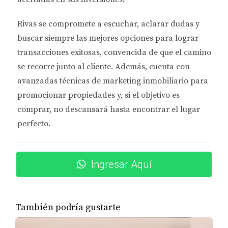
financiero.
Rivas se compromete a
escuchar, aclarar dudas y
Desventajas de los Bancos Tradicionales
buscar siempre las mejores opciones
para lograr
Requisitos estrictos de crédito.
transacciones exitosas, convencida de que el camino
Largos tiempos de espera para la aprobación.
se recorre junto al cliente. Además, cuenta con
Menos opciones adaptadas a freelancers.
avanzadas técnicas de marketing inmobiliario
para
Ciertamente, cada opción tiene sus pros y contras.
promocionar propiedades y, si el objetivo es
La clave está en identificar qué aspectos son más
comprar, no descansará hasta encontrar el lugar
importantes para ti como freelancer.
perfecto.
PLATAFORMAS COMO SOFI,
UPGRADE O CREDIT KARMA
Ingresar Aquí
Las plataformas fintech han revolucionado la forma
en que los freelancers acceden a préstamos. Por
También podría gustarte
ejemplo, SoFi ofrece préstamos personales sin