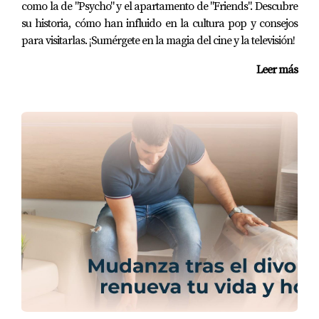
asociados.
como la de "Psycho" y el apartamento de "Friends". Descubre
Lee opiniones sobre la plataforma elegida.
su historia, cómo han influido en la cultura pop y consejos
para visitarlas. ¡Sumérgete en la magia del cine y la televisión!
Recuerda que no todos los préstamos son iguales; lo
que funciona para uno puede no ser adecuado para
Leer más
otro.
RIESGOS Y BENEFICIOS DE
PRÉSTAMOS PEER-TO-PEER
Los préstamos peer-to-peer (P2P) han ganado
popularidad entre los freelancers como una
alternativa viable a las opciones bancarias
tradicionales. Estos préstamos son facilitados por
plataformas que conectan directamente a
prestatarios e inversores.
Beneficios del Préstamo P2P