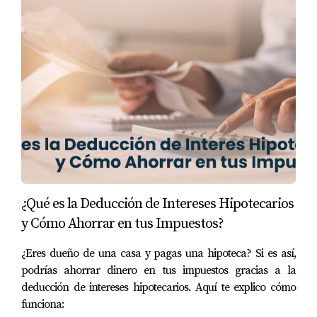
comisiones ocultas y con tasas competitivas. Por su
parte, Upgrade permite consolidar deudas con
préstamos a tasas fijas.
Casos Prácticos Naturales
Caso 1:
Ana es diseñadora gráfica freelance
que necesita comprar un nuevo equipo. Optó
por SoFi debido a su proceso rápido y sin
comisiones.
Caso 2:
Luis es escritor freelance con varias
deudas pequeñas. Usó Upgrade para
consolidar sus préstamos en uno solo con una
¿Qué es la Deducción de Intereses Hipotecarios
tasa fija más baja.
y Cómo Ahorrar en tus Impuestos?
Caso 3:
Marta es fotógrafa que necesitaba
financiamiento inmediato para un proyecto.
¿Eres dueño de una casa y pagas una hipoteca? Si es así,
Utilizó Credit Karma para encontrar una
opción adecuada rápidamente.
podrías ahorrar dinero en tus impuestos gracias a la
deducción de intereses hipotecarios. Aquí te explico cómo
Estos ejemplos muestran cómo diferentes
funciona:
freelancers han encontrado soluciones efectivas a