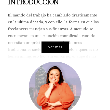
INTRODUCCIÓN
El mundo del trabajo ha cambiado drásticamente
en la última década, y con ello, la forma en que los
freelancers manejan sus finanzas. A menudo se
encuentran en una situación complicada cuando
necesitan un préstamo, ya que los bancos
Ver más
tradicionales suelen mirar con recelo a quienes no
tienen un ingreso fijo. Sin embargo, el auge de las
fintechs y otras alternativas no bancarias ha abierto
un abanico de posibilidades que pueden ser más
adecuadas para aquellos que trabajan por cuenta
propia. En este artículo, te invitamos a explorar
estas opciones, entender cómo funcionan y
descubrir cuál puede ser la mejor para ti.