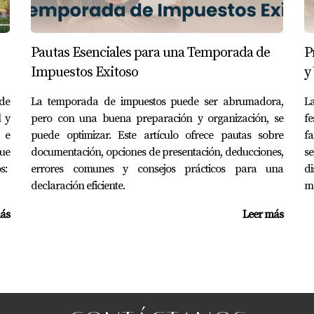
Pautas Esenciales para una Temporada de
P
do de alquiler en Georgia de maneras fascinantes y complejas
Impuestos Exitoso
y
dinámicas. Si bien existen desafíos asociados con esta trans
o alquilar una propiedad en Georgia, ahora es el momento perf
 de
La temporada de impuestos puede ser abrumadora,
La
l y
pero con una buena preparación y organización, se
fe
por este nuevo panorama del mercado inmobiliario, no dudes
 e
puede optimizar. Este artículo ofrece pautas sobre
fa
y exitosas.
ue
documentación, opciones de presentación, deducciones,
s
s:
errores comunes y consejos prácticos para una
d
S
declaración eficiente.
m
star mi propiedad?
ás
Leer más
rbnb y Vrbo que son ideales para alquilar propiedades a corto
ecios?
 ajustar tus precios según la temporada alta o baja para maxi