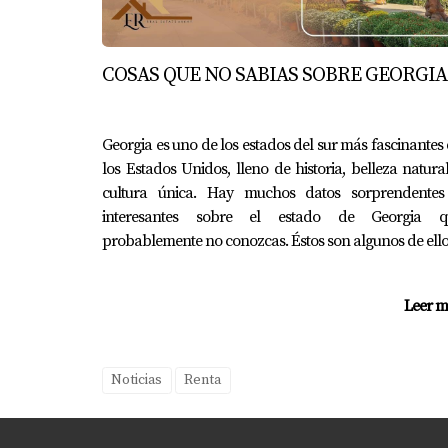
CONCLUSIÓN
COSAS QUE NO SABIAS SOBRE GEORGIA
El auge del turismo ha transformado el merca
mucho que ganar al adaptarse a estas nuevas 
emocionantes. Si estás pensando en invertir 
Georgia es uno de los estados del sur más fascinantes
los Estados Unidos, lleno de historia, belleza natura
necesitas asesoramiento sobre cómo navegar 
cultura única. Hay muchos datos sorprendentes
para ayudarte a tomar decisiones informadas 
interesantes sobre el estado de Georgia q
probablemente no conozcas. Éstos son algunos de ello
PREGUNTAS FRECUENTE
¿Cuál es la mejor plataforma para li
Leer m
Existen varias plataformas populares como Ai
necesidades.
Noticias
Renta
¿Qué debo considerar al fijar mis pr
Es importante analizar la competencia local y