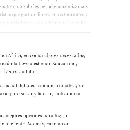
zo. Esto no solo les permite maximizar sus
ristas que gastan dinero en restaurantes y
ado puede llevar a una disminución en los
con las regulaciones locales sobre alquileres
r en África, en comunidades necesitadas,
 urbanas. Los turistas buscan experiencias
ación la llevó a estudiar
Educación y
vado a muchos propietarios a listar sus
 jóvenes y adultos.
r su apartamento cerca del centro de Atlanta
o sus habilidades comunicacionales y de
s durante períodos cortos, lo que le permitió
ario para servir y liderar, motivando a
 los propietarios sean conscientes del
te que puede surgir cuando las propiedades
las mejores opciones
para lograr
to al cliente. Además, cuenta con