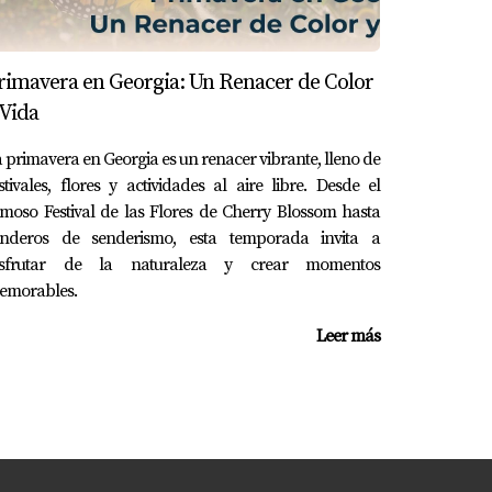
rimavera en Georgia: Un Renacer de Color
. Tanto propietarios como inquilinos tienen
 Vida
formación, las oportunidades son igualmente
ecto para actuar. Si tienes alguna pregunta o
 primavera en Georgia es un renacer vibrante, lleno de
stivales, flores y actividades al aire libre. Desde el
 en ponerte en contacto conmigo. Estoy aquí
moso Festival de las Flores de Cherry Blossom hasta
enderos de senderismo, esta temporada invita a
isfrutar de la naturaleza y crear momentos
emorables.
Leer más
 plazo. Investiga cuál se adapta mejor a tus
mizar tus ingresos.