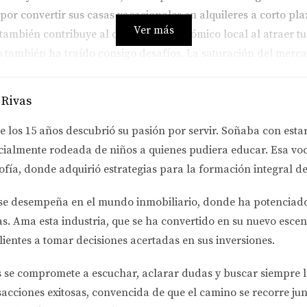
or convertir sus casas vacacionales en alquileres a corto pla
Ver más
también contribuye al desarrollo económico local al atraer tu
to también ha traído consigo desafíos. La saturación del merc
ibles. Además, los propietarios deben asegurarse de cumplir 
 Rivas
e los 15 años descubrió su pasión por servir. Soñaba con esta
mo ha impulsado la demanda de apartamentos y casas en áreas
cialmente rodeada de niños a quienes pudiera educar. Esa voc
rantes donde pueden disfrutar de la cultura local. Esto ha lle
ofía
, donde adquirió estrategias para la formación integral de
o. Un ejemplo exitoso es un propietario que decidió alquila
se desempeña en el
mundo inmobiliario
, donde ha potenciad
 conferencias. Al hacerlo, logró obtener ingresos significativo
as.
Ama esta industria
, que se ha convertido en su nuevo escen
iedad sin problemas financieros. No obstante, es esencial que
lientes a tomar decisiones acertadas en sus inversiones.
comunidad local. La gentrificación es un fenómeno preocupan
s turísticos.
s se compromete a
escuchar, aclarar dudas y buscar siempre 
sacciones exitosas, convencida de que el camino se recorre jun