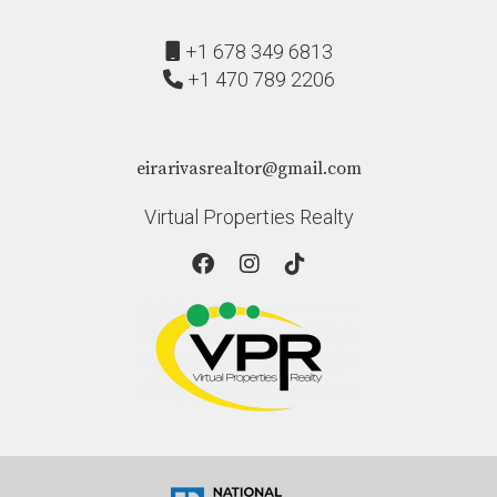
+1 678 349 6813
+1 470 789 2206
eirarivasrealtor@gmail.com
Virtual Properties Realty