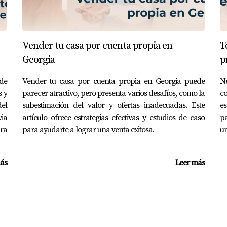
rsión hace tres años. Con el auge del mercado inmobiliario 
tivo en su valor. Utilizó parte de las ganancias para reinver
 inmobiliario.
Vender tu casa por cuenta propia en
T
Georgia
p
de
Vender tu casa por cuenta propia en Georgia puede
Ne
s y
parecer atractivo, pero presenta varios desafíos, como la
c
debe basarse tanto en factores emocionales como financieros.
del
subestimación del valor y ofertas inadecuadas. Este
es
 del estado del mercado inmobiliario. Considerar aspectos com
via
artículo ofrece estrategias efectivas y estudios de caso
pa
ecisiones informadas que maximicen tus beneficios. Si estás
ira
para ayudarte a lograr una venta exitosa.
un
edan guiarte a través del proceso y ayudarte a encontrar el
sidades personales y consultar con profesionales antes de to
ás
Leer más
S
casa antes de venderla?
nco años para recuperar los costos iniciales; sin embargo, ca