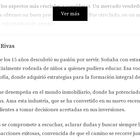
e los aspectos más cruciales a considerar. Un mercado vend
Ver más
ra obtener un buen precio por tu hogar. Por otro lado, en u
 expectativas de precio.
avera y el verano son temporadas altas para las ventas inmobi
eral puede afectar la confianza del consumidor y su dispos
 Rivas
s bajas suelen incentivar a más compradores a ingresar al mer
e los 15 años descubrió su pasión por servir. Soñaba con esta
cialmente rodeada de niños a quienes pudiera educar. Esa voc
también juega un papel importante. Generalmente, se recomien
ofía
, donde adquirió estrategias para la formación integral de
niciales asociados con la compra y venta.
se desempeña en el
mundo inmobiliario
, donde ha potenciad
as.
Ama esta industria
, que se ha convertido en su nuevo escen
co años puede resultar en pérdidas financieras debido a
lientes a tomar decisiones acertadas en sus inversiones.
, la vida te lleva por caminos inesperados que requieren camb
s se compromete a
escuchar, aclarar dudas y buscar siempre 
nales junto con las condiciones del mercado.
sacciones exitosas, convencida de que el camino se recorre jun