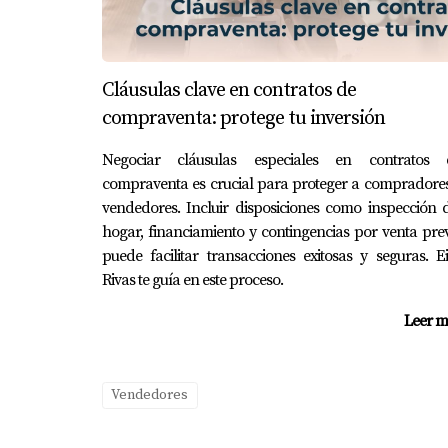
Ana compró un pequeño apartamento como inve
previsto para aprovechar el aumento significa
decisión le permitió diversificar su portafolio
Cláusulas clave en contratos de
compraventa: protege tu inversión
CONCLUSIÓN
Negociar cláusulas especiales en contratos 
compraventa es crucial para proteger a compradore
Vender tu casa es una decisión personal que 
vendedores. Incluir disposiciones como inspección 
depende de tus circunstancias individuales y
hogar, financiamiento y contingencias por venta pre
comporta el mercado puede ayudarte a tomar d
puede facilitar transacciones exitosas y seguras. E
dudes en contactar a expertos locales que pu
Rivas te guía en este proceso.
importante. Recuerda siempre evaluar tus nece
Leer m
PREGUNTAS FRECUENTE
Vendedores
1. ¿Cuánto tiempo debo vivir en mi 
La recomendación general es vivir al menos ci