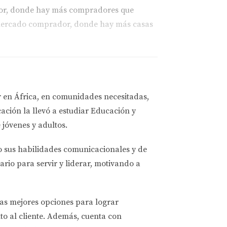
edor, donde hay más compradores que
n mercado comprador, donde hay más casas
liarias.
ición a comprar.
cado.
r en África, en comunidades necesitadas,
ación la llevó a estudiar
Educación y
da vivir al menos cinco años en una casa
 jóvenes y adultos.
o sus habilidades comunicacionales y de
ario para servir y liderar, motivando a
 los costos asociados.”
ios rápidos. Aquí es donde entra la
las mejores opciones
para lograr
to al cliente. Además, cuenta con