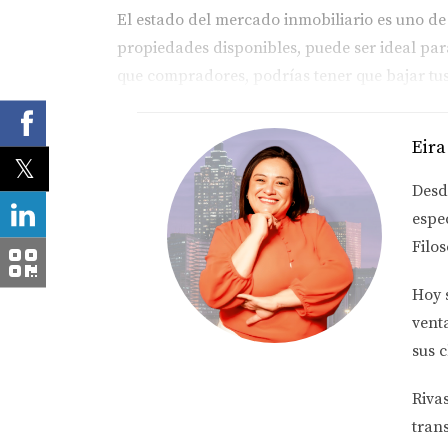
El estado del mercado inmobiliario es uno d
propiedades disponibles, puede ser ideal pa
que compradores, podrías tener que bajar tus
Estacionalidad: Históricamente, la prim
Tendencias económicas: La economía gen
Eira
Intereses hipotecarios: Tasas de interé
Desd
Tiempo de residencia
espe
La duración de tu estancia en la propiedad 
Filos
antes de venderla para recuperar los costos i
Hoy 
vent
“Vender una casa antes de cumplir cin
sus c
Sin embargo, cada situación es única. A veces
Riva
importancia de evaluar tus necesidades perso
tran