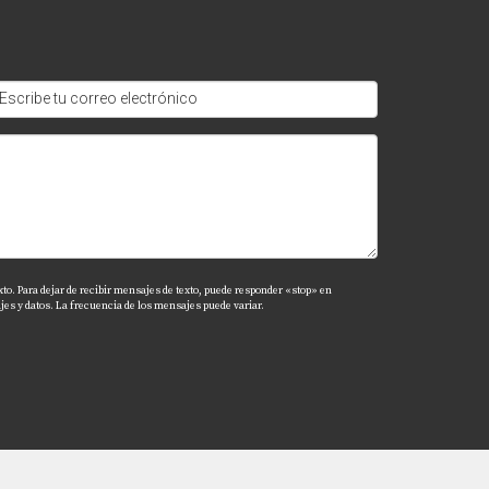
r (más casas) puede reducirlos.
ractivo sin requerir grandes inversiones.
r mejores precios.
xto. Para dejar de recibir mensajes de texto, puede responder «stop» en
es y datos. La frecuencia de los mensajes puede variar.
información relevante sobre mejoras
no dudes en contactarme directamente. Estoy
 pronto!