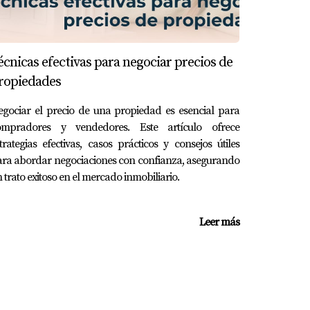
en su área, decidió venderlo antes de lo
tir en propiedades más grandes y rentables. Su
écnicas efectivas para negociar precios de
ropiedades
gociar el precio de una propiedad es esencial para
ompradores y vendedores. Este artículo ofrece
 No hay un tiempo "correcto" universal; todo
trategias efectivas, casos prácticos y consejos útiles
o cuánto tiempo has vivido allí y cómo se
ra abordar negociaciones con confianza, asegurando
 pensando "¡Ya quiero vender mi casa!", no
 trato exitoso en el mercado inmobiliario.
 mejor momento para hacer ese movimiento tan
mar cualquier decisión significativa.
Leer más
da situación es única.