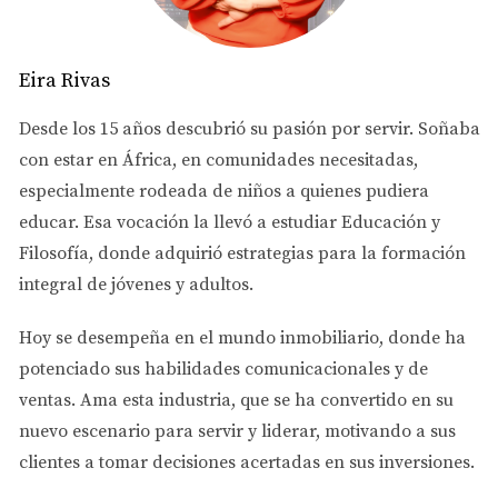
ILUMINACIÓN
Eira Rivas
La iluminación es uno de los aspectos más críticos en la
presentación de cualquier espacio. Una buena
Desde los 15 años descubrió su pasión por servir. Soñaba
iluminación no solo mejora la estética de una habitación,
con estar en África, en comunidades necesitadas,
sino que también puede influir en el estado de ánimo de
especialmente rodeada de niños a quienes pudiera
quienes la visitan.
educar. Esa vocación la llevó a estudiar
Educación y
Filosofía
, donde adquirió estrategias para la formación
Tipos de Iluminación
integral de jóvenes y adultos.
Iluminación natural:
Aprovecha al máximo la luz
del sol abriendo cortinas y persianas durante las
Hoy se desempeña en el
mundo inmobiliario
, donde ha
horas del día.
potenciado sus habilidades comunicacionales y de
Iluminación ambiental:
Usa lámparas de pie y
apliques para crear un ambiente cálido y acogedor.
ventas.
Ama esta industria
, que se ha convertido en su
Iluminación focal:
Resalta características
nuevo escenario para servir y liderar, motivando a sus
específicas como obras de arte o elementos
clientes a tomar decisiones acertadas en sus inversiones.
arquitectónicos con luces dirigidas.