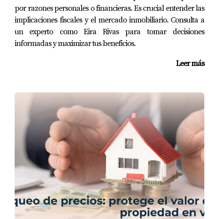
por razones personales o financieras. Es crucial entender las
vainilla o lavanda.
implicaciones fiscales y el mercado inmobiliario. Consulta a
un experto como Eira Rivas para tomar decisiones
Decoración Sutil
informadas y maximizar tus beneficios.
Opta por decoraciones sencillas y neutras que no
Leer más
distraigan a los compradores. Un par de cojines bien
elegidos o una obra de arte pueden añadir carácter sin
sobrecargar el espacio.
“Los detalles son lo que convierten una casa
en un hogar.”
CASOS PRÁCTICOS NATURALES
Para ilustrar cómo estas estrategias pueden
implementarse en situaciones reales, aquí hay tres casos
prácticos: