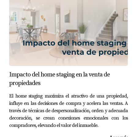
El siguiente paso crucial es maximizar el uso del espacio
disponible. Un hogar desordenado o mal distribuido
puede hacer que incluso las propiedades más hermosas
se sientan pequeñas e incómodas.
Despejar el Desorden
El primer paso para optimizar el espacio es deshacerte
del desorden. Esto no solo hará que tu hogar se vea más
Impacto del home staging en la venta de
amplio, sino que también permitirá a los compradores
propiedades
imaginarse viviendo allí sin distracciones.
El home staging maximiza el atractivo de una propiedad,
Muebles Adecuados
influye en las decisiones de compra y acelera las ventas. A
Seleccionar muebles proporcionados y funcionales es
través de técnicas de despersonalización, orden y adecuada
esencial. Evita piezas demasiado grandes que puedan
decoración, se crean conexiones emocionales con los
abrumar el espacio. En su lugar, opta por muebles
compradores, elevando el valor del inmueble.
multifuncionales que ofrezcan almacenamiento