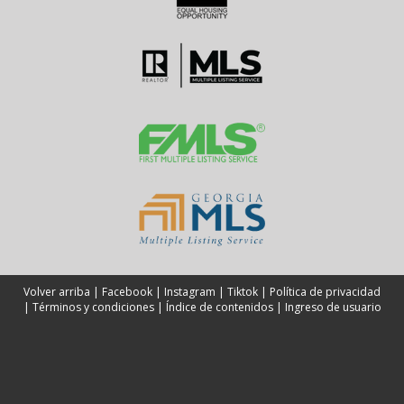
¿Qué errores debo evitar al presentar mi
propiedad?
Evita sobrecargar el espacio con demasiados muebles o
decoraciones personales; también asegúrate de
mantener todo limpio y ordenado antes de las visitas.
Volver arriba
|
Facebook
|
Instagram
|
Tiktok
|
Política de privacidad
|
Términos y condiciones
|
Índice de contenidos
|
Ingreso de usuario