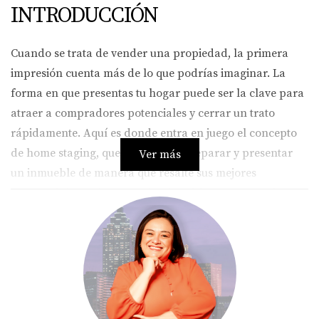
INTRODUCCIÓN
Cuando se trata de vender una propiedad, la primera
impresión cuenta más de lo que podrías imaginar. La
forma en que presentas tu hogar puede ser la clave para
atraer a compradores potenciales y cerrar un trato
rápidamente. Aquí es donde entra en juego el concepto
de home staging, que consiste en preparar y presentar
Ver más
un inmueble de manera que resalte sus mejores
características y haga sentir a los visitantes como si
estuvieran en su futuro hogar. En este artículo, te
guiaremos a través de las estrategias más efectivas para
hacer que tu propiedad luzca irresistible, desde la
iluminación hasta los detalles decorativos.
LA IMPORTANCIA DE LA