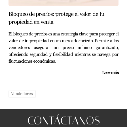
Caso 1: La Casa Familiar
Bloqueo de precios: protege el valor de tu
Una familia decidió vender su hogar después de años
propiedad en venta
viviendo allí. Al aplicar home staging, despejaron el
El bloqueo de precios es una estrategia clave para proteger el
desorden y pintaron las paredes con colores neutros.
valor de tu propiedad en un mercado incierto. Permite a los
También mejoraron la iluminación con lámparas
vendedores asegurar un precio mínimo garantizado,
modernas y crearon un ambiente acogedor con toques
ofreciendo seguridad y flexibilidad mientras se navega por
decorativos simples. Como resultado, vendieron su casa
fluctuaciones económicas.
en menos de dos semanas.
Leer más
Caso 2: El Apartamento Urbano
Un joven profesional quería vender su apartamento en el
Vendedores
centro de la ciudad. Optó por muebles minimalistas y
utilizó espejos para hacer que el espacio pareciera más
grande. Además, incorporó plantas verdes para dar vida
CONTÁCTANOS
al lugar. La combinación atrajo a muchos interesados,