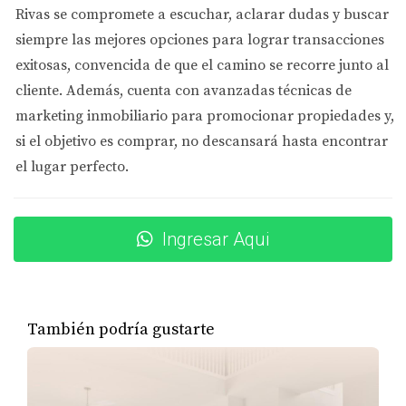
Consejos Prácticos para Mejorar la
Rivas se compromete a
escuchar, aclarar dudas y buscar
Iluminación
siempre las mejores opciones
para lograr transacciones
exitosas, convencida de que el camino se recorre junto al
“Una habitación bien iluminada puede
cliente. Además, cuenta con
avanzadas técnicas de
cambiar por completo la percepción del
marketing inmobiliario
para promocionar propiedades y,
espacio.”
si el objetivo es comprar, no descansará hasta encontrar
el lugar perfecto.
Para mejorar la iluminación en tu hogar, considera las
siguientes recomendaciones:
Cambia las bombillas por opciones LED que
Ingresar Aqui
ofrecen un brillo más cálido.
Asegúrate de que las ventanas estén limpias para
maximizar la entrada de luz natural.
Utiliza espejos estratégicamente para reflejar la luz
También podría gustarte
y crear una sensación de amplitud.
OPTIMIZACIÓN DEL ESPACIO