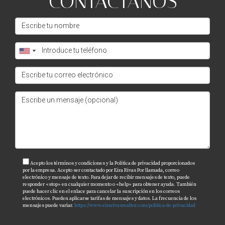
CONTÁCTANOS
Acepto los términos y condiciones y la Política de privacidad proporcionados
por la empresa. Acepto ser contactado por Eira Rivas Por llamada, correo
electrónico y mensaje de texto. Para dejar de recibir mensajes de texto, puede
responder «stop» en cualquier momento o «help» para obtener ayuda. También
puede hacer clic en el enlace para cancelar la suscripción en los correos
electrónicos. Pueden aplicarse tarifas de mensajes y datos. La frecuencia de los
mensajes puede variar.
https://www.eirarivasrealtor.com/politica-de-privacidad