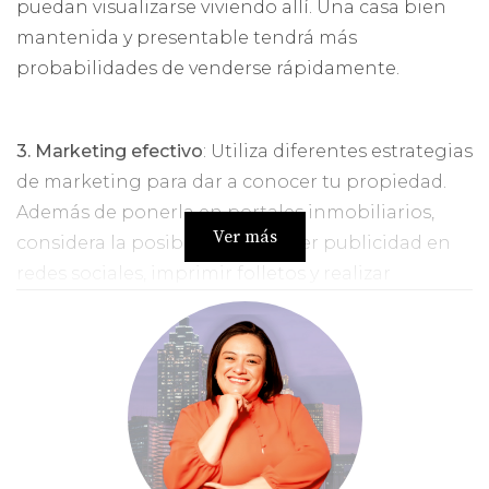
puedan visualizarse viviendo allí. Una casa bien
mantenida y presentable tendrá más
probabilidades de venderse rápidamente.
3. Marketing efectivo
: Utiliza diferentes estrategias
de marketing para dar a conocer tu propiedad.
Además de ponerla en portales inmobiliarios,
Ver más
considera la posibilidad de hacer publicidad en
redes sociales, imprimir folletos y realizar
jornadas de puertas abiertas. Cuanta más
exposición tenga tu casa, más posibilidades
habrá de venderla rápidamente.
4. Flexibilidad en las visitas:
Es importante ser
flexible a la hora de programar visitas a la