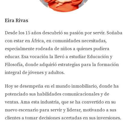
propiedad. Los compradores potenciales pueden
tener horarios diferentes y es importante estar
Eira Rivas
disponible para mostrar la casa en diferentes
momentos. Cuantas más visitas tenga tu
Desde los 15 años descubrió su pasión por servir. Soñaba
propiedad, mayores serán las posibilidades de
con estar en África, en comunidades necesitadas,
venderla rápidamente.
especialmente rodeada de niños a quienes pudiera
educar. Esa vocación la llevó a estudiar
Educación y
Filosofía
, donde adquirió estrategias para la formación
5. Trabaja con un agente inmobiliario profesional
:
integral de jóvenes y adultos.
Contar con la ayuda de un agente inmobiliario
puede hacer que el proceso de venta sea mucho
Hoy se desempeña en el
mundo inmobiliario
, donde ha
más fácil y efectivo. Un agente con experiencia en
potenciado sus habilidades comunicacionales y de
el mercado inmobiliario puede ayudarte a
ventas.
Ama esta industria
, que se ha convertido en su
establecer el precio adecuado, preparar la
nuevo escenario para servir y liderar, motivando a sus
propiedad para la venta y negociar con los
clientes a tomar decisiones acertadas en sus inversiones.
compradores de manera efectiva.