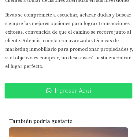
clientes a tomar decisiones acertadas en sus inversiones.
Reparaciones necesarias
Rivas se compromete a
escuchar, aclarar dudas y buscar
No subestimes el poder de las pequeñas reparaciones.
siempre las mejores opciones
para lograr transacciones
Un grifo goteante o una puerta chirriante pueden dar la
exitosas, convencida de que el camino se recorre junto al
impresión de que la casa no ha sido bien cuidada.
cliente. Además, cuenta con
avanzadas técnicas de
Asegúrate de abordar estos problemas antes de mostrar
marketing inmobiliario
para promocionar propiedades y,
tu hogar.
si el objetivo es comprar, no descansará hasta encontrar
el lugar perfecto.
ESTABLECER EL PRECIO
ADECUADO
Ingresar Aquí
Uno de los factores más críticos al vender una casa es
establecer un precio adecuado. Un precio demasiado
alto puede alejar a los compradores potenciales,
También podría gustarte
mientras que un precio demasiado bajo puede hacerte
perder dinero.