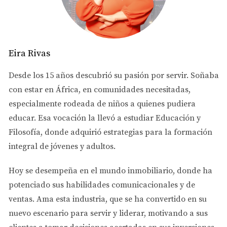
Antes de poner tu casa en el mercado, es crucial que la
prepares adecuadamente. Esto no solo incluye limpiar y
despersonalizar el espacio, sino también realizar
Eira Rivas
pequeñas reparaciones que pueden hacer una gran
Desde los 15 años descubrió su pasión por servir. Soñaba
diferencia en la percepción del comprador.
con estar en África, en comunidades necesitadas,
Despersonaliza y organiza
especialmente rodeada de niños a quienes pudiera
educar. Esa vocación la llevó a estudiar
Educación y
Una de las primeras cosas que debes hacer es
Filosofía
, donde adquirió estrategias para la formación
despersonalizar tu hogar. Esto significa quitar fotos
integral de jóvenes y adultos.
familiares y objetos personales que puedan distraer a los
compradores. Al hacerlo, permites que los posibles
Hoy se desempeña en el
mundo inmobiliario
, donde ha
compradores se imaginen viviendo en ese espacio.
potenciado sus habilidades comunicacionales y de
ventas.
Ama esta industria
, que se ha convertido en su
Retira objetos decorativos excesivos.
Organiza armarios y espacios de almacenamiento.
nuevo escenario para servir y liderar, motivando a sus
Realiza una limpieza profunda en toda la casa.