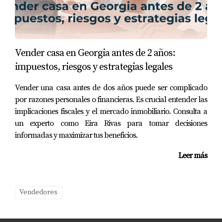
Caso 2: El apartamento de Juan
Juan tenía un apartamento pequeño pero bien ubicado.
Optó por realizar home staging antes de listar su
Vender casa en Georgia antes de 2 años:
propiedad. Las fotos profesionales mostraron su
impuestos, riesgos y estrategias legales
apartamento en su mejor luz, lo que atrajo a varios
Vender una casa antes de dos años puede ser complicado
compradores interesados.
por razones personales o financieras. Es crucial entender las
Caso 3: La casa antigua de Marta
implicaciones fiscales y el mercado inmobiliario. Consulta a
un experto como Eira Rivas para tomar decisiones
Marta tenía una casa antigua que necesitaba algunas
informadas y maximizar tus beneficios.
actualizaciones. Decidió invertir en reparaciones clave y
Leer más
actualizar la cocina antes de ponerla en venta. Su
esfuerzo fue recompensado cuando vendió su casa por
encima del precio esperado.
Vendedores
CONCLUSIÓN