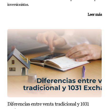
inversionistas.
El ambiente juega un papel crucial en cómo los
Leer más
compradores perciben tu hogar. Un espacio acogedor
puede hacer maravillas para atraer ofertas.
Home staging: ¿vale la pena?
El home staging es una técnica utilizada para preparar
una casa para la venta. Esto implica amueblar y decorar
el espacio de manera estratégica para resaltar sus
mejores características.
Usa colores neutros en paredes y decoración.
Asegúrate de que cada habitación tenga un
propósito claro.
Crea espacios luminosos utilizando iluminación
adecuada.
Diferencias entre venta tradicional y 1031
Aprovecha la tecnología