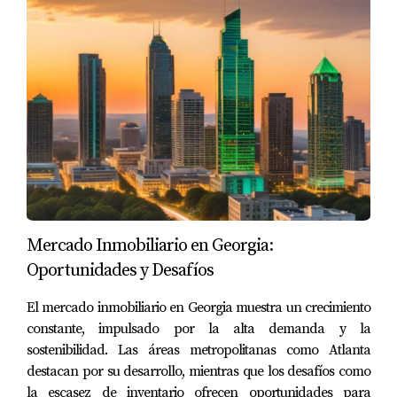
Análisis del mercado
Realiza un análisis exhaustivo del mercado inmobiliario
en tu área. Observa propiedades similares que se hayan
vendido recientemente y toma nota de sus precios.
“El conocimiento del mercado es clave para
establecer un precio justo.” - Eira Rivas
Consideraciones adicionales
Mercado Inmobiliario en Georgia:
Además del análisis del mercado, considera otros
Oportunidades y Desafíos
factores como la ubicación, el estado general de la
El mercado inmobiliario en Georgia muestra un crecimiento
propiedad y las tendencias actuales del mercado.
constante, impulsado por la alta demanda y la
CREAR UN AMBIENTE
sostenibilidad. Las áreas metropolitanas como Atlanta
destacan por su desarrollo, mientras que los desafíos como
ATRACTIVO
la escasez de inventario ofrecen oportunidades para