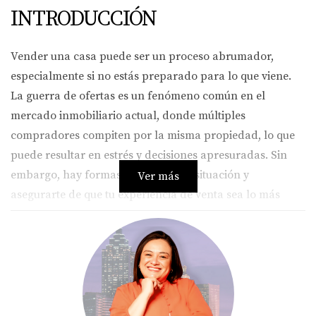
INTRODUCCIÓN
Vender una casa puede ser un proceso abrumador,
especialmente si no estás preparado para lo que viene.
La guerra de ofertas es un fenómeno común en el
mercado inmobiliario actual, donde múltiples
compradores compiten por la misma propiedad, lo que
puede resultar en estrés y decisiones apresuradas. Sin
embargo, hay formas de evitar esta situación y
Ver más
asegurarte de que tu experiencia de venta sea lo más
fluida posible. En este artículo, te proporcionaremos
estrategias clave para preparar tu hogar, establecer un
precio competitivo y crear un ambiente que atraiga a los
compradores.
PREPARACIÓN DE TU HOGAR