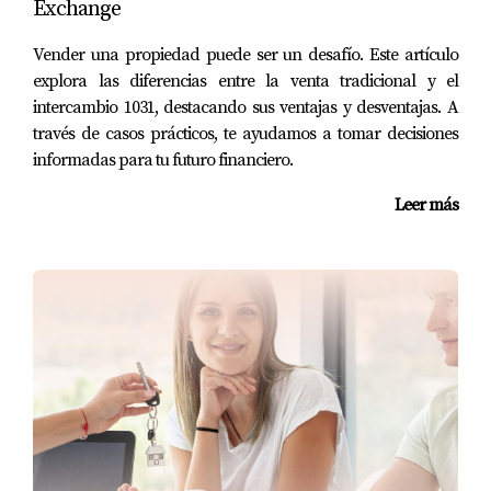
Exchange
Hoy en día, muchas personas comienzan su búsqueda de
Vender una propiedad puede ser un desafío. Este artículo
vivienda en línea. Asegúrate de tener fotos profesionales
explora las diferencias entre la venta tradicional y el
y descripciones atractivas que resalten lo mejor de tu
intercambio 1031, destacando sus ventajas y desventajas. A
propiedad.
través de casos prácticos, te ayudamos a tomar decisiones
informadas para tu futuro financiero.
CASOS PRÁCTICOS
Leer más
Para ilustrar cómo estas estrategias pueden funcionar en
la vida real, aquí te presentamos tres casos prácticos:
Caso 1: La familia Pérez
La familia Pérez decidió vender su casa después de vivir
allí durante diez años. Se tomaron el tiempo necesario
para despersonalizar su hogar y realizar reparaciones
menores. Gracias a su preparación, recibieron múltiples
ofertas dentro de una semana.