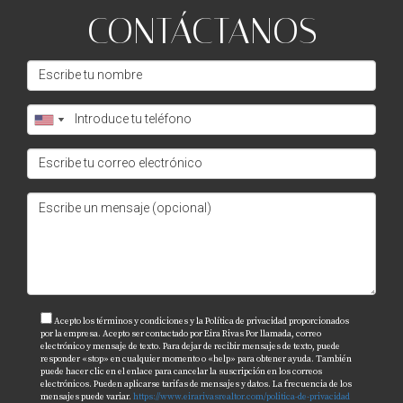
CONTÁCTANOS
Vender tu casa no tiene por qué ser una experiencia
estresante ni complicada. Con la preparación adecuada,
un precio justo y un ambiente atractivo, puedes atraer a
los compradores correctos sin entrar en una guerra de
ofertas. Recuerda siempre consultar con expertos como
Eira Rivas para obtener asesoramiento personalizado y
maximizar tus oportunidades de venta. ¡Tu nueva
aventura comienza ahora!
PREGUNTAS FRECUENTES
¿Cuánto tiempo debería dedicar a preparar
mi casa para la venta?
Acepto los términos y condiciones y la Política de privacidad proporcionados
por la empresa. Acepto ser contactado por Eira Rivas Por llamada, correo
Dedica al menos unas semanas a preparar tu hogar
electrónico y mensaje de texto. Para dejar de recibir mensajes de texto, puede
responder «stop» en cualquier momento o «help» para obtener ayuda. También
adecuadamente; esto incluye limpieza, reparaciones y
puede hacer clic en el enlace para cancelar la suscripción en los correos
electrónicos. Pueden aplicarse tarifas de mensajes y datos. La frecuencia de los
home staging.
mensajes puede variar.
https://www.eirarivasrealtor.com/politica-de-privacidad