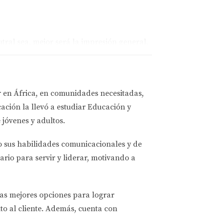
ral sea, mejor será la impresión general.
r en África, en comunidades necesitadas,
o puede hacer que tu propiedad permanezca
ación la llevó a estudiar
Educación y
er dinero.
 jóvenes y adultos.
o sus habilidades comunicacionales y de
el mercado.
ario para servir y liderar, motivando a
á una venta más rápida.
las mejores opciones
para lograr
to al cliente. Además, cuenta con