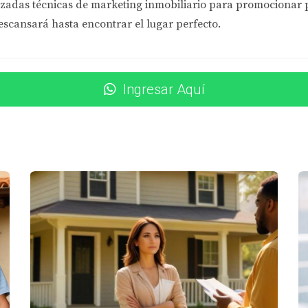
zadas técnicas de marketing inmobiliario
para promocionar pr
enta de propiedades. Muchos vendedores subestiman la impor
escansará hasta encontrar el lugar perfecto.
nos interés y oportunidades.
Ingresar Aquí
imágenes de alta calidad pueden marcar la diferencia.
s características únicas y beneficios de tu hogar.
e tu anuncio en plataformas como Facebook e Instagram.
 Permite que los compradores vean la propiedad en persona.
e aumentar significativamente tus posibilidades de venta.
 A UN AGENTE INMOBILIARIO
r todo el proceso por sí mismos para ahorrar dinero. Sin e
oducente.
 Inmobiliario