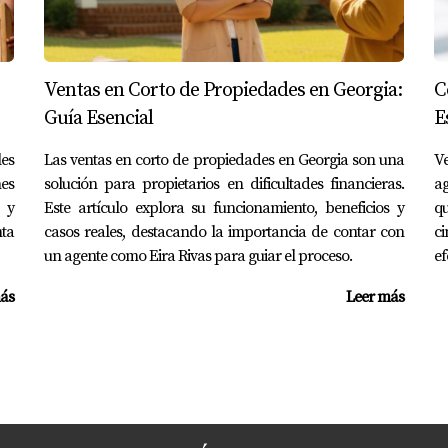
nte conoce las tendencias y precios del área.
ertas y ayudar a obtener el mejor precio.
 del papeleo y requisitos legales necesarios.
profesionales del sector que pueden facilitar la venta.
Ventas en Corto de Propiedades en Georgia:
C
ivas puede hacer toda la diferencia entre una venta exitosa y
Guía Esencial
E
S
les
Las ventas en corto de propiedades en Georgia son una
V
es
solución para propietarios en dificultades financieras.
ag
opiedad en Georgia?
 y
Este artículo explora su funcionamiento, beneficios y
qu
nta
casos reales, destacando la importancia de contar con
ci
 pero muchas propiedades se venden dentro de unos meses si 
un agente como Eira Rivas para guiar el proceso.
ef
ás
Leer más
e vender?
ntar significativamente el atractivo de tu casa ante los comp
er mi casa?
piedad, informes de inspección y cualquier registro relacion