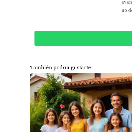
avan
El marketing juega un papel crucial en la v
no d
adecuadamente, lo cual puede resultar en me
Estrategias de Marketing Efectivas
Utiliza fotografías profesionales: Las 
Crea descripciones atractivas: Resalta la
Aprovecha las redes sociales: Compart
Organiza jornadas de puertas abiertas:
También podría gustarte
Un enfoque proactivo hacia el marketing pued
ERROR 4: NO CONTRATAR
Muchos vendedores piensan que pueden maneja
agente inmobiliario puede resultar contrapr
Beneficios de Contratar a un Agente