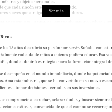
familiares y objetos personales.
e que cada rincón esté limpio y ordenado.
Ver más
lores suaves que atraigan a más compradores.
rse viviendo en tu casa, así que cuanto más acogedora y neut
IO INCORRECTO
 Rivas
e los 15 años descubrió su pasión por servir. Soñaba con esta
a atraer a compradores interesados. Un precio demasiado alt
cialmente rodeada de niños a quienes pudiera educar. Esa voc
mientras que un precio demasiado bajo puede significar perd
ofía
, donde adquirió estrategias para la formación integral de
Correcto
se desempeña en el
mundo inmobiliario
, donde ha potenciad
rea: Conoce los precios de casas vendidas recientemente.
gente inmobiliario puede ofrecerte un análisis comparativo d
as.
Ama esta industria
, que se ha convertido en su nuevo escen
 una perspectiva objetiva sobre el valor de tu hogar.
lientes a tomar decisiones acertadas en sus inversiones.
á a más compradores potenciales, sino que también facilitar
s se compromete a
escuchar, aclarar dudas y buscar siempre 
ARKETING EFECTIVO
sacciones exitosas, convencida de que el camino se recorre jun