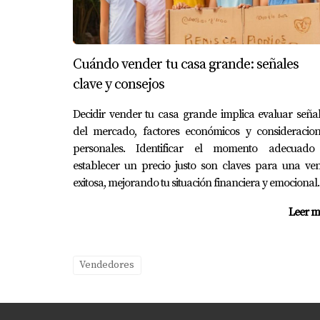
Conocimiento del mercado local: Un age
Negociación experta: Pueden negociar of
Asesoramiento legal: Te guiarán a través
Red de contactos: Tienen acceso a otros 
Cuándo vender tu casa grande: señales
Contar con un agente inmobiliario como Eira R
clave y consejos
PREGUNTAS FRECUENTE
Decidir vender tu casa grande implica evaluar seña
del mercado, factores económicos y consideracion
¿Cuánto tiempo toma vender una pr
personales. Identificar el momento adecuado
establecer un precio justo son claves para una ve
El tiempo promedio varía según el mercado,
exitosa, mejorando tu situación financiera y emocional.
valoradas.
Leer m
¿Debo realizar reparaciones antes d
Sí, realizar reparaciones menores puede aume
Vendedores
¿Qué documentos necesito para vend
Necesitarás documentos como el título de pro